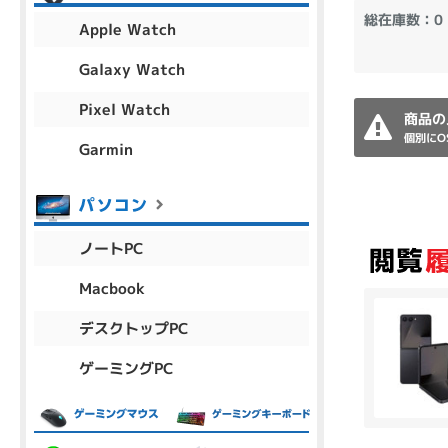
アウトレット
総在庫数：0
Apple Watch
Galaxy Watch
Pixel Watch
OS
商品の
個別にO
OSの絞り込み
Garmin
Chr
Win 11
Win 10
MacOS
Win 7
Win 8
容量
ノートPC
~
Macbook
デスクトップPC
価格
ゲーミングPC
円 ～
円