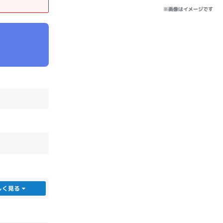
※画像はイメージです
sonic
FUJITSU
Lenovo
DVD-ROM
DVD±RW
しく見る
Ryzen 7
Ryzen 5
Core i9