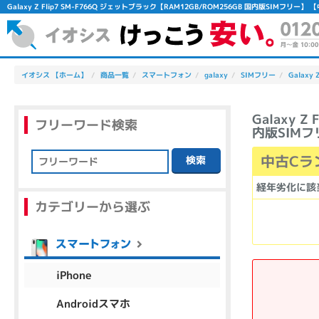
Galaxy Z Flip7 SM-F766Q ジェットブラック【RAM12GB/ROM256GB 国内版SIM
イオシス 【ホーム】
商品一覧
スマートフォン
galaxy
SIMフリー
Galaxy 
Galaxy 
フリーワード検索
内版SIMフ
中古Cラ
検索
フリーワード
経年劣化に該
カテゴリーから選ぶ
除外ワード
人気の検索ワード：
Let's note
EliteBook
MacBook
iPhone
Androidスマホ
シリーズ