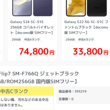
Galaxy S24 SC-51E
Galaxy S22 5G SC-51C フ
版
256GB コバルトバイオレッ
ァントムブラック【docomo
ト【docomo版 SIMフリー】
版 SIMフリー】
256GB
中古Aランク
256GB
中古Aランク
74,800
33,800
円
円
円
Z Flip7 SM-F766Q ジェットブラック
GB/ROM256GB 国内版SIMフリー】
中古Cランク
商品番号
：393219
在庫数
：0
当しない傷、汚れなどのある中古
題はありません。