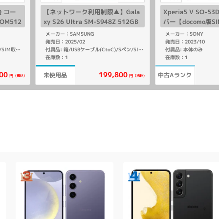
6Q コー
【ネットワーク利用制限▲】Gala
Xperia5 V SO-
OM512
xy S26 Ultra SM-S948Z 512GB
バー【docomo版S
ホワイト【SoftBank版 SIMフリ
メーカー：SAMSUNG
メーカー：SONY
ー】
発売日：2025/02
発売日：2023/10
付属品: 本体のみ
付属品: 箱/USBケーブル(C to C)/SIM取り出し用ピン/マニュアル
付属品: 箱/USBケーブル(CtoC)/Sペン/SIM取り出し用ピン/マニュアル
在庫数：1
在庫数：1
00
199,800
未使用品
中古Aランク
(税込)
(税込)
円
円