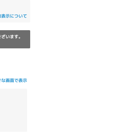
の他
数表示について
ございます。
きな画面で表示
 から
 まで