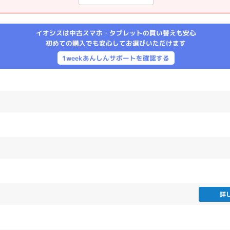
製造、販売メーカーの絞り込み
Pana
TOSHIBA
Apple
SONY
VAIO
イオシスは中古スマホ・タブレットの買い替えも安心
Asus
HP
初めての購入でも安心してお選びいただけます
1weekあんしんサポートを確認する
ドライブ
ドライブの絞り込み
DVD-マルチ
BD-ROM
BD−R
DVDスーパーマルチ
その他
CPU
詳
CPUの絞り込み
Apple M1
Apple M2
ンク
Cランク
Ryzen 9