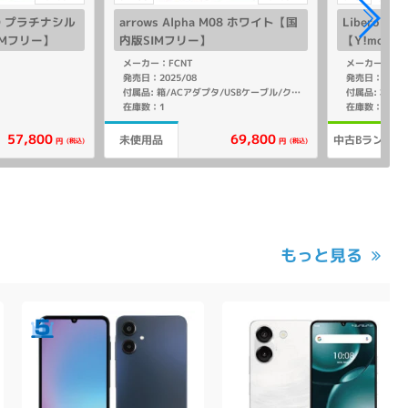
53D プラチナシル
arrows Alpha M08 ホワイト【国
Libero 5G
IMフリー】
内版SIMフリー】
【Y!mobi
メーカー：FCNT
メーカー：ZT
発売日：2025/08
発売日：2022/
付属品: 本体
付属品: 箱/ACアダプタ/USBケーブル/クイックスタートガイド
在庫数：1
在庫数：1
57,800
69,800
未使用品
中古Bランク
(税込)
(税込)
円
円
もっと見る