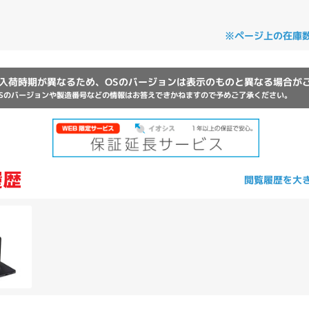
Core i7
Core i5
Core i3
そ
※ページ上の在庫
メモリ
入荷時期が異なるため、OSのバージョンは表示のものと異なる場合が
Sのバージョンや製造番号などの情報はお答えできかねますので予めご了承ください。
~
omeOS
その他
モニタサイズ
~
閲覧履歴を大
発売日
月
年
月
年