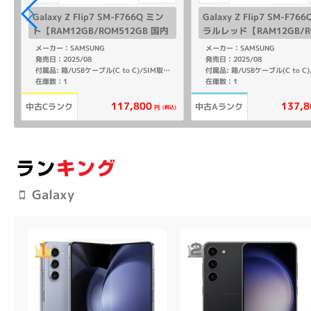
Galaxy Z Flip7 SM-F766Q ミン
Galaxy Z Flip7 SM-F76
ト【RAM12GB/ROM512GB 国内
ラルレッド【RAM12GB/R
版SIMフリー】
GB 国内版SIMフリー】
メーカー：SAMSUNG
メーカー：SAMSUNG
発売日：2025/08
発売日：2025/08
付属品: 箱/USBケーブル(C to C)/SIM取り出し用ピン/マニュアル
在庫数：1
在庫数：1
117,800
137,8
中古Cランク
中古Aランク
込)
(税込)
円
Galaxy