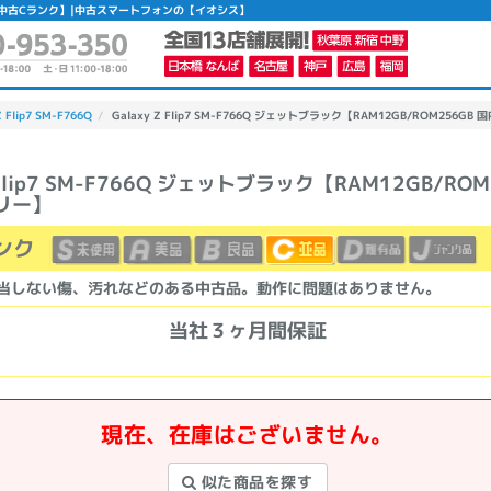
フリー】 【中古Cランク】|中古スマートフォンの【イオシス】
Z Flip7 SM-F766Q
Galaxy Z Flip7 SM-F766Q ジェットブラック【RAM12GB/ROM256GB
Z Flip7 SM-F766Q ジェットブラック【RAM12GB/ROM
リー】
かんたんパソコン検索に切り替える
ンク
カテゴリー
当しない傷、汚れなどのある中古品。動作に問題はありません。
商品ジャンルの絞り込み
当社３ヶ月間保証
ノートPC
デスクPC
モニター
現在、在庫はございません。
似た商品を探す
メーカー