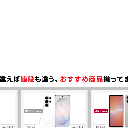
nanoSIM
512GB
nanoSIM
128GB