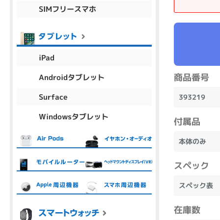
SIMフリースマホ
商品シリーズ名・ブランド名の絞り込み。
Let's note
dynabook
Thinkpad
LAVIE
FMV
macbook
Inspiron
aspire
iPad
商品番号
Androidタブレット
機能・特徴
Surface
393219
商品の搭載機能による絞り込み
Windowsタブレット
Webカメラ内蔵
付属品
本体のみ
スペック
ランク
スペック表
商品状態の絞り込み
在庫数
新品/未使用
Aランク
Bラ
未使用
中古
新品