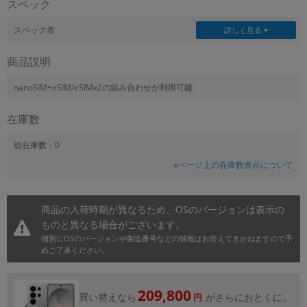
スペック
~
スペック表
詳しく見る
容量
商品説明
~
nanoSIM+eSIM/eSIMx2の組み合わせが利用可能
モニタサイズ
在庫数
~
総在庫数：0
※ページ上の在庫数表示について
価格
円 ～
円
商品の入荷時期が異なるため、OSのバージョンは表示の
ものと異なる場合がございます。
個別にOSのバージョンや製造番号などの情報はお答えできかねますので予
発売日
めご了承ください。
月 から
年
209,800
買い替えなら
がさらにおとくに。
円
月 まで
年