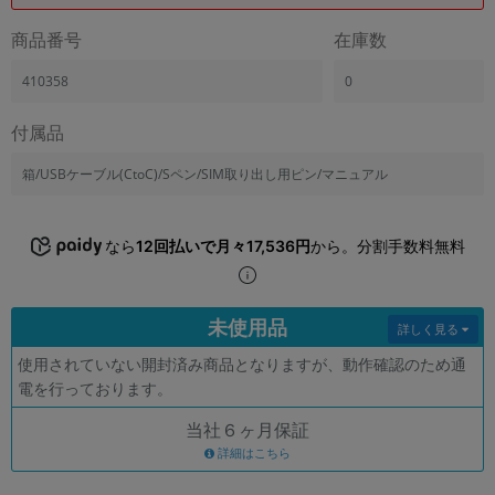
「iPhone」「Xperia」「Galaxy」など
商品番号
在庫数
メーカー
製造、販売メーカーの絞り込み
410358
0
「Apple」「SONY」「SHARP」など
機能・特徴
付属品
商品の搭載機能による絞り込み
「5G対応」「防水」「ワンセグ」など
箱/USBケーブル(CtoC)/Sペン/SIM取り出し用ピン/マニュアル
ドライブ
ドライブの絞り込み
なら
12回払いで月々17,536円
から。分割手数料無料
ランク
商品状態の絞り込み
「新品」「未使用」「中古」など
未使用品
詳しく見る
CPU
使用されていない開封済み商品となりますが、動作確認のため通
CPUの絞り込み
電を行っております。
OS
当社６ヶ月保証
OSの絞り込み
詳細はこちら
メモリ