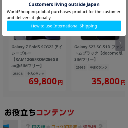
Galaxy Z Fold5 SCG22 アイ
Galaxy S23 SC-51D ファン
シーブルー
トムブラック【docomo版
【RAM12GB/ROM256GB
SIMフリー】
au版SIMフリー】
256GB
中古Cランク
256GB
中古Cランク
69,800
35,800
円
円