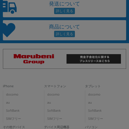
発送について
商品について
iPhone
スマートフォン
タブレット
docomo
docomo
docomo
au
au
au
SoftBank
SoftBank
SoftBank
SIMフリー
SIMフリー
SIMフリー
その他デバイス
デバイス周辺機器
パソコン