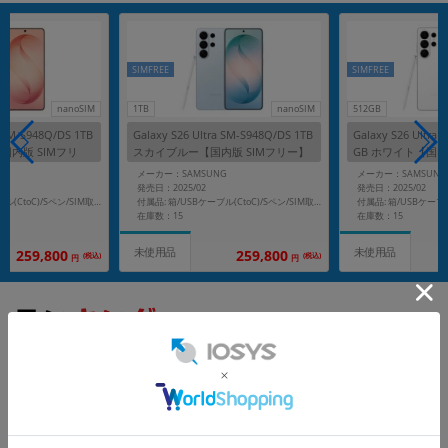
SIMFREE
SIMFREE
nanoSIM
1TB
nanoSIM
512GB
a SM-S948Q/DS 1TB
Galaxy S26 Ultra SM-S948Q/DS 1TB
Galaxy S26 Ultra
国内版 SIMフリ
スカイブルー【国内版 SIMフリー】
GB ホワイト【国内
G
メーカー：SAMSUNG
メーカー：SAMSUNG
発売日：2025/02
発売日：2025/02
付属品: 箱/USBケーブル(CtoC)/Sペン/SIM取り出し用ピン/マニュアル
付属品: 箱/USBケーブル(CtoC)/Sペン/SIM取り出し用ピン/マニュアル
在庫数：15
在庫数：15
未使用品
未使用品
259,800
259,800
(税込)
(税込)
円
円
もっと見る
Galaxy