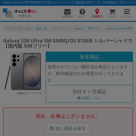
Galaxy S26 Ultra SM-S948Q/DS 512GB シルバーシャドウ【国内版 SIMフリー】 【未使用品】|中古
お問合せ
店舗案内
メニュー
ガイド
カート
イオシス 【ホーム】
商品一覧
スマートフォン
galaxy
SIMフリー
Galaxy S26 Ultra SM-S
Galaxy S26 Ultra SM-S948Q/DS 512GB シルバーシャドウ
【国内版 SIMフリー】
かんたんパソコン検索に切り替える
未使用品
使用されていない開封済み商品となります
フリーワード
が、動作確認のため通電を行っておりま
す。
除外ワード
当社６ヶ月保証
人気の検索ワード：
Let's note
EliteBook
MacBook
※画像はイメージです
詳細はこちら
カテゴリー
商品ジャンルの絞り込み
「スマートフォン」「タブレット」など
現在、在庫はございません。
シリーズ
似た商品を探す
商品シリーズ名・ブランド名の絞り込み。