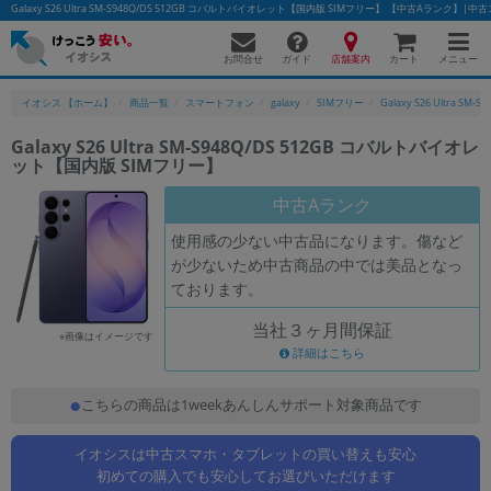
Galaxy S26 Ultra SM-S948Q/DS 512GB コバルトバイオレット【国内版 SIMフリー】 【中古Aラン
お問合せ
店舗案内
メニュー
ガイド
カート
イオシス 【ホーム】
商品一覧
スマートフォン
galaxy
SIMフリー
Galaxy S26 Ultra SM-S
Galaxy S26 Ultra SM-S948Q/DS 512GB コバルトバイオレ
ット【国内版 SIMフリー】
かんたんパソコン検索に切り替える
中古Aランク
使用感の少ない中古品になります。傷など
フリーワード
が少ないため中古商品の中では美品となっ
ております。
除外ワード
当社３ヶ月間保証
人気の検索ワード：
Let's note
EliteBook
MacBook
※画像はイメージです
詳細はこちら
カテゴリー
商品ジャンルの絞り込み
こちらの商品は1weekあんしんサポート対象商品です
「スマートフォン」「タブレット」など
イオシスは中古スマホ・タブレットの買い替えも安心
シリーズ
初めての購入でも安心してお選びいただけます
商品シリーズ名・ブランド名の絞り込み。