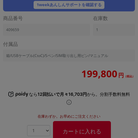
「iPhone」「Xperia」「Galaxy」など
1weekあんしんサポートを確認する
メーカー
商品番号
在庫数
製造、販売メーカーの絞り込み
「Apple」「SONY」「SHARP」など
409659
1
機能・特徴
商品の搭載機能による絞り込み
付属品
「5G対応」「防水」「ワンセグ」など
箱/USBケーブル(CtoC)/Sペン/SIM取り出し用ピン/マニュアル
ドライブ
ドライブの絞り込み
199,800
円
ランク
（税込）
商品状態の絞り込み
「新品」「未使用」「中古」など
なら
12回払いで月々16,703円
から。分割手数料無料
CPU
CPUの絞り込み
在庫わずか。お早めにご注文ください
OS
OSの絞り込み
カートに入れる
メモリ