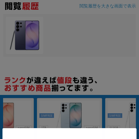
閲覧履歴を大きな画面で表示
SIMFREE
SIMFREE
nanoSIM
1TB
nanoSIM
512GB
a SM-S948Q/DS 1TB
Galaxy S26 Ultra SM-S948Q/DS 1TB
Galaxy S26 Ultra