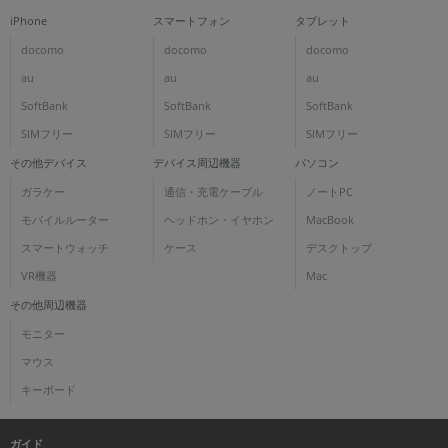
iPhone
スマートフォン
タブレット
docomo
docomo
docomo
au
au
au
SoftBank
SoftBank
SoftBank
SIMフリー
SIMフリー
SIMフリー
その他デバイス
デバイス周辺機器
パソコン
ガラケー
通信・充電ケーブル
ノートPC
モバイルルーター
ヘッドホン・イヤホン
MacBook
スマートウォッチ
ケース
デスクトップ
VR機器
Mac
その他周辺機器
モニター
マウス
キーボード
ガイド