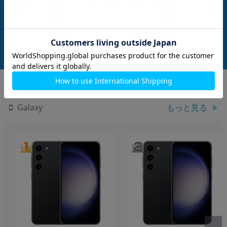
国内版 SIMフリ
スカイブルー【国内版 SIMフリー】
GB ホワイト【国内
G
メーカー：SAMSUNG
メーカー：SAMSUNG
発売日：2025/02
発売日：2025/02
付属品: 箱/USBケーブル(CtoC)/Sペン/SIM取り出し用ピン/マニュアル
付属品: 箱/USBケーブル(CtoC)/Sペン/SIM取り出し用ピン/マニュアル
在庫数：15
在庫数：15
未使用品
未使用品
259,800
259,800
(税込)
(税込)
円
円
もっと見る
Galaxy