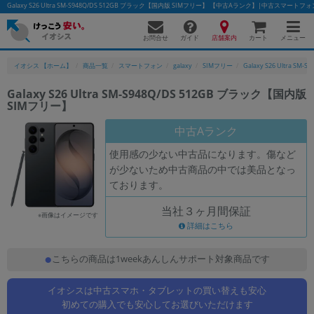
Galaxy S26 Ultra SM-S948Q/DS 512GB ブラック【国内版 SIMフリー】 【中古Aランク】|中古スマー
お問合せ
店舗案内
メニュー
ガイド
カート
イオシス 【ホーム】
商品一覧
スマートフォン
galaxy
SIMフリー
Galaxy S26 Ultra SM-S
Galaxy S26 Ultra SM-S948Q/DS 512GB ブラック【国内版
SIMフリー】
かんたんパソコン検索に切り替える
中古Aランク
使用感の少ない中古品になります。傷など
フリーワード
が少ないため中古商品の中では美品となっ
ております。
除外ワード
当社３ヶ月間保証
人気の検索ワード：
Let's note
EliteBook
MacBook
※画像はイメージです
詳細はこちら
カテゴリー
商品ジャンルの絞り込み
こちらの商品は1weekあんしんサポート対象商品です
「スマートフォン」「タブレット」など
イオシスは中古スマホ・タブレットの買い替えも安心
シリーズ
初めての購入でも安心してお選びいただけます
商品シリーズ名・ブランド名の絞り込み。