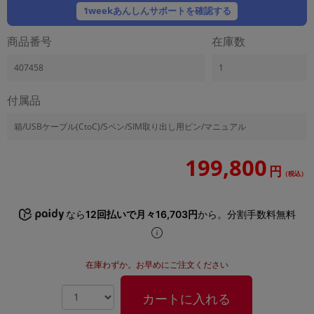
「iPhone」「Xperia」「Galaxy」など
1weekあんしんサポートを確認する
メーカー
商品番号
在庫数
製造、販売メーカーの絞り込み
「Apple」「SONY」「SHARP」など
407458
1
機能・特徴
商品の搭載機能による絞り込み
付属品
「5G対応」「防水」「ワンセグ」など
箱/USBケーブル(CtoC)/Sペン/SIM取り出し用ピン/マニュアル
ドライブ
ドライブの絞り込み
199,800
円
ランク
（税込）
商品状態の絞り込み
「新品」「未使用」「中古」など
なら
12回払いで月々16,703円
から。分割手数料無料
CPU
CPUの絞り込み
在庫わずか。お早めにご注文ください
OS
OSの絞り込み
カートに入れる
メモリ