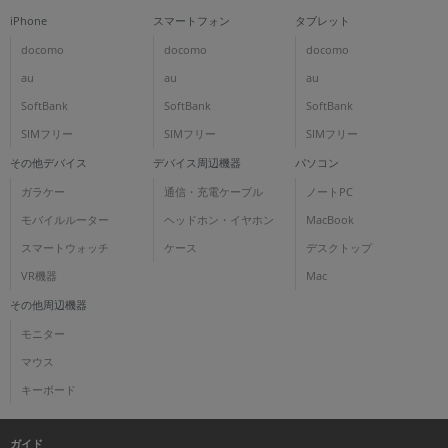
iPhone
スマートフォン
タブレット
docomo
docomo
docomo
au
au
au
SoftBank
SoftBank
SoftBank
SIMフリー
SIMフリー
SIMフリー
その他デバイス
デバイス周辺機器
パソコン
ガラケー
通信・充電ケーブル
ノートPC
モバイルルーター
ヘッドホン・イヤホン
MacBook
スマートウォッチ
ケース
デスクトップ
VR機器
Mac
その他周辺機器
モニター
マウス
キーボード
ガイド