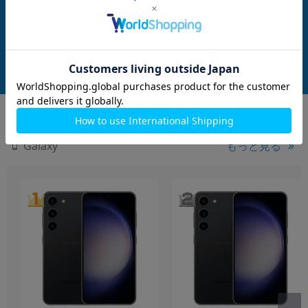
国内版 SIMフリ
スカイブルー【国内版 SIMフリー】
GB ホワイト【国内
G
メーカー：SAMSUNG
メーカー：SAMSUNG
発売日：2025/02
発売日：2025/02
付属品: 箱/USBケーブル(CtoC)/Sペン/SIM取り出し用ピン/マニュアル
付属品: 箱/USBケーブル(CtoC)/Sペン/SIM取り出し用ピン/マニュアル
在庫数：15
在庫数：15
未使用品
未使用品
259,800
259,800
(税込)
(税込)
円
円
もっと見る
Galaxy