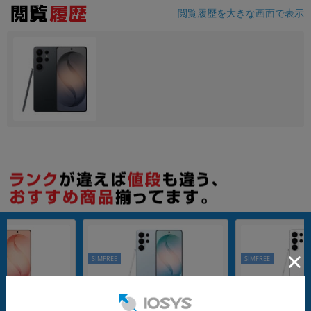
閲覧履歴を大きな画面で表示
SIMFREE
SIMFREE
nanoSIM
1TB
nanoSIM
512GB
a SM-S948Q/DS 1TB
Galaxy S26 Ultra SM-S948Q/DS 1TB
Galaxy S26 Ultra