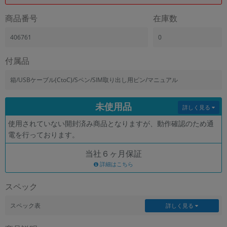
「iPhone」「Xperia」「Galaxy」など
商品番号
在庫数
メーカー
製造、販売メーカーの絞り込み
406761
0
「Apple」「SONY」「SHARP」など
機能・特徴
付属品
商品の搭載機能による絞り込み
「5G対応」「防水」「ワンセグ」など
箱/USBケーブル(CtoC)/Sペン/SIM取り出し用ピン/マニュアル
ドライブ
未使用品
ドライブの絞り込み
詳しく見る
使用されていない開封済み商品となりますが、動作確認のため通
ランク
電を行っております。
商品状態の絞り込み
「新品」「未使用」「中古」など
当社６ヶ月保証
CPU
詳細はこちら
CPUの絞り込み
スペック
OS
OSの絞り込み
スペック表
詳しく見る
メモリ