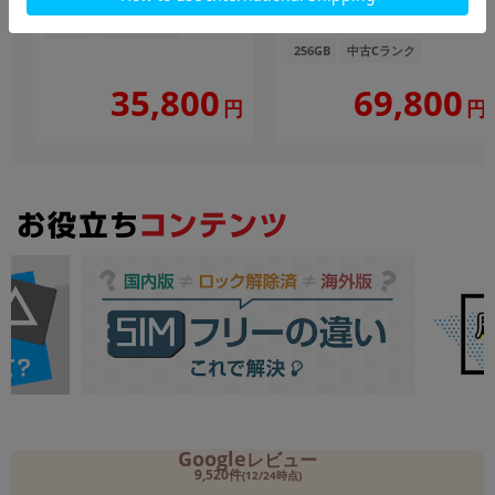
au版SIMフリー】
256GB
中古Cランク
256GB
中古Cランク
35,800
69,800
円
円
Google
レビュー
9,520件
(12/24時点)