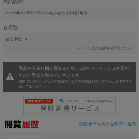
商品説明
~
nanoSIM+eSIM/eSIMx2の組み合わせが利用可能
容量
在庫数
~
総在庫数：0
※ページ上の在庫数表示について
モニタサイズ
~
商品の入荷時期が異なるため、OSのバージョンは表示の
ものと異なる場合がございます。
価格
個別にOSのバージョンや製造番号などの情報はお答えできかねますので予
円 ～
円
めご了承ください。
発売日
月 から
年
閲覧履歴を大きな画面で表示
月 まで
年