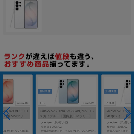
各項目のチェックボックスは「or検索」となります。
ただし機能別のみ「and検索」となります。
SIMFREE
SIMFREE
nanoSIM
1TB
nanoSIM
512GB
a SM-S948Q/DS 1TB
Galaxy S26 Ultra SM-S948Q/DS 1TB
Galaxy S26 Ultra
国内版 SIMフリ
スカイブルー【国内版 SIMフリー】
GB ホワイト【国内
G
メーカー：SAMSUNG
メーカー：SAMSUNG
発売日：2025/02
発売日：2025/02
付属品: 箱/USBケーブル(CtoC)/Sペン/SIM取り出し用ピン/マニュアル
付属品: 箱/USBケーブル(CtoC)/Sペン/SIM取り出し用ピン/マニュアル