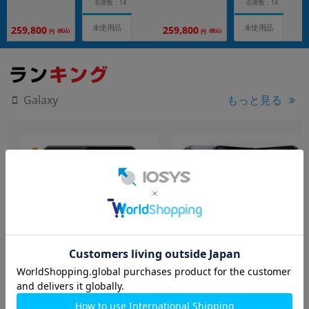
在庫数：14
在庫数：14
未使用品
未使用品
259,800
259,800
(税込)
(税込)
円
円
もっと見る
Galaxy
Galaxy S23 SC-51D ファン
Galaxy Z Fold5 SCG22 アイ
トムブラック【docomo版
シーブルー
SIMフリー】
【RAM12GB/ROM256GB