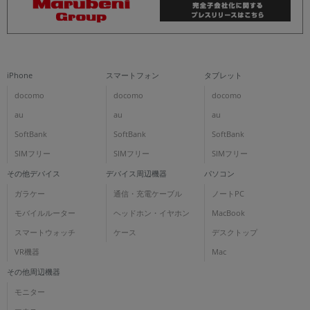
iPhone
スマートフォン
タブレット
docomo
docomo
docomo
au
au
au
SoftBank
SoftBank
SoftBank
SIMフリー
SIMフリー
SIMフリー
その他デバイス
デバイス周辺機器
パソコン
ガラケー
通信・充電ケーブル
ノートPC
モバイルルーター
ヘッドホン・イヤホン
MacBook
スマートウォッチ
ケース
デスクトップ
VR機器
Mac
その他周辺機器
モニター