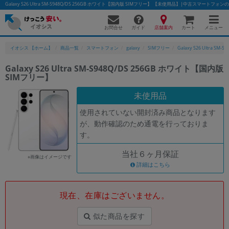
Galaxy S26 Ultra SM-S948Q/DS 256GB ホワイト【国内版 SIMフリー】 【未使用品】|中古スマートフ
お問合せ
店舗案内
メニュー
ガイド
カート
イオシス 【ホーム】
商品一覧
スマートフォン
galaxy
SIMフリー
Galaxy S26 Ultra SM-S
Galaxy S26 Ultra SM-S948Q/DS 256GB ホワイト【国内版
SIMフリー】
かんたんパソコン検索に切り替える
未使用品
使用されていない開封済み商品となります
フリーワード
が、動作確認のため通電を行っておりま
す。
除外ワード
当社６ヶ月保証
人気の検索ワード：
Let's note
EliteBook
MacBook
※画像はイメージです
詳細はこちら
カテゴリー
商品ジャンルの絞り込み
「スマートフォン」「タブレット」など
現在、在庫はございません。
シリーズ
似た商品を探す
商品シリーズ名・ブランド名の絞り込み。