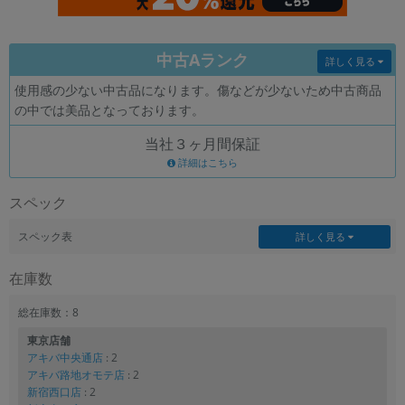
各項目のチェックボックスは「or検索」となります。
ただし機能別のみ「and検索」となります。
中古Aランク
詳しく見る
使用感の少ない中古品になります。傷などが少ないため中古商品
の中では美品となっております。
当社３ヶ月間保証
詳細はこちら
スペック
スペック表
詳しく見る
在庫数
総在庫数：8
東京店舗
アキバ中央通店
: 2
アキバ路地オモテ店
: 2
新宿西口店
: 2