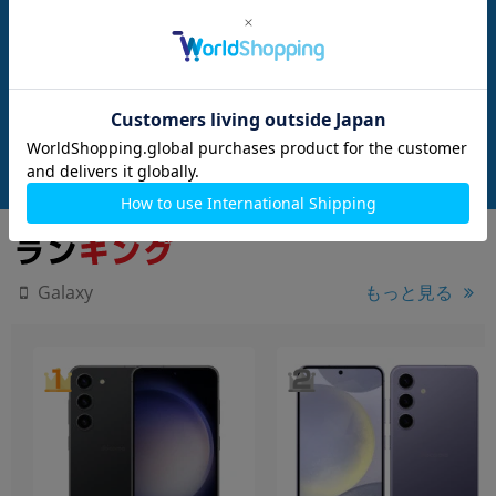
nanoSIM
256GB
nanoSIM
256GB
S942Q 256GB コバ
Galaxy S26 SM-S942Q 256GB ブラ
Galaxy S26 SM-S
【国内版 SIMフリ
ック【国内版 SIMフリー】
ック【国内版 SIM
G
メーカー：SAMSUNG
メーカー：SAMSUNG
発売日：2026/03
発売日：2026/03
付属品: 箱/USBケーブル(CtoC)/SIM取り出し用ピン/クイックスタートガイド
付属品: 箱/USBケーブル(CtoC)/SIM取り出し用ピン/クイックスタートガイド
在庫数：20
在庫数：8
未使用品
中古Aランク
124,800
124,800
(税込)
(税込)
円
円
もっと見る
Galaxy