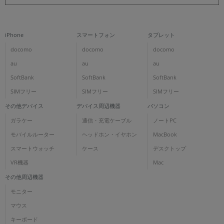
iPhone
スマートフォン
タブレット
docomo
docomo
docomo
au
au
au
SoftBank
SoftBank
SoftBank
SIMフリー
SIMフリー
SIMフリー
その他デバイス
デバイス周辺機器
パソコン
ガラケー
通信・充電ケーブル
ノートPC
モバイルルーター
ヘッドホン・イヤホン
MacBook
スマートウォッチ
ケース
デスクトップ
VR機器
Mac
その他周辺機器
モニター
マウス
キーボード