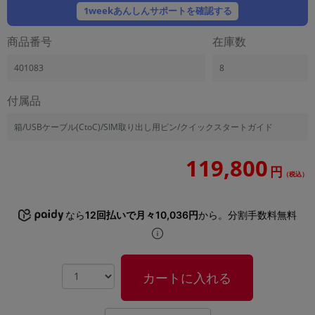
「iPhone」「Xperia」「Galaxy」など
1weekあんしんサポートを確認する
メーカー
商品番号
在庫数
製造、販売メーカーの絞り込み
「Apple」「SONY」「SHARP」など
401083
8
機能・特徴
商品の搭載機能による絞り込み
付属品
「5G対応」「防水」「ワンセグ」など
箱/USBケーブル(CtoC)/SIM取り出し用ピン/クイックスタートガイド
ドライブ
ドライブの絞り込み
119,800
円
ランク
（税込）
商品状態の絞り込み
「新品」「未使用」「中古」など
なら
12回払いで月々10,036円
から。分割手数料無料
CPU
CPUの絞り込み
OS
カートに入れる
OSの絞り込み
メモリ