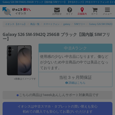
Galaxy S26 SM-S942Q 256GB ブラック【国内版 SIMフリー】 【中古Aランク】|中古スマートフォンの【
お問合せ
店舗案内
メニュー
ガイド
カート
イオシス 【ホーム】
商品一覧
スマートフォン
galaxy
SIMフリー
Galaxy S26 SM-S942Q
Galaxy S26 SM-S942Q 256GB ブラック【国内版 SIMフリ
ー】
かんたんパソコン検索に切り替える
中古Aランク
使用感の少ない中古品になります。傷など
フリーワード
が少ないため中古商品の中では美品となっ
ております。
除外ワード
当社３ヶ月間保証
人気の検索ワード：
Let's note
EliteBook
MacBook
※画像はイメージです
詳細はこちら
カテゴリー
商品ジャンルの絞り込み
こちらの商品は1weekあんしんサポート対象商品です
「スマートフォン」「タブレット」など
イオシスは中古スマホ・タブレットの買い替えも安心
シリーズ
初めての購入でも安心してお選びいただけます
商品シリーズ名・ブランド名の絞り込み。