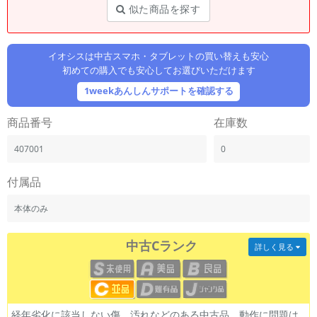
「iPhone」「Xperia」「Galaxy」など
似た商品を探す
メーカー
製造、販売メーカーの絞り込み
「Apple」「SONY」「SHARP」など
イオシスは中古スマホ・タブレットの買い替えも安心
初めての購入でも安心してお選びいただけます
機能・特徴
1weekあんしんサポートを確認する
商品の搭載機能による絞り込み
「5G対応」「防水」「ワンセグ」など
商品番号
在庫数
ドライブ
ドライブの絞り込み
407001
0
ランク
付属品
商品状態の絞り込み
「新品」「未使用」「中古」など
本体のみ
CPU
CPUの絞り込み
中古Cランク
詳しく見る
OS
OSの絞り込み
メモリ
経年劣化に該当しない傷、汚れなどのある中古品。動作に問題は