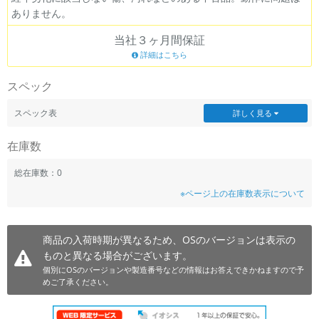
ありません。
~
当社３ヶ月間保証
容量
詳細はこちら
~
スペック
モニタサイズ
スペック表
詳しく見る
~
在庫数
価格
総在庫数：0
※ページ上の在庫数表示について
円 ～
円
商品の入荷時期が異なるため、OSのバージョンは表示の
ものと異なる場合がございます。
発売日
個別にOSのバージョンや製造番号などの情報はお答えできかねますので予
月 から
年
めご了承ください。
月 まで
年