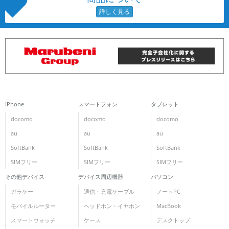
iPhone
スマートフォン
タブレット
docomo
docomo
docomo
au
au
au
SoftBank
SoftBank
SoftBank
SIMフリー
SIMフリー
SIMフリー
その他デバイス
デバイス周辺機器
パソコン
ガラケー
通信・充電ケーブル
ノートPC
モバイルルーター
ヘッドホン・イヤホン
MacBook
スマートウォッチ
ケース
デスクトップ