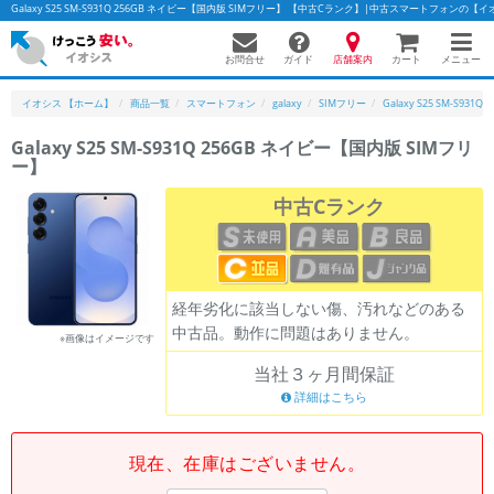
Galaxy S25 SM-S931Q 256GB ネイビー【国内版 SIMフリー】 【中古Cランク】|中古スマートフォンの【
お問合せ
店舗案内
メニュー
ガイド
カート
イオシス 【ホーム】
商品一覧
スマートフォン
galaxy
SIMフリー
Galaxy S25 SM-S931Q
Galaxy S25 SM-S931Q 256GB ネイビー【国内版 SIMフリ
ー】
かんたんパソコン検索に切り替える
中古Cランク
フリーワード
除外ワード
経年劣化に該当しない傷、汚れなどのある
中古品。動作に問題はありません。
人気の検索ワード：
Let's note
EliteBook
MacBook
※画像はイメージです
当社３ヶ月間保証
カテゴリー
詳細はこちら
商品ジャンルの絞り込み
「スマートフォン」「タブレット」など
シリーズ
現在、在庫はございません。
商品シリーズ名・ブランド名の絞り込み。