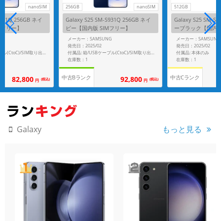
nanoSIM
256GB
nanoSIM
512GB
S931Q 256GB ネイ
Galaxy S25 SM-S931Q 256GB ネイ
Galaxy S25 SM-S
Mフリー】
ビー【国内版 SIMフリー】
ーブラック【国内版
G
メーカー：SAMSUNG
メーカー：SAMSUNG
発売日：2025/02
発売日：2025/02
付属品: 本体のみ
付属品: 箱/USBケーブル(CtoC)/SIM取り出し用ピン/マニュアル
付属品: 箱/USBケーブル(CtoC)/SIM取り出し用ピン/マニュアル
在庫数：1
在庫数：1
中古Bランク
中古Cランク
82,800
92,800
(税込)
(税込)
円
円
もっと見る
Galaxy