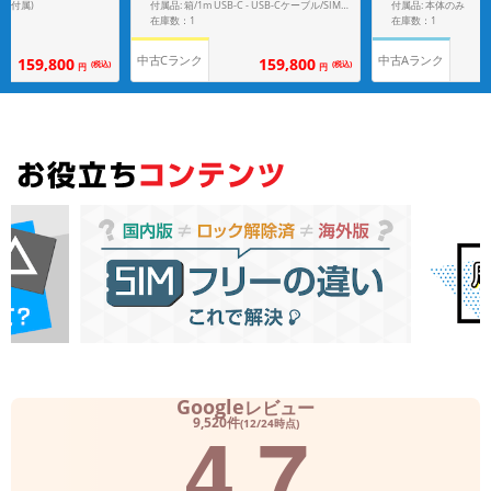
ペン付属)
付属品: 本体のみ
付属品: 箱/1m USB-C - USB-Cケーブル/SIM取り出しツール/マニュアル
在庫数：1
在庫数：1
中古Cランク
中古Aランク
159,800
159,800
(税込)
(税込)
円
円
Google
レビュー
4.7
9,520件
(12/24時点)