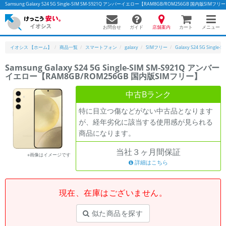
Samsung Galaxy S24 5G Single-SIM SM-S921Q アンバーイエロー【RAM8GB/ROM256GB 
お問合せ
店舗案内
メニュー
ガイド
カート
イオシス 【ホーム】
商品一覧
スマートフォン
galaxy
SIMフリー
Galaxy S24 5G Single-S
Samsung Galaxy S24 5G Single-SIM SM-S921Q アンバー
イエロー【RAM8GB/ROM256GB 国内版SIMフリー】
かんたんパソコン検索に切り替える
中古Bランク
特に目立つ傷などがない中古品となります
フリーワード
が、経年劣化に該当する使用感が見られる
商品になります。
除外ワード
当社３ヶ月間保証
人気の検索ワード：
Let's note
EliteBook
MacBook
※画像はイメージです
詳細はこちら
カテゴリー
商品ジャンルの絞り込み
「スマートフォン」「タブレット」など
現在、在庫はございません。
シリーズ
似た商品を探す
商品シリーズ名・ブランド名の絞り込み。