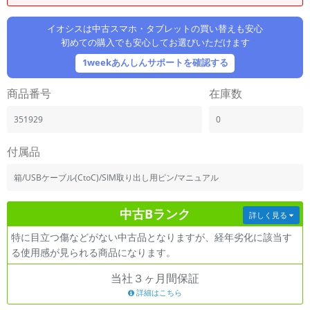
「iPhone」「Xperia」「Galaxy」など
メーカー
イオシスは中古スマホ・タブレットの買い替えも安心
初めての購入でも安心してお選びいただけます
製造、販売メーカーの絞り込み
「Apple」「SONY」「SHARP」など
1weekあんしんサポートを確認する
機能・特徴
商品番号
在庫数
商品の搭載機能による絞り込み
「5G対応」「防水」「ワンセグ」など
351929
0
ドライブ
ドライブの絞り込み
付属品
ランク
箱/USBケーブル(CtoC)/SIM取り出し用ピン/マニュアル
商品状態の絞り込み
「新品」「未使用」「中古」など
中古Bランク
詳しく見る
CPU
特に目立つ傷などがない中古品となりますが、経年劣化に該当す
CPUの絞り込み
る使用感が見られる商品になります。
OS
当社３ヶ月間保証
OSの絞り込み
詳細はこちら
メモリ