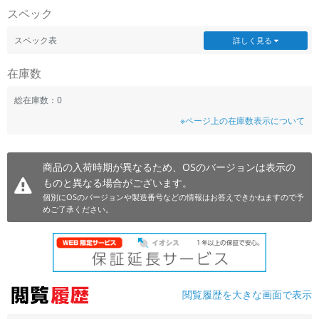
スペック
~
スペック表
詳しく見る
容量
在庫数
~
総在庫数：0
モニタサイズ
※ページ上の在庫数表示について
~
商品の入荷時期が異なるため、OSのバージョンは表示の
価格
ものと異なる場合がございます。
円 ～
円
個別にOSのバージョンや製造番号などの情報はお答えできかねますので予
めご了承ください。
発売日
月 から
年
閲覧履歴を大きな画面で表示
月 まで
年