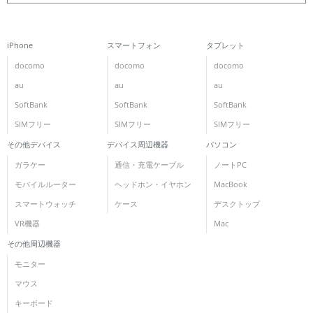
iPhone
スマートフォン
タブレット
docomo
docomo
docomo
au
au
au
SoftBank
SoftBank
SoftBank
SIMフリー
SIMフリー
SIMフリー
その他デバイス
デバイス周辺機器
パソコン
ガラケー
通信・充電ケーブル
ノートPC
モバイルルーター
ヘッドホン・イヤホン
MacBook
スマートウォッチ
ケース
デスクトップ
VR機器
Mac
その他周辺機器
モニター
マウス
キーボード