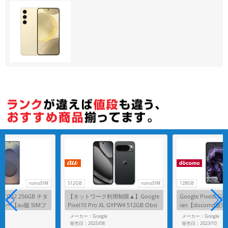
各項目のチェックボックスは「or検索」となります。
ただし機能別のみ「and検索」となります。
nanoSIM
512GB
nanoSIM
128GB
ra SCG32 256GB チタ
【ネットワーク利用制限▲】Google
Google Pixel8 GZ
ー【au版 SIMフ
Pixel10 Pro XL GYPW4 512GB Obsi
ian【docomo版
dian【au版SIMフリー】
G
メーカー：Google
メーカー：Google
発売日：2025/08
発売日：2023/10