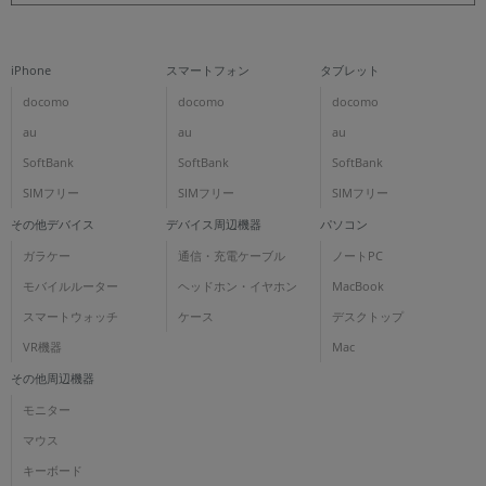
iPhone
スマートフォン
タブレット
docomo
docomo
docomo
au
au
au
SoftBank
SoftBank
SoftBank
SIMフリー
SIMフリー
SIMフリー
その他デバイス
デバイス周辺機器
パソコン
ガラケー
通信・充電ケーブル
ノートPC
モバイルルーター
ヘッドホン・イヤホン
MacBook
スマートウォッチ
ケース
デスクトップ
VR機器
Mac
その他周辺機器
モニター
マウス
キーボード