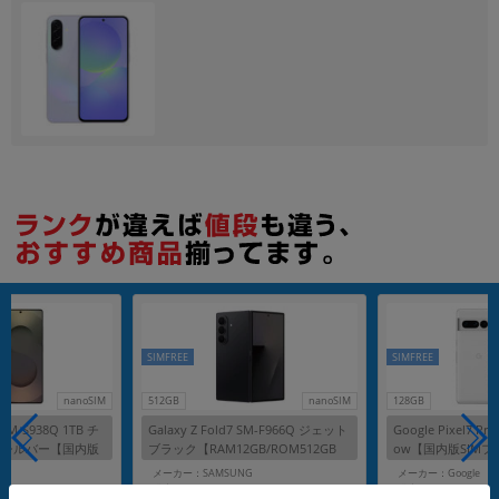
各項目のチェックボックスは「or検索」となります。
ただし機能別のみ「and検索」となります。
SIMFREE
SIMFREE
nanoSIM
512GB
nanoSIM
128GB
a SM-S938Q 1TB チ
Galaxy Z Fold7 SM-F966Q ジェット
Google Pixel7 Pro
トシルバー【国内版
ブラック【RAM12GB/ROM512GB
ow【国内版SIMフ
国内版SIMフリー】
G
メーカー：SAMSUNG
メーカー：Google
発売日：2025/08
発売日：2022/10