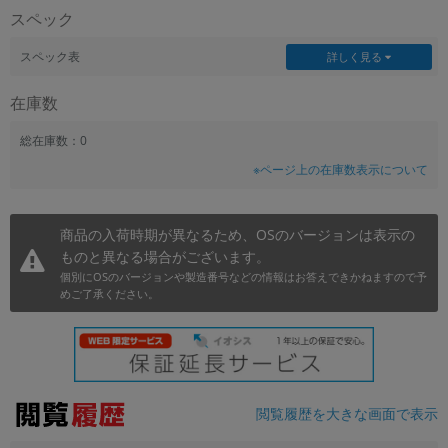
スペック
~
スペック表
詳しく見る
容量
在庫数
~
総在庫数：0
モニタサイズ
※ページ上の在庫数表示について
~
商品の入荷時期が異なるため、OSのバージョンは表示の
価格
ものと異なる場合がございます。
円 ～
円
個別にOSのバージョンや製造番号などの情報はお答えできかねますので予
めご了承ください。
発売日
月 から
年
閲覧履歴を大きな画面で表示
月 まで
年