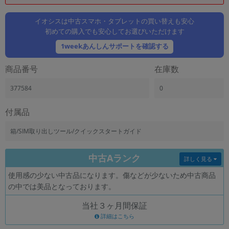
「iPhone」「Xperia」「Galaxy」など
メーカー
イオシスは中古スマホ・タブレットの買い替えも安心
初めての購入でも安心してお選びいただけます
製造、販売メーカーの絞り込み
「Apple」「SONY」「SHARP」など
1weekあんしんサポートを確認する
機能・特徴
商品番号
在庫数
商品の搭載機能による絞り込み
「5G対応」「防水」「ワンセグ」など
377584
0
ドライブ
ドライブの絞り込み
付属品
ランク
箱/SIM取り出しツール/クイックスタートガイド
商品状態の絞り込み
「新品」「未使用」「中古」など
中古Aランク
詳しく見る
CPU
使用感の少ない中古品になります。傷などが少ないため中古商品
CPUの絞り込み
の中では美品となっております。
OS
当社３ヶ月間保証
OSの絞り込み
詳細はこちら
メモリ