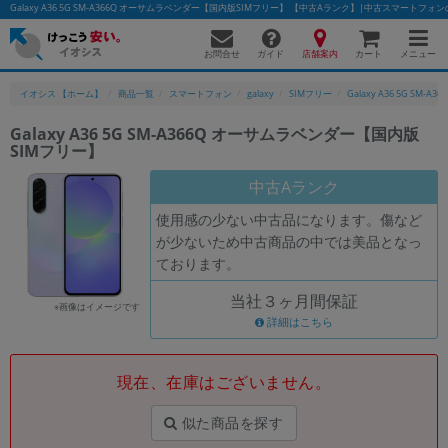
Galaxy A36 5G SM-A366Q オーサムラベンダー【国内版SIMフリー】 【中古Aランク】|中古スマートフ
お問合せ
店舗案内
メニュー
ガイド
カート
イオシス 【ホーム】
商品一覧
スマートフォン
galaxy
SIMフリー
Galaxy A36 5G SM-A36
Galaxy A36 5G SM-A366Q オーサムラベンダー【国内版
SIMフリー】
かんたんパソコン検索に切り替える
中古Aランク
使用感の少ない中古品になります。傷など
フリーワード
が少ないため中古商品の中では美品となっ
ております。
除外ワード
当社３ヶ月間保証
人気の検索ワード：
Let's note
EliteBook
MacBook
※画像はイメージです
詳細はこちら
カテゴリー
商品ジャンルの絞り込み
「スマートフォン」「タブレット」など
現在、在庫はございません。
シリーズ
似た商品を探す
商品シリーズ名・ブランド名の絞り込み。