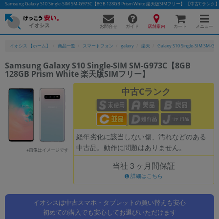
Samsung Galaxy S10 Single-SIM SM-G973C【8GB 128GB Prism White 楽天版SIMフリー】 
お問合せ
店舗案内
メニュー
ガイド
カート
イオシス 【ホーム】
商品一覧
スマートフォン
galaxy
楽天
Galaxy S10 Single-SIM SM-G9
Samsung Galaxy S10 Single-SIM SM-G973C【8GB
128GB Prism White 楽天版SIMフリー】
かんたんパソコン検索に切り替える
中古Cランク
フリーワード
除外ワード
経年劣化に該当しない傷、汚れなどのある
中古品。動作に問題はありません。
人気の検索ワード：
Let's note
EliteBook
MacBook
※画像はイメージです
当社３ヶ月間保証
カテゴリー
詳細はこちら
商品ジャンルの絞り込み
「スマートフォン」「タブレット」など
イオシスは中古スマホ・タブレットの買い替えも安心
シリーズ
初めての購入でも安心してお選びいただけます
商品シリーズ名・ブランド名の絞り込み。