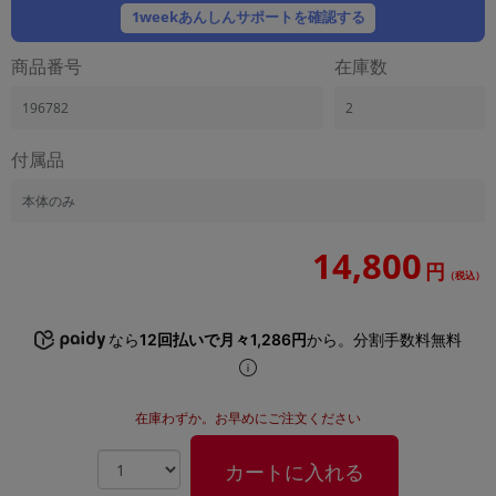
「iPhone」「Xperia」「Galaxy」など
1weekあんしんサポートを確認する
メーカー
商品番号
在庫数
製造、販売メーカーの絞り込み
「Apple」「SONY」「SHARP」など
196782
2
機能・特徴
商品の搭載機能による絞り込み
付属品
「5G対応」「防水」「ワンセグ」など
本体のみ
ドライブ
ドライブの絞り込み
14,800
円
ランク
（税込）
商品状態の絞り込み
「新品」「未使用」「中古」など
なら
12回払いで月々1,286円
から。分割手数料無料
CPU
CPUの絞り込み
在庫わずか。お早めにご注文ください
OS
OSの絞り込み
カートに入れる
メモリ