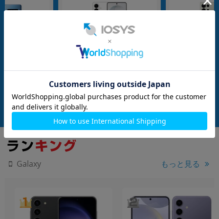
SIMFREE
nanoSIM
256GB
nanoSIM
256GB
S10 Single-SIM SM
【ネットワーク利用制限▲】Galaxy
Galaxy S25 Ultra
GB Prism Blue 楽
S26 SC-51G 256GB ホワイト 【doco
チタニウムジェー
mo版 SIMフリー】
版 SIMフリー】
G
メーカー：SAMSUNG
メーカー：SAMSUNG
発売日：2026/03
発売日：2025/02
付属品: 箱/USBケーブル(CtoC)/SIM取り出し用ピン/マニュアル
在庫数：1
在庫数：1
未使用品
中古Aランク
14,800
119,800
(税込)
(税込)
円
円
もっと見る
Galaxy