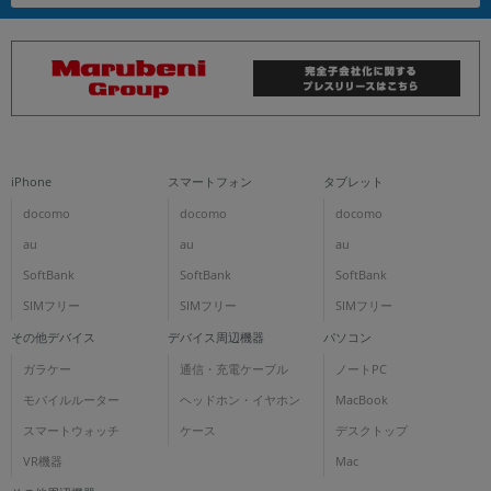
iPhone
スマートフォン
タブレット
docomo
docomo
docomo
au
au
au
SoftBank
SoftBank
SoftBank
SIMフリー
SIMフリー
SIMフリー
その他デバイス
デバイス周辺機器
パソコン
ガラケー
通信・充電ケーブル
ノートPC
モバイルルーター
ヘッドホン・イヤホン
MacBook
スマートウォッチ
ケース
デスクトップ
VR機器
Mac