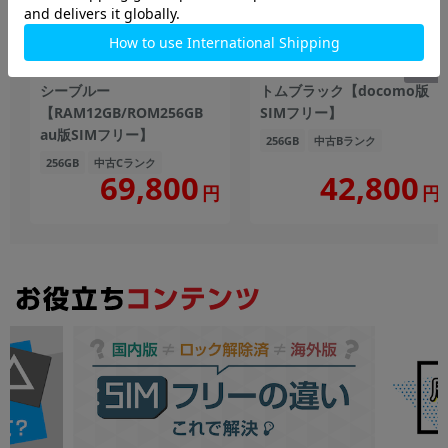
Galaxy Z Fold5 SCG22 アイ
Galaxy S23 SC-51D ファン
シーブルー
トムブラック【docomo版
【RAM12GB/ROM256GB
SIMフリー】
au版SIMフリー】
256GB
中古Bランク
256GB
中古Cランク
69,800
42,800
円
円