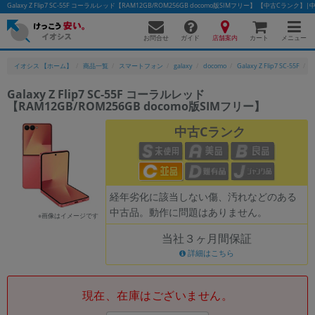
Galaxy Z Flip7 SC-55F コーラルレッド【RAM12GB/ROM256GB docomo版SIMフリー】 【中古C
お問合せ
店舗案内
メニュー
ガイド
カート
イオシス 【ホーム】
商品一覧
スマートフォン
galaxy
docomo
Galaxy Z Flip7 SC-55F
G
Galaxy Z Flip7 SC-55F コーラルレッド
【RAM12GB/ROM256GB docomo版SIMフリー】
かんたんパソコン検索に切り替える
中古Cランク
フリーワード
除外ワード
経年劣化に該当しない傷、汚れなどのある
中古品。動作に問題はありません。
人気の検索ワード：
Let's note
EliteBook
MacBook
※画像はイメージです
当社３ヶ月間保証
カテゴリー
詳細はこちら
商品ジャンルの絞り込み
「スマートフォン」「タブレット」など
シリーズ
現在、在庫はございません。
商品シリーズ名・ブランド名の絞り込み。