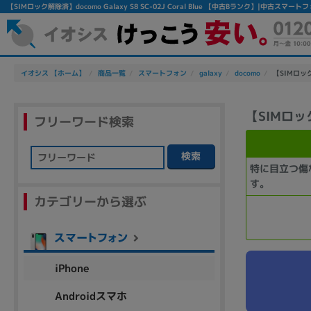
【SIMロック解除済】docomo Galaxy S8 SC-02J Coral Blue 【中古Bランク】|中古スマ
イオシス 【ホーム】
商品一覧
スマートフォン
galaxy
docomo
【SIMロック解
【SIMロック解
フリーワード検索
検索
特に目立つ傷
フリーワード
す。
カテゴリーから選ぶ
除外ワード
人気の検索ワード：
Let's note
EliteBook
MacBook
iPhone
Androidスマホ
シリーズ