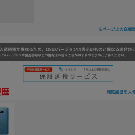
Core i7
Core i5
Core i3
そ
※ページ上の在庫
メモリ
~
入荷時期が異なるため、OSのバージョンは表示のものと異なる場合が
omeOS
その他
Sのバージョンや製造番号などの情報はお答えできかねますので予めご了承ください。
モニタサイズ
~
閲覧履歴を大
発売日
月
年
月
年