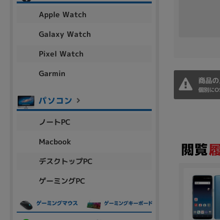
アウトレット
Apple Watch
Galaxy Watch
Pixel Watch
OS
OSの絞り込み
Garmin
商品の
Chr
Win 11
Win 10
MacOS
Win 7
Win 8
個別にO
容量
ノートPC
~
Macbook
デスクトップPC
価格
ゲーミングPC
円 ～
円