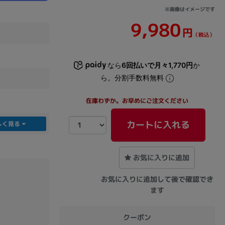
※画像はイメージです
9,980
sonic
FUJITSU
Lenovo
円
（税込）
なら
6回払いで月々1,770円
か
ら。分割手数料無料
在庫わずか。お早めにご注文ください
DVD-ROM
DVD±RW
カートに入れる
しく見る
お気に入りに追加
お気に入りに追加して後で確認でき
ます
Ryzen 7
Ryzen 5
Core i9
クーポン