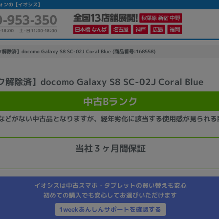
ートフォンの【イオシス】
除済】docomo Galaxy S8 SC-02J Coral Blue (商品番号:168558)
除済】docomo Galaxy S8 SC-02J Coral Blue
かんたんパソコン検索に切り替える
中古Bランク
などがない中古品となりますが、経年劣化に該当する使用感が見られる
カテゴリー
商品ジャンルの絞り込み
当社３ヶ月間保証
ノートPC
デスクPC
モニター
イオシスは中古スマホ・タブレットの買い替えも安心
初めての購入でも安心してお選びいただけます
1weekあんしんサポートを確認する
メーカー