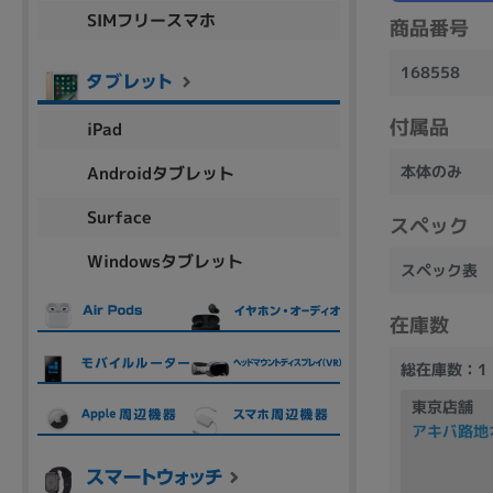
SIMフリースマホ
商品シリーズ名・ブランド名の絞り込み。
商品番号
Let's note
dynabook
Thinkpad
LAVIE
FMV
168558
macbook
Inspiron
aspire
付属品
iPad
本体のみ
Androidタブレット
機能・特徴
Surface
スペック
商品の搭載機能による絞り込み
Windowsタブレット
Webカメラ内蔵
スペック表
在庫数
総在庫数：1
東京店舗
ランク
アキバ路地
商品状態の絞り込み
新品/未使用
Aランク
Bラ
未使用
中古
新品