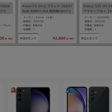
 256GB
Xiaomi14 Ultra ブラック【RAM1
Galaxy S25 SM-S
Mフリ
6GB/ROM512GB 国内版SIMフリ
アイシーブルー【Sof
ー】
Mフリー】
メーカー：Xiaomi （小米）
メーカー：SAMSUNG
発売日：2024/05
発売日：2025/02
付属品: 本体のみ
付属品: 本体のみ
付属品: 箱/1m USB-C - USB-Cケーブル/SIM取り出しツール
在庫数：1
在庫数：1
00
92,800
中古Bランク
中古Aランク
(税込)
(税込)
円
円