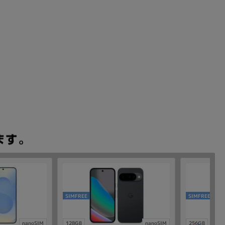
SIMFREE
SIMFREE
nanoSIM
128GB
nanoSIM
256GB