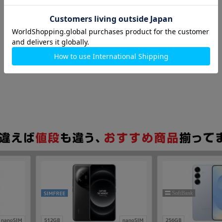
SIMFREE
nanoSIM
512GB
nanoSIM
256GB