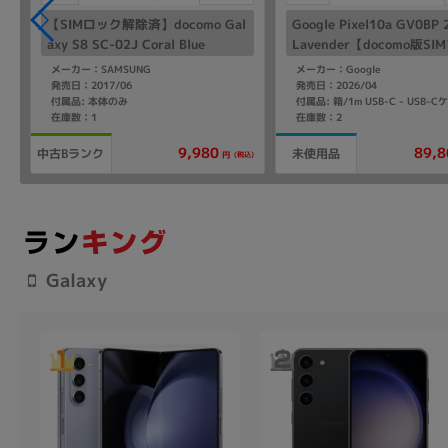
l
【SIMロック解除済】docomo Gal
Google Pixel10a GV0BP
axy S8 SC-02J Coral Blue
Lavender【docomo版SI
ー】
メーカー：SAMSUNG
メーカー：Google
発売日：2017/06
発売日：2026/04
付属品: 本体のみ
在庫数：1
在庫数：2
9,980
89,8
中古Bランク
未使用品
込)
(税込)
円
Galaxy