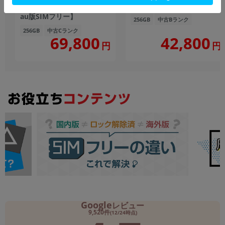
【RAM12GB/ROM256GB
SIMフリー】
au版SIMフリー】
256GB
中古Bランク
256GB
中古Cランク
69,800
42,800
円
円
Google
レビュー
9,520件
(12/24時点)