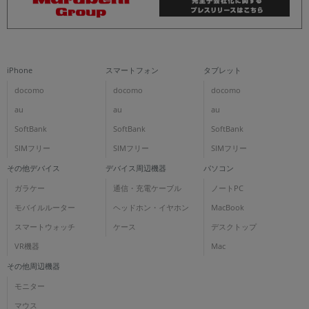
iPhone
スマートフォン
タブレット
docomo
docomo
docomo
au
au
au
SoftBank
SoftBank
SoftBank
SIMフリー
SIMフリー
SIMフリー
その他デバイス
デバイス周辺機器
パソコン
ガラケー
通信・充電ケーブル
ノートPC
モバイルルーター
ヘッドホン・イヤホン
MacBook
スマートウォッチ
ケース
デスクトップ
VR機器
Mac
その他周辺機器
モニター
マウス