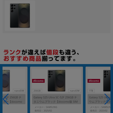
各項目のチェックボックスは「or検索」となります。
ただし機能別のみ「and検索」となります。
nanoSIM
256GB
nanoSIM
1TB
a SC-52F 256GB チ
Galaxy S25 Ultra SC-52F 256GB チ
Galaxy S25 Ultra
ブルー【docomo
タニウムブラック【docomo版 SIM
ウムブラック【doc
フリー】
ー】
G
メーカー：SAMSUNG
メーカー：SAMSUNG
発売日：2025/02
発売日：2025/02