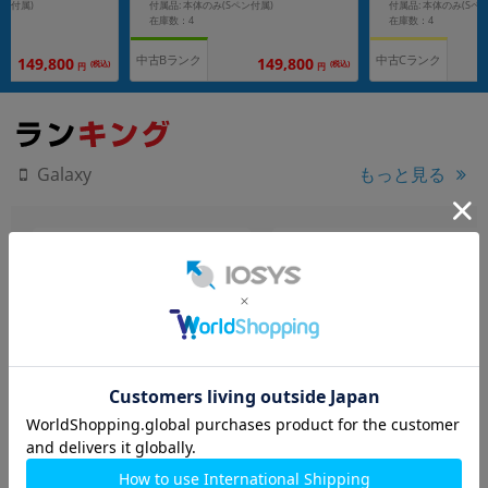
ペン付属)
付属品: 本体のみ(Sペン付属)
付属品: 本体のみ(Sペ
在庫数：4
在庫数：4
中古Bランク
中古Cランク
149,800
149,800
(税込)
(税込)
円
円
もっと見る
Galaxy
Galaxy Z Fold5 SCG22 アイ
Galaxy S23 SC-51D ファン
シーブルー
トムブラック【docomo版