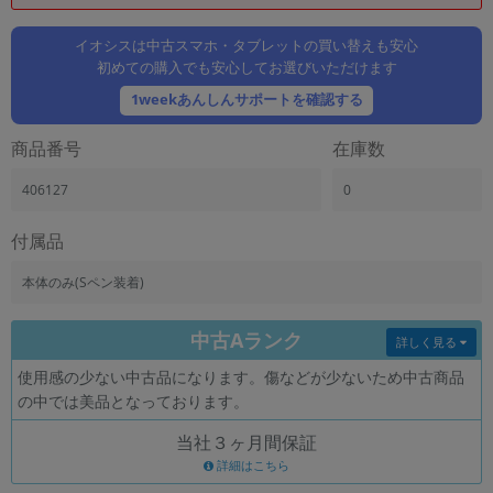
「iPhone」「Xperia」「Galaxy」など
メーカー
イオシスは中古スマホ・タブレットの買い替えも安心
初めての購入でも安心してお選びいただけます
製造、販売メーカーの絞り込み
「Apple」「SONY」「SHARP」など
1weekあんしんサポートを確認する
機能・特徴
商品番号
在庫数
商品の搭載機能による絞り込み
「5G対応」「防水」「ワンセグ」など
406127
0
ドライブ
ドライブの絞り込み
付属品
ランク
本体のみ(Sペン装着)
商品状態の絞り込み
「新品」「未使用」「中古」など
中古Aランク
詳しく見る
CPU
使用感の少ない中古品になります。傷などが少ないため中古商品
CPUの絞り込み
の中では美品となっております。
OS
当社３ヶ月間保証
OSの絞り込み
詳細はこちら
メモリ