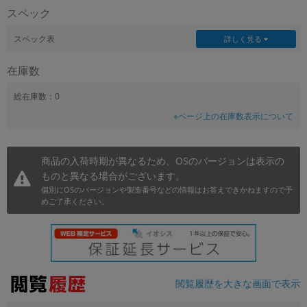
スペック
~
スペック表
詳しく見る
容量
在庫数
~
総在庫数：0
モニタサイズ
※ページ上の在庫数表示について
~
商品の入荷時期が異なるため、OSのバージョンは表示の
価格
ものと異なる場合がございます。
円 ～
円
個別にOSのバージョンや製造番号などの情報はお答えできかねますので予
めご了承ください。
発売日
月 から
年
閲覧履歴を大きな画面で表示
月 まで
年