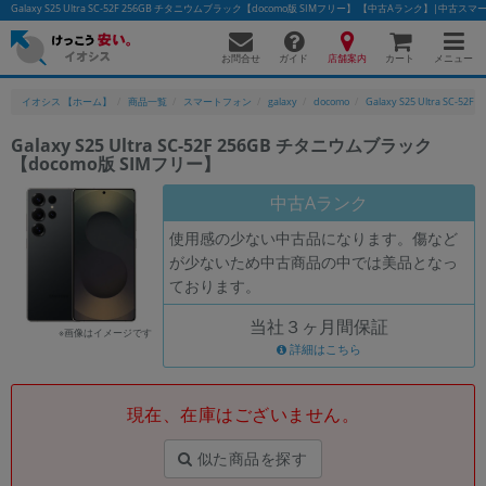
Galaxy S25 Ultra SC-52F 256GB チタニウムブラック【docomo版 SIMフリー】 【中古Aランク】|
お問合せ
店舗案内
メニュー
ガイド
カート
イオシス 【ホーム】
商品一覧
スマートフォン
galaxy
docomo
Galaxy S25 Ultra SC-52F
Galaxy S25 Ultra SC-52F 256GB チタニウムブラック
【docomo版 SIMフリー】
かんたんパソコン検索に切り替える
中古Aランク
使用感の少ない中古品になります。傷など
フリーワード
が少ないため中古商品の中では美品となっ
ております。
除外ワード
当社３ヶ月間保証
人気の検索ワード：
Let's note
EliteBook
MacBook
※画像はイメージです
詳細はこちら
カテゴリー
商品ジャンルの絞り込み
「スマートフォン」「タブレット」など
現在、在庫はございません。
シリーズ
似た商品を探す
商品シリーズ名・ブランド名の絞り込み。