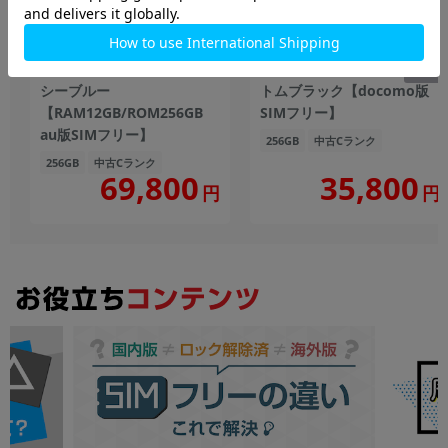
Galaxy Z Fold5 SCG22 アイ
Galaxy S23 SC-51D ファン
シーブルー
トムブラック【docomo版
【RAM12GB/ROM256GB
SIMフリー】
au版SIMフリー】
256GB
中古Cランク
256GB
中古Cランク
69,800
35,800
円
円