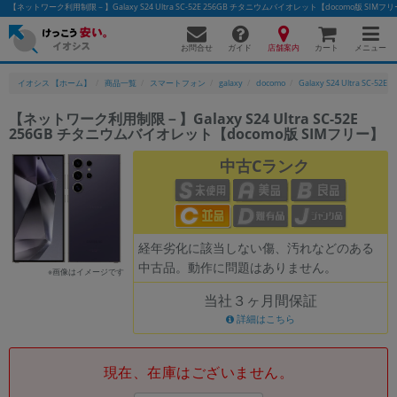
【ネットワーク利用制限－】Galaxy S24 Ultra SC-52E 256GB チタニウムバイオレット【docomo版
お問合せ
店舗案内
メニュー
ガイド
カート
イオシス 【ホーム】
商品一覧
スマートフォン
galaxy
docomo
Galaxy S24 Ultra SC-52E
【ネットワーク利用制限－】Galaxy S24 Ultra SC-52E
256GB チタニウムバイオレット【docomo版 SIMフリー】
かんたんパソコン検索に切り替える
中古Cランク
フリーワード
除外ワード
経年劣化に該当しない傷、汚れなどのある
中古品。動作に問題はありません。
人気の検索ワード：
Let's note
EliteBook
MacBook
※画像はイメージです
当社３ヶ月間保証
カテゴリー
詳細はこちら
商品ジャンルの絞り込み
「スマートフォン」「タブレット」など
シリーズ
現在、在庫はございません。
商品シリーズ名・ブランド名の絞り込み。