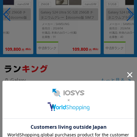
nanoSIM
256GB
nanoSIM
512GB
a SC-52E 256GB チ
Galaxy S24 Ultra SC-52E 256GB チ
Galaxy S24 Ultra 
ット【docomo版
タニウムグレー【docomo版 SIMフ
タニウムブラック【d
リー】
フリー】
G
メーカー：SAMSUNG
メーカー：SAMSUNG
発売日：2024/04
発売日：2024/04
ペン付属)
付属品: 本体のみ(Sペン付属)
付属品: 本体のみ(Sペ
在庫数：91
在庫数：40
中古Bランク
中古Bランク
109,800
109,800
(税込)
(税込)
円
円
もっと見る
Galaxy