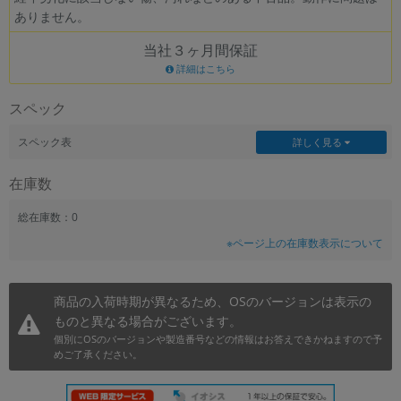
ありません。
~
当社３ヶ月間保証
容量
詳細はこちら
~
スペック
モニタサイズ
スペック表
詳しく見る
~
在庫数
価格
総在庫数：0
※ページ上の在庫数表示について
円 ～
円
商品の入荷時期が異なるため、OSのバージョンは表示の
ものと異なる場合がございます。
発売日
個別にOSのバージョンや製造番号などの情報はお答えできかねますので予
月 から
年
めご了承ください。
月 まで
年