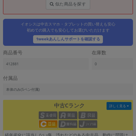
「iPhone」「Xperia」「Galaxy」など
似た商品を探す
メーカー
製造、販売メーカーの絞り込み
「Apple」「SONY」「SHARP」など
イオシスは中古スマホ・タブレットの買い替えも安心
初めての購入でも安心してお選びいただけます
機能・特徴
1weekあんしんサポートを確認する
商品の搭載機能による絞り込み
「5G対応」「防水」「ワンセグ」など
商品番号
在庫数
ドライブ
ドライブの絞り込み
412881
0
ランク
付属品
商品状態の絞り込み
「新品」「未使用」「中古」など
本体のみ(Sペン付属)
CPU
CPUの絞り込み
中古Cランク
詳しく見る
OS
OSの絞り込み
メモリ
経年劣化に該当しない傷、汚れなどのある中古品。動作に問題は