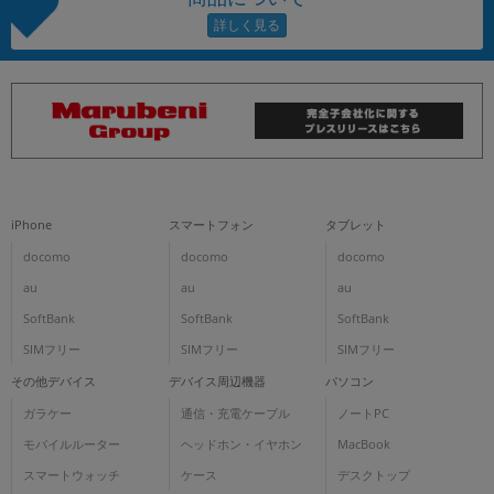
iPhone
スマートフォン
タブレット
docomo
docomo
docomo
au
au
au
SoftBank
SoftBank
SoftBank
SIMフリー
SIMフリー
SIMフリー
その他デバイス
デバイス周辺機器
パソコン
ガラケー
通信・充電ケーブル
ノートPC
モバイルルーター
ヘッドホン・イヤホン
MacBook
スマートウォッチ
ケース
デスクトップ