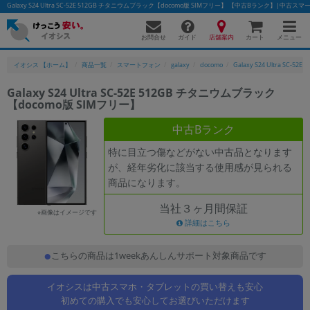
Galaxy S24 Ultra SC-52E 512GB チタニウムブラック【docomo版 SIMフリー】 【中古Bランク】|
お問合せ
店舗案内
メニュー
ガイド
カート
イオシス 【ホーム】
商品一覧
スマートフォン
galaxy
docomo
Galaxy S24 Ultra SC-52E
Galaxy S24 Ultra SC-52E 512GB チタニウムブラック
【docomo版 SIMフリー】
かんたんパソコン検索に切り替える
中古Bランク
特に目立つ傷などがない中古品となります
フリーワード
が、経年劣化に該当する使用感が見られる
商品になります。
除外ワード
当社３ヶ月間保証
人気の検索ワード：
Let's note
EliteBook
MacBook
※画像はイメージです
詳細はこちら
カテゴリー
商品ジャンルの絞り込み
こちらの商品は1weekあんしんサポート対象商品です
「スマートフォン」「タブレット」など
イオシスは中古スマホ・タブレットの買い替えも安心
シリーズ
初めての購入でも安心してお選びいただけます
商品シリーズ名・ブランド名の絞り込み。