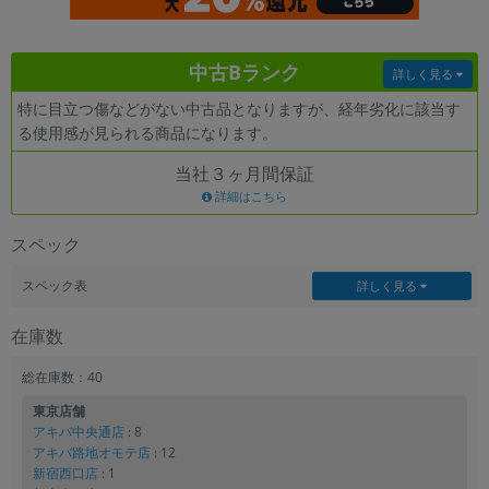
各項目のチェックボックスは「or検索」となります。
ただし機能別のみ「and検索」となります。
中古Bランク
詳しく見る
特に目立つ傷などがない中古品となりますが、経年劣化に該当す
る使用感が見られる商品になります。
当社３ヶ月間保証
詳細はこちら
スペック
スペック表
詳しく見る
在庫数
総在庫数：40
東京店舗
アキバ中央通店
: 8
アキバ路地オモテ店
: 12
新宿西口店
: 1