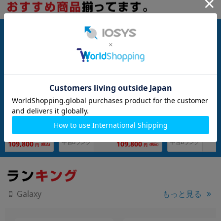
nanoSIM
256GB
nanoSIM
512GB
a SC-52E 256GB チ
Galaxy S24 Ultra SC-52E 256GB チ
Galaxy S24 Ultra 
ット【docomo版
タニウムグレー【docomo版 SIMフ
タニウムブラック【d
リー】
フリー】
G
メーカー：SAMSUNG
メーカー：SAMSUNG
発売日：2024/04
発売日：2024/04
ペン付属)
付属品: 本体のみ(Sペン付属)
付属品: 本体のみ(Sペ
在庫数：91
在庫数：40
中古Bランク
中古Bランク
109,800
109,800
(税込)
(税込)
円
円
もっと見る
Galaxy