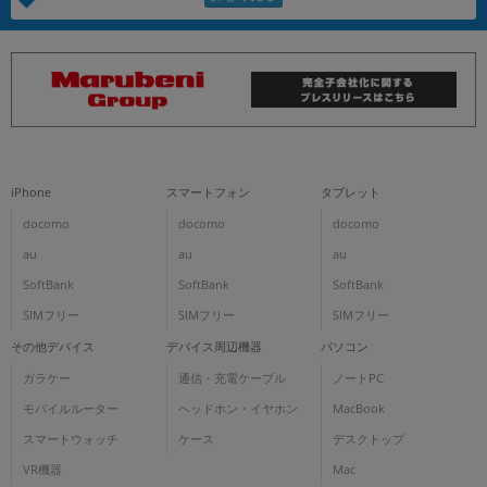
iPhone
スマートフォン
タブレット
docomo
docomo
docomo
au
au
au
SoftBank
SoftBank
SoftBank
SIMフリー
SIMフリー
SIMフリー
その他デバイス
デバイス周辺機器
パソコン
ガラケー
通信・充電ケーブル
ノートPC
モバイルルーター
ヘッドホン・イヤホン
MacBook
スマートウォッチ
ケース
デスクトップ
VR機器
Mac