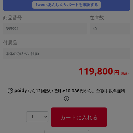
「iPhone」「Xperia」「Galaxy」など
1weekあんしんサポートを確認する
メーカー
商品番号
在庫数
製造、販売メーカーの絞り込み
「Apple」「SONY」「SHARP」など
395994
40
機能・特徴
商品の搭載機能による絞り込み
付属品
「5G対応」「防水」「ワンセグ」など
本体のみ(Sペン付属)
ドライブ
ドライブの絞り込み
119,800
円
ランク
（税込）
商品状態の絞り込み
「新品」「未使用」「中古」など
なら
12回払いで月々10,036円
から。分割手数料無料
CPU
CPUの絞り込み
OS
カートに入れる
OSの絞り込み
メモリ