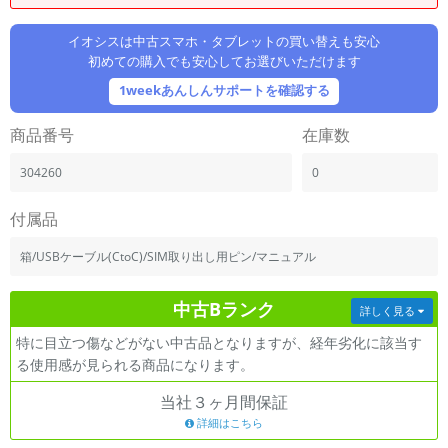
「iPhone」「Xperia」「Galaxy」など
メーカー
イオシスは中古スマホ・タブレットの買い替えも安心
初めての購入でも安心してお選びいただけます
製造、販売メーカーの絞り込み
「Apple」「SONY」「SHARP」など
1weekあんしんサポートを確認する
機能・特徴
商品番号
在庫数
商品の搭載機能による絞り込み
「5G対応」「防水」「ワンセグ」など
304260
0
ドライブ
ドライブの絞り込み
付属品
ランク
箱/USBケーブル(CtoC)/SIM取り出し用ピン/マニュアル
商品状態の絞り込み
「新品」「未使用」「中古」など
中古Bランク
詳しく見る
CPU
特に目立つ傷などがない中古品となりますが、経年劣化に該当す
CPUの絞り込み
る使用感が見られる商品になります。
OS
当社３ヶ月間保証
OSの絞り込み
詳細はこちら
メモリ