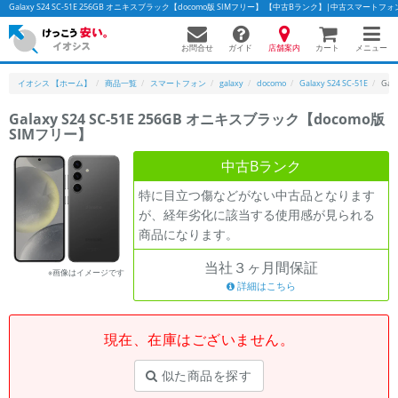
Galaxy S24 SC-51E 256GB オニキスブラック【docomo版 SIMフリー】 【中古Bランク】|中古スマート
お問合せ
店舗案内
メニュー
ガイド
カート
イオシス 【ホーム】
商品一覧
スマートフォン
galaxy
docomo
Galaxy S24 SC-51E
Gal
Galaxy S24 SC-51E 256GB オニキスブラック【docomo版
SIMフリー】
かんたんパソコン検索に切り替える
中古Bランク
特に目立つ傷などがない中古品となります
フリーワード
が、経年劣化に該当する使用感が見られる
商品になります。
除外ワード
当社３ヶ月間保証
人気の検索ワード：
Let's note
EliteBook
MacBook
※画像はイメージです
詳細はこちら
カテゴリー
商品ジャンルの絞り込み
「スマートフォン」「タブレット」など
現在、在庫はございません。
シリーズ
似た商品を探す
商品シリーズ名・ブランド名の絞り込み。