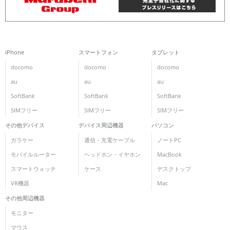
iPhone
スマートフォン
タブレット
docomo
docomo
docomo
au
au
au
SoftBank
SoftBank
SoftBank
SIMフリー
SIMフリー
SIMフリー
その他デバイス
デバイス周辺機器
パソコン
ガラケー
通信・充電ケーブル
ノートPC
モバイルルーター
ヘッドホン・イヤホン
MacBook
スマートウォッチ
ケース
デスクトップ
VR機器
Mac
その他周辺機器
モニター
マウス