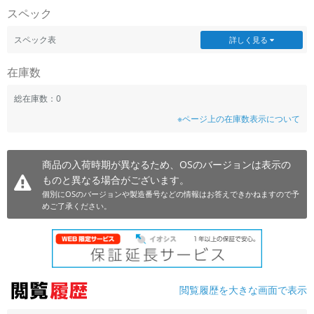
スペック
~
スペック表
詳しく見る
容量
在庫数
~
総在庫数：0
モニタサイズ
※ページ上の在庫数表示について
~
商品の入荷時期が異なるため、OSのバージョンは表示の
価格
ものと異なる場合がございます。
円 ～
円
個別にOSのバージョンや製造番号などの情報はお答えできかねますので予
めご了承ください。
発売日
月 から
年
閲覧履歴を大きな画面で表示
月 まで
年