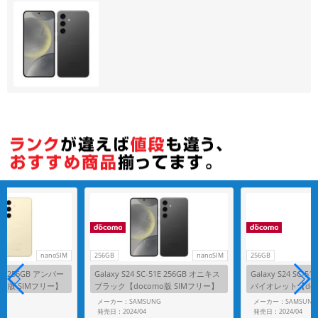
各項目のチェックボックスは「or検索」となります。
ただし機能別のみ「and検索」となります。
nanoSIM
256GB
nanoSIM
256GB
-51E 256GB アンバー
Galaxy S24 SC-51E 256GB オニキス
Galaxy S24 SC-5
mo版 SIMフリー】
ブラック【docomo版 SIMフリー】
バイオレット【doc
ー】
G
メーカー：SAMSUNG
メーカー：SAMSUNG
発売日：2024/04
発売日：2024/04