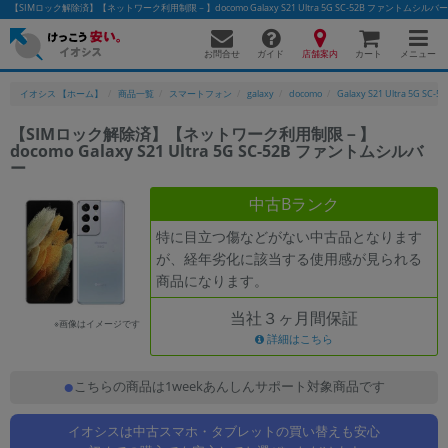
【SIMロック解除済】【ネットワーク利用制限－】docomo Galaxy S21 Ultra 5G SC-52B ファン
お問合せ
店舗案内
メニュー
ガイド
カート
イオシス 【ホーム】
商品一覧
スマートフォン
galaxy
docomo
Galaxy S21 Ultra 5G SC-52
【SIMロック解除済】【ネットワーク利用制限－】
docomo Galaxy S21 Ultra 5G SC-52B ファントムシルバ
かんたんパソコン検索に切り替える
ー
中古Bランク
フリーワード
特に目立つ傷などがない中古品となります
が、経年劣化に該当する使用感が見られる
除外ワード
商品になります。
人気の検索ワード：
Let's note
EliteBook
MacBook
当社３ヶ月間保証
※画像はイメージです
詳細はこちら
カテゴリー
商品ジャンルの絞り込み
「スマートフォン」「タブレット」など
こちらの商品は1weekあんしんサポート対象商品です
シリーズ
イオシスは中古スマホ・タブレットの買い替えも安心
商品シリーズ名・ブランド名の絞り込み。