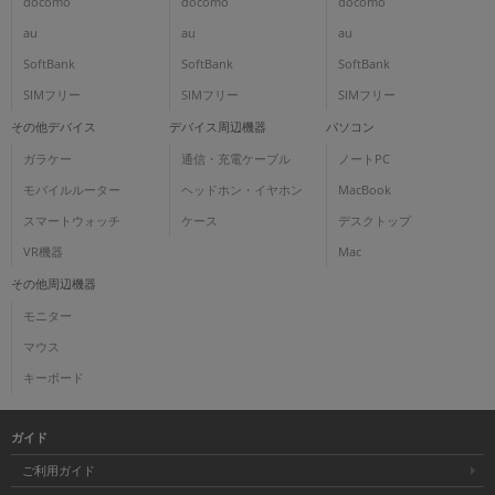
docomo
docomo
docomo
au
au
au
SoftBank
SoftBank
SoftBank
SIMフリー
SIMフリー
SIMフリー
その他デバイス
デバイス周辺機器
パソコン
ガラケー
通信・充電ケーブル
ノートPC
モバイルルーター
ヘッドホン・イヤホン
MacBook
スマートウォッチ
ケース
デスクトップ
VR機器
Mac
その他周辺機器
モニター
マウス
キーボード
ガイド
ご利用ガイド