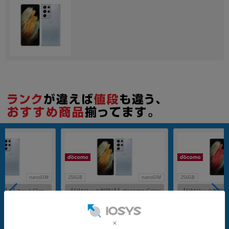
nanoSIM
256GB
nanoSIM
256GB
除済】【ネットワー
【SIMロック解除済】docomo Galax
【SIMロック解除済】d
mo Galaxy S21
y S21 Ultra 5G SC-52B ファントムシ
y S21 Ultra 5G
52B ファントムシルバ
ルバー
ラック
G
メーカー：SAMSUNG
メーカー：SAMSUNG
発売日：2021/04
発売日：2021/04
付属品: 本体のみ
付属品: 本体のみ