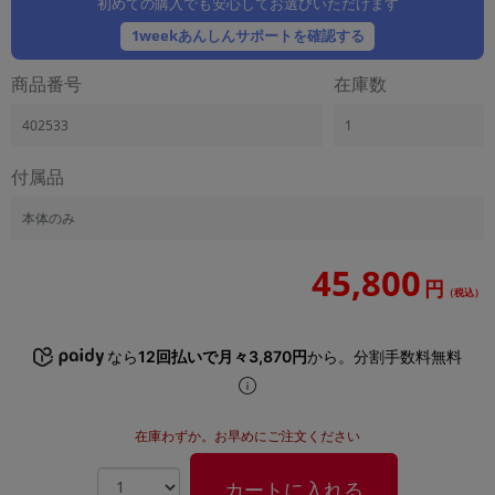
初めての購入でも安心してお選びいただけます
「iPhone」「Xperia」「Galaxy」など
1weekあんしんサポートを確認する
メーカー
製造、販売メーカーの絞り込み
商品番号
在庫数
「Apple」「SONY」「SHARP」など
機能・特徴
402533
1
商品の搭載機能による絞り込み
「5G対応」「防水」「ワンセグ」など
付属品
ドライブ
本体のみ
ドライブの絞り込み
45,800
ランク
円
（税込）
商品状態の絞り込み
「新品」「未使用」「中古」など
CPU
なら
12回払いで月々3,870円
から。分割手数料無料
CPUの絞り込み
OS
在庫わずか。お早めにご注文ください
OSの絞り込み
メモリ
カートに入れる