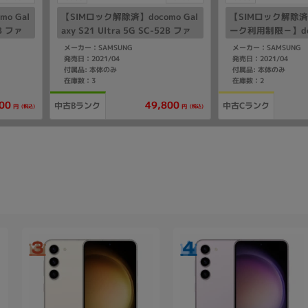
o Gal
【SIMロック解除済】docomo Gal
【SIMロック解除
2B ファ
axy S21 Ultra 5G SC-52B ファ
ーク利用制限－】doco
ントムブラック
S21 Ultra 5G S
メーカー：SAMSUNG
メーカー：SAMSUNG
ムブラック
発売日：2021/04
発売日：2021/04
付属品: 本体のみ
付属品: 本体のみ
在庫数：3
在庫数：2
00
49,800
中古Bランク
中古Cランク
(税込)
(税込)
円
円