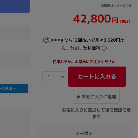
※画像はイメージです
42,800
sonic
FUJITSU
Lenovo
円
（税込）
なら
12回払いで月々3,620円
か
ら。分割手数料無料
在庫わずか。お早めにご注文ください
DVD-ROM
DVD±RW
カートに入れる
しく見る
お気に入りに追加
お気に入りに追加して後で確認でき
ます
Ryzen 7
Ryzen 5
Core i9
クーポン