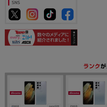
SNS
256GB
nanoSIM
256GB