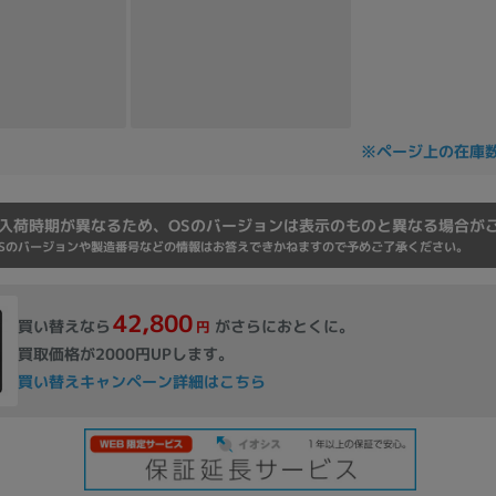
Core i7
Core i5
Core i3
そ
メモリ
※ページ上の在庫
~
omeOS
その他
入荷時期が異なるため、OSのバージョンは表示のものと異なる場合が
Sのバージョンや製造番号などの情報はお答えできかねますので予めご了承ください。
モニタサイズ
~
42,800
買い替えなら
がさらにおとくに。
円
買取価格が2000円UPします。
発売日
買い替えキャンペーン詳細はこちら
月
年
月
年