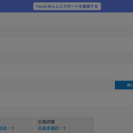
製造、販売メーカーの絞り込み
1weekあんしんサポートを確認する
Pana
TOSHIBA
Apple
SONY
VAIO
Asus
HP
ドライブ
ドライブの絞り込み
DVD-マルチ
BD-ROM
BD−R
DVDスーパーマルチ
その他
詳
CPU
CPUの絞り込み
広島店舗
Apple M1
Apple M2
ンク
Cランク
Ryzen 9
目店
: 1
広島本通店
: 1