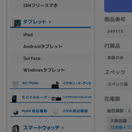
SIMフリースマホ
商品シリーズ名・ブランド名の絞り込み。
Let's note
dynabook
Thinkpad
LAVIE
FMV
商品番号
macbook
Inspiron
aspire
249115
iPad
付属品
Androidタブレット
機能・特徴
本体のみ
Surface
商品の搭載機能による絞り込み
Windowsタブレット
Webカメラ内蔵
スペック
スペック表
在庫数
ランク
総在庫数：2
商品状態の絞り込み
大阪店舗
新品/未使用
Aランク
Bラ
未使用
中古
新品
日本橋４丁