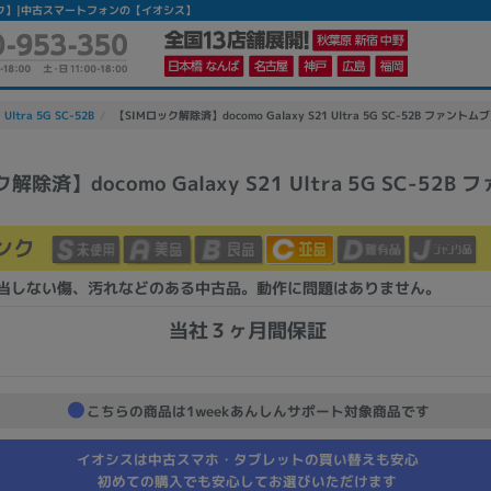
中古Cランク】|中古スマートフォンの【イオシス】
 Ultra 5G SC-52B
【SIMロック解除済】docomo Galaxy S21 Ultra 5G SC-52B ファントム
解除済】docomo Galaxy S21 Ultra 5G SC-52B
かんたんパソコン検索に切り替える
ンク
カテゴリー
当しない傷、汚れなどのある中古品。動作に問題はありません。
商品ジャンルの絞り込み
当社３ヶ月間保証
ノートPC
デスクPC
モニター
こちらの商品は1weekあんしんサポート対象商品です
イオシスは中古スマホ・タブレットの買い替えも安心
初めての購入でも安心してお選びいただけます
メーカー