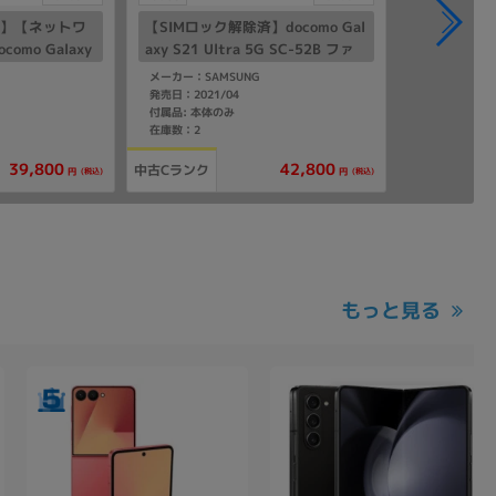
済】【ネットワ
【SIMロック解除済】docomo Gal
mo Galaxy
axy S21 Ultra 5G SC-52B ファ
C-52B ファント
ントムブラック
メーカー：SAMSUNG
発売日：2021/04
付属品: 本体のみ
在庫数：2
39,800
42,800
中古Cランク
(税込)
(税込)
円
円
もっと見る