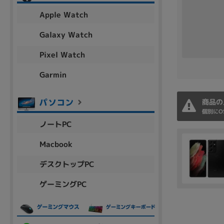
アウトレット
Apple Watch
Galaxy Watch
Pixel Watch
OS
OSの絞り込み
Garmin
Chr
Win 11
Win 10
MacOS
Win 7
Win 8
商品の
個別にO
容量
ノートPC
~
Macbook
デスクトップPC
価格
ゲーミングPC
円 ～
円