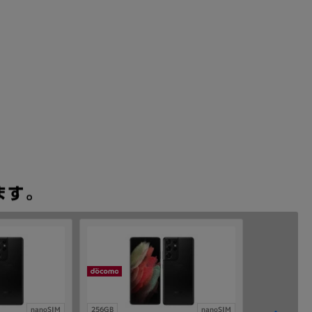
nanoSIM
256GB
nanoSIM