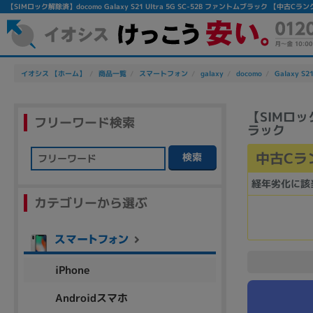
【SIMロック解除済】docomo Galaxy S21 Ultra 5G SC-52B ファントムブラック 【
イオシス 【ホーム】
商品一覧
スマートフォン
galaxy
docomo
Galaxy S21
【SIMロック
フリーワード検索
ラック
中古Cラ
検索
フリーワード
経年劣化に該
カテゴリーから選ぶ
除外ワード
人気の検索ワード：
Let's note
EliteBook
MacBook
iPhone
Androidスマホ
シリーズ