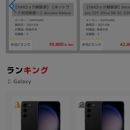
【SIMロック解除済】【ネットワ
【SIMロック解除済】docom
ーク利用制限－】docomo Galaxy
axy S21 Ultra 5G SC-5
S21 Ultra 5G SC-52B ファント
ントムシルバー
メーカー：SAMSUNG
メーカー：SAMSUNG
ムシルバー
発売日：2021/04
発売日：2021/04
付属品: 本体のみ
付属品: 本体のみ
在庫数：3
在庫数：3
39,800
42,8
中古Cランク
中古Cランク
(税込)
円
Galaxy