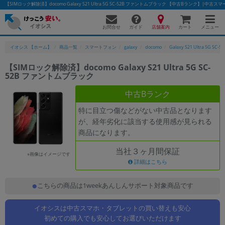
【SIMロック解除済】docomo Galaxy S21 Ultra 5G SC-52B ファントムブラック 【中古Bランク】|
お問合せ
店舗案内
メニュー
ガイド
カート
イオシス 【ホーム】
商品一覧
スマートフォン
galaxy
docomo
Galaxy S21 Ultra 5G SC-52
【SIMロック解除済】docomo Galaxy S21 Ultra 5G SC-
52B ファントムブラック
かんたんパソコン検索に切り替える
中古Bランク
特に目立つ傷などがない中古品となります
フリーワード
が、経年劣化に該当する使用感が見られる
商品になります。
除外ワード
当社３ヶ月間保証
人気の検索ワード：
Let's note
EliteBook
MacBook
※画像はイメージです
詳細はこちら
カテゴリー
商品ジャンルの絞り込み
こちらの商品は1weekあんしんサポート対象商品です
「スマートフォン」「タブレット」など
イオシスは中古スマホ・タブレットの買い替えも安心
シリーズ
初めての購入でも安心してお選びいただけます
商品シリーズ名・ブランド名の絞り込み。