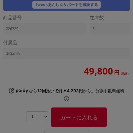
「iPhone」「Xperia」「Galaxy」など
1weekあんしんサポートを確認する
メーカー
商品番号
在庫数
製造、販売メーカーの絞り込み
「Apple」「SONY」「SHARP」など
226720
3
機能・特徴
商品の搭載機能による絞り込み
付属品
「5G対応」「防水」「ワンセグ」など
本体のみ
ドライブ
ドライブの絞り込み
49,800
円
ランク
（税込）
商品状態の絞り込み
「新品」「未使用」「中古」など
なら
12回払いで月々4,203円
から。分割手数料無料
CPU
CPUの絞り込み
OS
カートに入れる
OSの絞り込み
メモリ