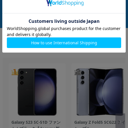
ク
発売日：2021/04
発売日：2021/04
付属品: 本体のみ
付属品: 本体のみ
在庫数：3
在庫数：2
中古Bランク
中古Cランク
39,800
49,800
(税込)
(税込)
円
円
もっと見る
Galaxy
Galaxy S23 SC-51D ファン
Galaxy Z Fold5 SCG22 アイ