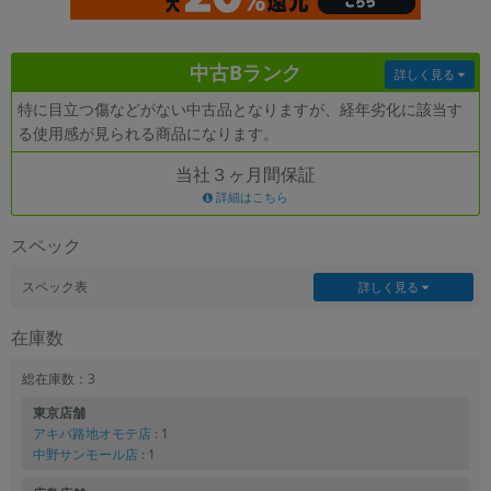
各項目のチェックボックスは「or検索」となります。
ただし機能別のみ「and検索」となります。
中古Bランク
詳しく見る
特に目立つ傷などがない中古品となりますが、経年劣化に該当す
る使用感が見られる商品になります。
当社３ヶ月間保証
詳細はこちら
スペック
スペック表
詳しく見る
在庫数
総在庫数：3
東京店舗
アキバ路地オモテ店
: 1
中野サンモール店
: 1