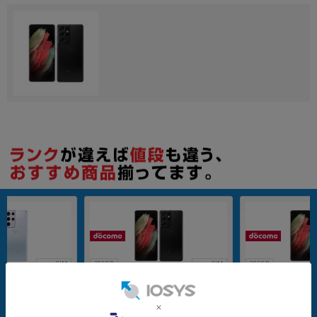
nanoSIM
256GB
nanoSIM
256GB
除済】【ネットワー
【SIMロック解除済】docomo Galax
【SIMロック解除
mo Galaxy S21
y S21 Ultra 5G SC-52B ファントムブ
ク利用制限－】docom
52B ファントムシルバ
ラック
Ultra 5G SC-5
G
メーカー：SAMSUNG
メーカー：SAMSUNG