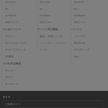
docomo
docomo
docomo
au
au
au
SoftBank
SoftBank
SoftBank
SIMフリー
SIMフリー
SIMフリー
その他デバイス
デバイス周辺機器
パソコン
ガラケー
通信・充電ケーブル
ノートPC
モバイルルーター
ヘッドホン・イヤホン
MacBook
スマートウォッチ
ケース
デスクトップ
VR機器
Mac
その他周辺機器
モニター
マウス
キーボード
ガイド
ご利用ガイド