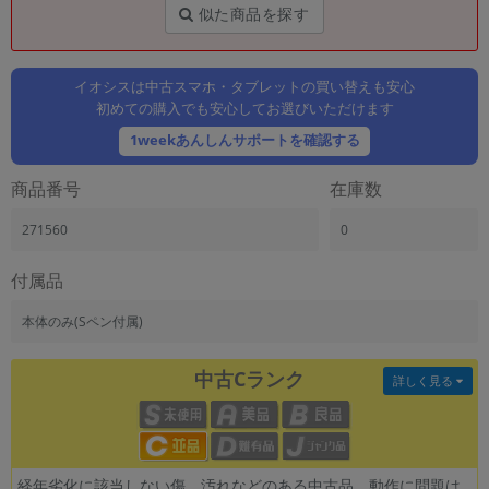
「iPhone」「Xperia」「Galaxy」など
似た商品を探す
メーカー
製造、販売メーカーの絞り込み
「Apple」「SONY」「SHARP」など
イオシスは中古スマホ・タブレットの買い替えも安心
初めての購入でも安心してお選びいただけます
機能・特徴
1weekあんしんサポートを確認する
商品の搭載機能による絞り込み
「5G対応」「防水」「ワンセグ」など
商品番号
在庫数
ドライブ
ドライブの絞り込み
271560
0
ランク
付属品
商品状態の絞り込み
「新品」「未使用」「中古」など
本体のみ(Sペン付属)
CPU
CPUの絞り込み
中古Cランク
詳しく見る
OS
OSの絞り込み
メモリ
経年劣化に該当しない傷、汚れなどのある中古品。動作に問題は