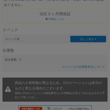
ありません。
~
当社３ヶ月間保証
容量
詳細はこちら
~
スペック
モニタサイズ
スペック表
詳しく見る
~
在庫数
価格
総在庫数：0
※ページ上の在庫数表示について
円 ～
円
商品の入荷時期が異なるため、OSのバージョンは表示の
ものと異なる場合がございます。
発売日
個別にOSのバージョンや製造番号などの情報はお答えできかねますので予
月 から
年
めご了承ください。
月 まで
年