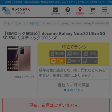
【SIMロック解除済】docomo Galaxy Note20 Ultra 5G SC-53A ミスティックブロンズ 【中古Cラン
お問合せ
店舗案内
メニュー
ガイド
カート
イオシス 【ホーム】
商品一覧
スマートフォン
galaxy
docomo
Galaxy Note20 Ultra 5G S
【SIMロック解除済】docomo Galaxy Note20 Ultra 5G
SC-53A ミスティックブロンズ
かんたんパソコン検索に切り替える
中古Cランク
フリーワード
除外ワード
経年劣化に該当しない傷、汚れなどのある
中古品。動作に問題はありません。
人気の検索ワード：
Let's note
EliteBook
MacBook
※画像はイメージです
当社３ヶ月間保証
カテゴリー
詳細はこちら
商品ジャンルの絞り込み
「スマートフォン」「タブレット」など
シリーズ
現在、在庫はございません。
商品シリーズ名・ブランド名の絞り込み。