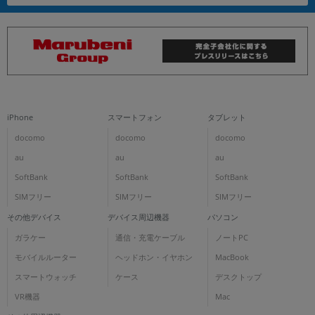
iPhone
スマートフォン
タブレット
docomo
docomo
docomo
au
au
au
SoftBank
SoftBank
SoftBank
SIMフリー
SIMフリー
SIMフリー
その他デバイス
デバイス周辺機器
パソコン
ガラケー
通信・充電ケーブル
ノートPC
モバイルルーター
ヘッドホン・イヤホン
MacBook
スマートウォッチ
ケース
デスクトップ
VR機器
Mac