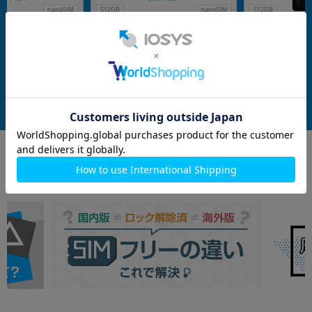
nanoSIM
512GB
nanoSIM
512GB
ra シルバークローム +
Xiaomi17T Pro ブラック【RAM12G
Xiaomi15 Ultra 
 Legend Edition
B/ROM512GB 国内版 SIMフリー】
phy Kit Legend 
M512GB/国内版SIM
B/ROM512GB/
（小米）
メーカー：Xiaomi （小米）
メーカー：Xiaomi （
発売日：2026/06
発売日：2025/03
付属品: 箱/ACアダプタ/USB Type-Cケーブル/SIM取り出しピン/ソフトケース/クイックスタートガイド/Photography Kit Legend Edition
付属品: 箱/ACアダプタ/USB Type-Cケーブル/ソフトケース/SIM取り出し用ピン/クイックスタートガイド
在庫数：1
在庫数：1
中古Aランク
中古Bランク
109,800
112,800
(税込)
(税込)
円
円