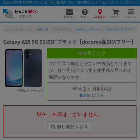
Galaxy A25 5G SC-53F ブラック【docomo版SIMフリー】 【中古Bランク】|中古スマートフォンの【イオ
お問合せ
店舗案内
メニュー
ガイド
カート
イオシス 【ホーム】
商品一覧
スマートフォン
galaxy
docomo
Galaxy A25 5G SC-53F
Galaxy A25 5G SC-53F ブラック【docomo版SIMフリー】
かんたんパソコン検索に切り替える
中古Bランク
特に目立つ傷などがない中古品となります
が、経年劣化に該当する使用感が見られる
フリーワード
商品になります。
除外ワード
当社３ヶ月間保証
※画像はイメージです
人気の検索ワード：
Let's note
詳細はこちら
EliteBook
MacBook
カテゴリー
現在、在庫はございません。
商品ジャンルの絞り込み
「スマートフォン」「タブレット」など
似た商品を探す
シリーズ
商品シリーズ名・ブランド名の絞り込み。