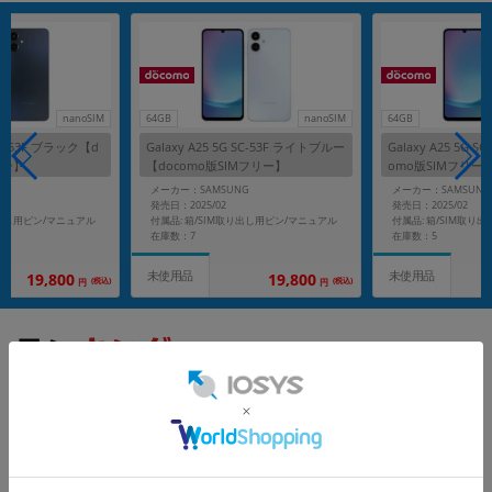
nanoSIM
64GB
nanoSIM
64GB
 SC-53F ブラック【d
Galaxy A25 5G SC-53F ライトブルー
Galaxy A25 5G 
リー】
【docomo版SIMフリー】
omo版SIMフリー
G
メーカー：SAMSUNG
メーカー：SAMSUNG
発売日：2025/02
発売日：2025/02
り出し用ピン/マニュアル
付属品: 箱/SIM取り出し用ピン/マニュアル
付属品: 箱/SIM取り
在庫数：7
在庫数：5
未使用品
未使用品
19,800
19,800
(税込)
(税込)
円
円
もっと見る
Galaxy