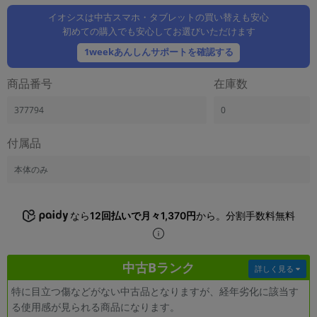
「iPhone」「Xperia」「Galaxy」など
イオシスは中古スマホ・タブレットの買い替えも安心
メーカー
初めての購入でも安心してお選びいただけます
製造、販売メーカーの絞り込み
1weekあんしんサポートを確認する
「Apple」「SONY」「SHARP」など
機能・特徴
商品番号
在庫数
商品の搭載機能による絞り込み
「5G対応」「防水」「ワンセグ」など
377794
0
ドライブ
付属品
ドライブの絞り込み
本体のみ
ランク
商品状態の絞り込み
「新品」「未使用」「中古」など
なら
12回払いで月々1,370円
から。分割手数料無料
CPU
CPUの絞り込み
中古Bランク
OS
詳しく見る
OSの絞り込み
特に目立つ傷などがない中古品となりますが、経年劣化に該当す
る使用感が見られる商品になります。
メモリ