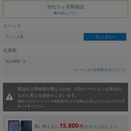
当社３ヶ月間保証
~
詳細はこちら
容量
スペック
~
スペック表
詳しく見る
モニタサイズ
在庫数
~
総在庫数：0
※ページ上の在庫数表示について
価格
円 ～
円
商品の入荷時期が異なるため、OSのバージョンは表示の
ものと異なる場合がございます。
個別にOSのバージョンや製造番号などの情報はお答えできかねますので予
発売日
めご了承ください。
月 から
年
15,800
買い替えなら
がさらにおとくに。
円
月 まで
年