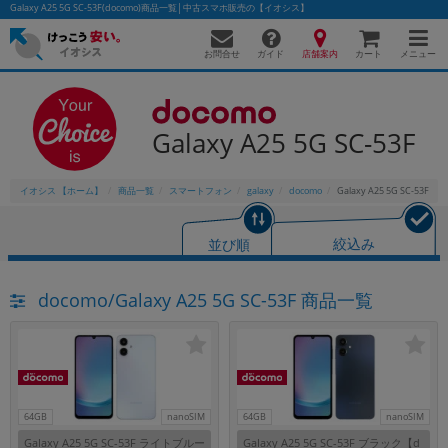
Galaxy A25 5G SC-53F(docomo)商品一覧│中古スマホ販売の【イオシス】
お問合せ
店舗案内
メニュー
ガイド
カート
Galaxy A25 5G SC-53F
かんたんパソコン検索に切り替える
イオシス 【ホーム】
商品一覧
スマートフォン
galaxy
docomo
Galaxy A25 5G SC-53F
フリーワード
並び順
絞込み
除外ワード
docomo/Galaxy A25 5G SC-53F 商品一覧
人気の検索ワード：
Let's note
EliteBook
MacBook
カテゴリー
商品ジャンルの絞り込み
「スマートフォン」「タブレット」など
シリーズ
64GB
nanoSIM
64GB
nanoSIM
商品シリーズ名・ブランド名の絞り込み。
Galaxy A25 5G SC-53F ライトブルー
Galaxy A25 5G SC-53F ブラック【d
「iPhone」「Xperia」「Galaxy」など