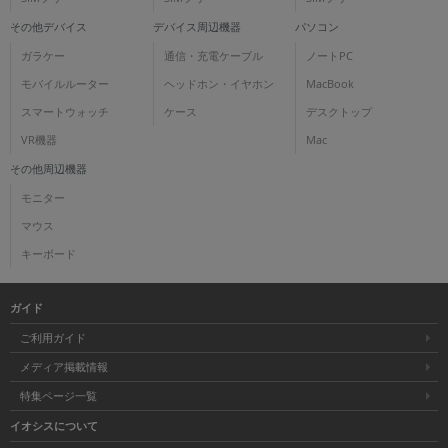
その他デバイス
デバイス周辺機器
パソコン
ガラケー
通信・充電ケーブル
ノートPC
モバイルルーター
ヘッドホン・イヤホン
MacBook
スマートウォッチ
ケース
デスクトップ
VR機器
Mac
その他周辺機器
モニター
マウス
キーボード
ガイド
ご利用ガイド
メディア掲載情報
特集ページ一覧
イオシスについて