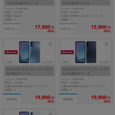
【docomo版SIMフリー】
ocomo版SIMフリー】
メーカー：SAMSUNG
メーカー：SAMSUNG
メーカー
発売日： 2025/02
発売日： 2025/02
製造、販売メーカーの絞り込み
付属品: 本体のみ
付属品: 箱/SIM取り出し用ピン/マニュアル
「Apple」「SONY」「SHARP」など
在庫数：3
在庫数：1
17,800
15,800
円
円
機能・特徴
中古Aランク
中古Aランク
(税込)
(税込)
商品の搭載機能による絞り込み
「5G対応」「防水」「ワンセグ」など
ドライブ
ドライブの絞り込み
ランク
64GB
nanoSIM
64GB
nanoSIM
商品状態の絞り込み
Galaxy A25 5G SC-53F ブルー【doc
Galaxy A25 5G SC-53F ブラック【d
「新品」「未使用」「中古」など
omo版SIMフリー】
ocomo版SIMフリー】
メーカー：SAMSUNG
メーカー：SAMSUNG
CPU
発売日： 2025/02
発売日： 2025/02
付属品: 箱/SIM取り出し用ピン/マニュアル
付属品: 箱/SIM取り出し用ピン/マニュアル
CPUの絞り込み
在庫数：4
在庫数：8
19,800
19,800
OS
円
円
未使用品
未使用品
(税込)
(税込)
OSの絞り込み
メモリ