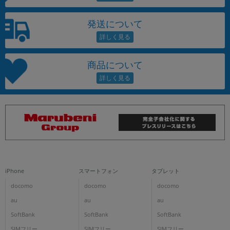
発送について
商品について
iPhone
スマートフォン
タブレット
docomo
docomo
docomo
au
au
au
SoftBank
SoftBank
SoftBank
SIMフリー
SIMフリー
SIMフリー