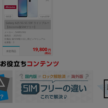
~
容量
64GB
nanoSIM
Galaxy A25 5G SC-53F ライトブルー
~
【docomo版SIMフリー】
メーカー：SAMSUNG
発売日： 2025/02
モニタサイズ
付属品: 箱/SIM取り出し用ピン/マニュアル
在庫数：3
~
19,800
円
未使用品
(税込)
価格
円 ～
円
発売日
月 から
年
月 まで
年