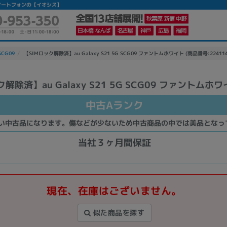
中古スマートフォンの【イオシス】
 SCG09
【SIMロック解除済】au Galaxy S21 5G SCG09 ファントムホワイト (商品番号:224114
解除済】au Galaxy S21 5G SCG09 ファントムホ
かんたんパソコン検索に切り替える
中古Aランク
い中古品になります。傷などが少ないため中古商品の中では美品となっ
カテゴリー
商品ジャンルの絞り込み
当社３ヶ月間保証
ノートPC
デスクPC
モニター
現在、在庫はございません。
似た商品を探す
メーカー