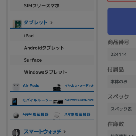
SIMフリースマホ
商品シリーズ名・ブランド名の絞り込み。
Let's note
dynabook
Thinkpad
LAVIE
FMV
macbook
Inspiron
aspire
iPad
商品番号
Androidタブレット
224114
機能・特徴
Surface
商品の搭載機能による絞り込み
付属品
Windowsタブレット
Webカメラ内蔵
本体のみ
スペック
スペック表
ランク
商品状態の絞り込み
在庫数
新品/未使用
Aランク
Bラ
未使用
中古
新品