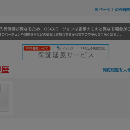
Core i7
Core i5
Core i3
そ
※ページ上の在庫
入荷時期が異なるため、OSのバージョンは表示のものと異なる場合が
メモリ
Sのバージョンや製造番号などの情報はお答えできかねますので予めご了承ください。
~
omeOS
その他
モニタサイズ
閲覧履歴を大
~
発売日
月
年
月
年