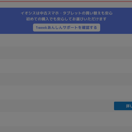
製造、販売メーカーの絞り込み
イオシスは中古スマホ・タブレットの買い替えも安心
Pana
TOSHIBA
Apple
SONY
VAIO
初めての購入でも安心してお選びいただけます
Asus
HP
1weekあんしんサポートを確認する
ドライブ
ドライブの絞り込み
DVD-マルチ
BD-ROM
BD−R
DVDスーパーマルチ
その他
詳
CPU
CPUの絞り込み
Apple M1
Apple M2
ンク
Cランク
Ryzen 9