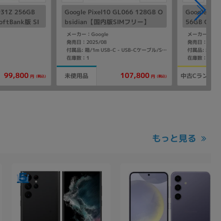
931Z 256GB
Google Pixel10 GL066 128GB O
Google Pix
tBank版 SI
bsidian【国内版SIMフリー】
56GB Obs
ー】
メーカー：Google
メーカー：Goo
発売日：2025/08
発売日：2024/
付属品: 箱/1m USB-C - USB-Cケーブル/SIM取り出しツール/マニュアル
在庫数：1
在庫数：1
107,800
99,800
未使用品
中古Cランク
(税込)
(税込)
円
円
もっと見る