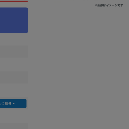
※画像はイメージです
sonic
FUJITSU
Lenovo
DVD-ROM
DVD±RW
しく見る
Ryzen 7
Ryzen 5
Core i9