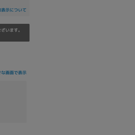
の他
数表示について
ございます。
きな画面で表示
 から
 まで