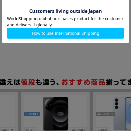
SIMFREE
nanoSIM
512GB
nanoSIM
256GB