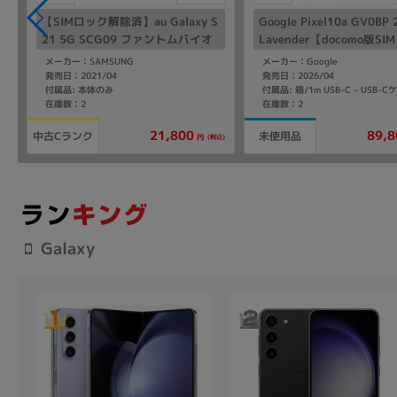
S
【SIMロック解除済】au Galaxy S
Google Pixel10a GV0BP
21 5G SCG09 ファントムバイオ
Lavender【docomo版SI
レット
ー】
メーカー：SAMSUNG
メーカー：Google
発売日：2021/04
発売日：2026/04
付属品: 本体のみ
在庫数：2
在庫数：2
21,800
89,8
中古Cランク
未使用品
込)
(税込)
円
Galaxy