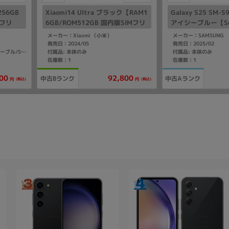
 256GB
Xiaomi14 Ultra ブラック【RAM1
Galaxy S25 SM-S
Mフリ
6GB/ROM512GB 国内版SIMフリ
アイシーブルー【Sof
ー】
Mフリー】
メーカー：Xiaomi （小米）
メーカー：SAMSUNG
発売日：2024/05
発売日：2025/02
付属品: 本体のみ
付属品: 本体のみ
付属品: 箱/1m USB-C - USB-Cケーブル/SIM取り出しツール
在庫数：1
在庫数：1
00
92,800
中古Bランク
中古Aランク
(税込)
(税込)
円
円