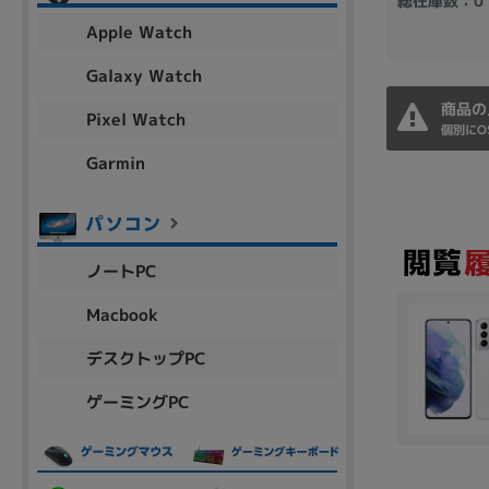
総在庫数：0
アウトレット
Apple Watch
Galaxy Watch
商品の
Pixel Watch
OS
個別にO
OSの絞り込み
Garmin
Chr
Win 11
Win 10
MacOS
Win 7
Win 8
容量
ノートPC
~
Macbook
デスクトップPC
価格
ゲーミングPC
円 ～
円