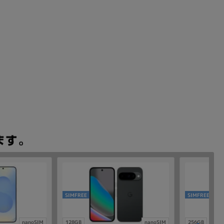
SIMFREE
SIMFREE
nanoSIM
128GB
nanoSIM
256GB