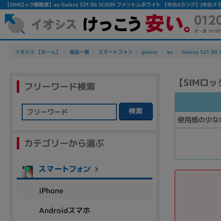
【SIMロック解除済】au Galaxy S21 5G SCG09 ファントムホワイト 【中古Aランク】|
イオシス 【ホーム】
商品一覧
スマートフォン
galaxy
au
Galaxy S21 5G
【SIMロック
フリーワード検索
検索
使用感の少な
フリーワード
カテゴリーから選ぶ
除外ワード
人気の検索ワード：
Let's note
EliteBook
MacBook
iPhone
Androidスマホ
シリーズ