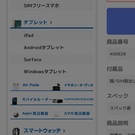
SIMフリースマホ
商品シリーズ名・ブランド名の絞り込み。
Let's note
dynabook
Thinkpad
LAVIE
FMV
macbook
Inspiron
aspire
iPad
商品番号
Androidタブレット
400828
機能・特徴
Surface
商品の搭載機能による絞り込み
付属品
Windowsタブレット
Webカメラ内蔵
箱/SIM取
スペック
スペック表
ランク
商品状態の絞り込み
商品説明
新品/未使用
Aランク
Bラ
未使用
中古
新品