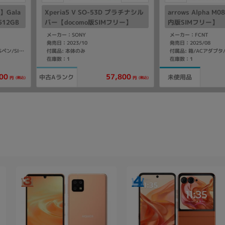
Gala
Xperia5 V SO-53D プラチナシル
arrows Alpha 
 512GB
バー【docomo版SIMフリー】
内版SIMフリー】
IMフリ
メーカー：SONY
メーカー：FCNT
発売日：2023/10
発売日：2025/08
付属品: 本体のみ
付属品: 箱/USBケーブル(CtoC)/Sペン/SIM取り出し用ピン/マニュアル
在庫数：1
在庫数：1
00
57,800
中古Aランク
未使用品
(税込)
(税込)
円
円