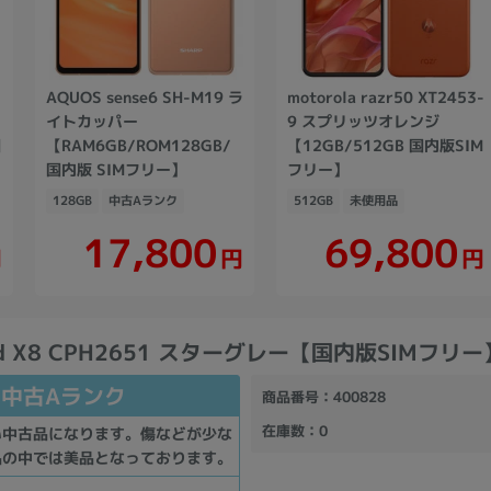
AQUOS sense6 SH-M19 ラ
motorola razr50 XT2453-
イトカッパー
9 スプリッツオレンジ
国
【RAM6GB/ROM128GB/
【12GB/512GB 国内版SIM
国内版 SIMフリー】
フリー】
128GB
中古Aランク
512GB
未使用品
17,800
69,800
円
円
円
ind X8 CPH2651 スターグレー【国内版SIMフリー
中古Aランク
商品番号
：400828
在庫数
：0
い中古品になります。傷などが少な
品の中では美品となっております。