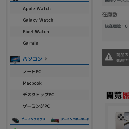
保護ケース欠
アウトレット
Apple Watch
在庫数
Galaxy Watch
総在庫数：0
Pixel Watch
OS
OSの絞り込み
Garmin
Chr
Win 11
Win 10
MacOS
Win 7
Win 8
商品の
個別にO
容量
ノートPC
~
Macbook
デスクトップPC
価格
ゲーミングPC
円 ～
円