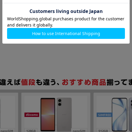
SIMFREE
nanoSIM
128GB
nanoSIM
512GB