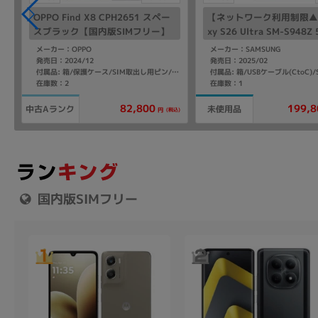
OPPO Find X8 CPH2651 スペー
【ネットワーク利用制限▲】
スブラック【国内版SIMフリー】
xy S26 Ultra SM-S948Z
ホワイト【SoftBank版 S
メーカー：OPPO
メーカー：SAMSUNG
ー】
発売日：2024/12
発売日：2025/02
ケース/SIM取出し用ピン/クイックガイド
付属品: 箱/保護ケース/SIM取出し用ピン/クイックガイド
在庫数：2
在庫数：1
199,8
82,800
中古Aランク
未使用品
込)
(税込)
円
国内版SIMフリー