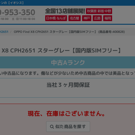
トフォンの【イオシス】
H2651
OPPO Find X8 CPH2651 スターグレー【国内版SIMフリー】 (商品番号:400828)
nd X8 CPH2651 スターグレー【国内版SIMフリー】
かんたんパソコン検索に切り替える
中古Aランク
い中古品になります。傷などが少ないため中古商品の中では美品となっ
カテゴリー
商品ジャンルの絞り込み
当社３ヶ月間保証
ノートPC
デスクPC
モニター
現在、在庫はございません。
似た商品を探す
メーカー