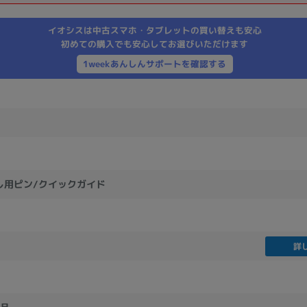
製造、販売メーカーの絞り込み
イオシスは中古スマホ・タブレットの買い替えも安心
Pana
TOSHIBA
Apple
SONY
VAIO
初めての購入でも安心してお選びいただけます
Asus
HP
1weekあんしんサポートを確認する
ドライブ
ドライブの絞り込み
DVD-マルチ
BD-ROM
BD−R
出し用ピン/クイックガイド
DVDスーパーマルチ
その他
詳
CPU
CPUの絞り込み
Apple M1
Apple M2
ンク
Cランク
Ryzen 9