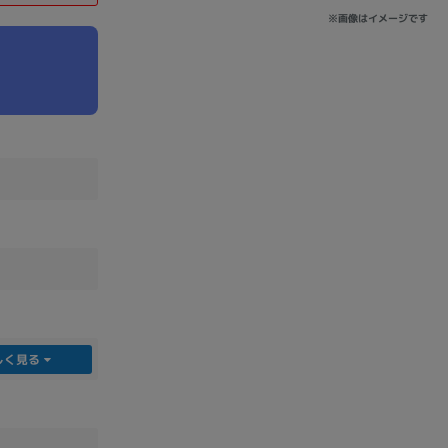
※画像はイメージです
sonic
FUJITSU
Lenovo
DVD-ROM
DVD±RW
しく見る
Ryzen 7
Ryzen 5
Core i9