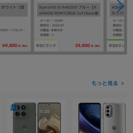
M08 ホワイト【国
Xperia10 VI A402SO ブルー【R
AQUOS se
AM6GB/ROM128GB SoftBank版
カッパー【mi
SIMフリー】
メーカー：SONY
メーカー：SHA
発売日：2024/07
発売日：2020/
付属品: 本体のみ
付属品: 本体
付属品: 箱/ACアダプタ/USBケーブル/クイックスタートガイド
在庫数：1
在庫数：1
69,800
29,800
中古Cランク
中古Bランク
(税込)
(税込)
円
円
もっと見る