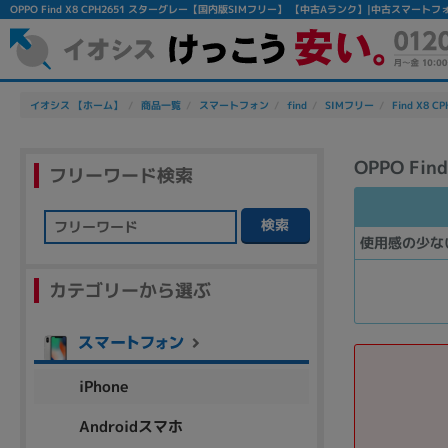
OPPO Find X8 CPH2651 スターグレー【国内版SIMフリー】 【中古Aランク】|中古スマー
イオシス 【ホーム】
商品一覧
スマートフォン
find
SIMフリー
Find X8 CP
OPPO Fi
フリーワード検索
検索
使用感の少な
フリーワード
カテゴリーから選ぶ
除外ワード
人気の検索ワード：
Let's note
EliteBook
MacBook
iPhone
Androidスマホ
シリーズ