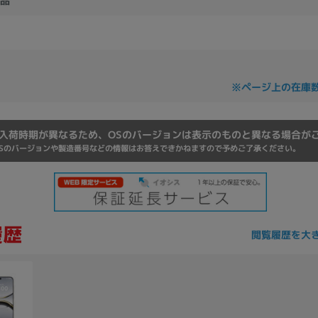
品
Core i7
Core i5
Core i3
そ
メモリ
※ページ上の在庫
~
omeOS
その他
入荷時期が異なるため、OSのバージョンは表示のものと異なる場合が
Sのバージョンや製造番号などの情報はお答えできかねますので予めご了承ください。
モニタサイズ
~
閲覧履歴を大
発売日
月
年
月
年