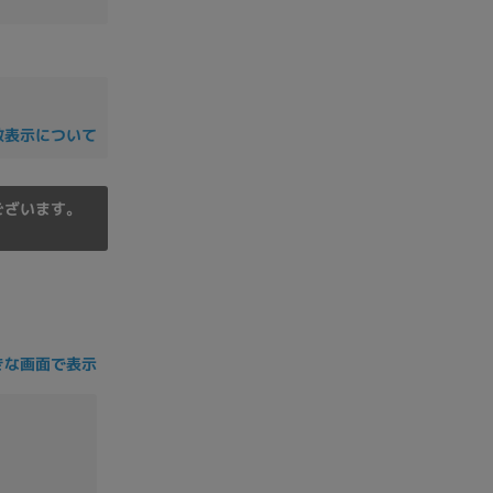
の他
数表示について
ございます。
きな画面で表示
 から
 まで