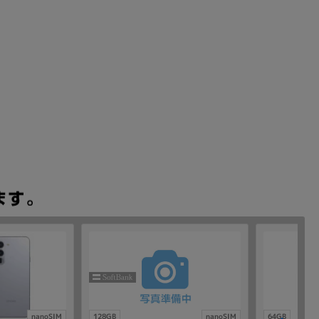
nanoSIM
128GB
nanoSIM
64GB