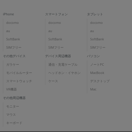
iPhone
スマートフォン
タブレット
docomo
docomo
docomo
au
au
au
SoftBank
SoftBank
SoftBank
SIMフリー
SIMフリー
SIMフリー
その他デバイス
デバイス周辺機器
パソコン
ガラケー
通信・充電ケーブル
ノートPC
モバイルルーター
ヘッドホン・イヤホン
MacBook
スマートウォッチ
ケース
デスクトップ
VR機器
Mac
その他周辺機器
モニター
マウス
キーボード