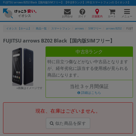
FUJITSU arrows BZ02 Black【国内版SIMフリー】 【中古Bランク】|中古スマートフォンの【イオシス】
お問合せ
店舗案内
メニュー
ガイド
カート
イオシス 【ホーム】
商品一覧
スマートフォン
arrows
SIMフリー
arrows BZ02
FUJIT
FUJITSU arrows BZ02 Black【国内版SIMフリー】
かんたんパソコン検索に切り替える
中古Bランク
特に目立つ傷などがない中古品となります
が、経年劣化に該当する使用感が見られる
フリーワード
商品になります。
除外ワード
当社３ヶ月間保証
※画像はイメージです
人気の検索ワード：
Let's note
詳細はこちら
EliteBook
MacBook
カテゴリー
現在、在庫はございません。
商品ジャンルの絞り込み
「スマートフォン」「タブレット」など
似た商品を探す
シリーズ
商品シリーズ名・ブランド名の絞り込み。