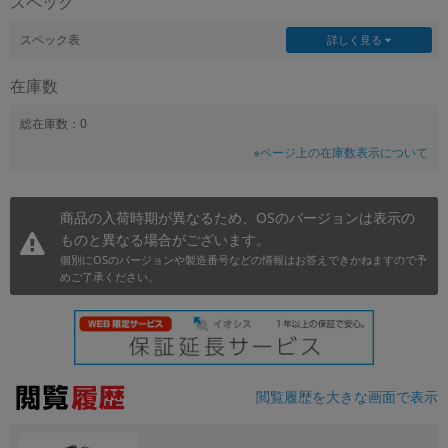
スペック
~
スペック表
詳しく見る
容量
在庫数
~
総在庫数：0
※ページ上の在庫数表示について
モニタサイズ
~
商品の入荷時期が異なるため、OSのバージョンは表示の
ものと異なる場合がございます。
価格
個別にOSのバージョンや製造番号などの情報はお答えできかねますので予
円 ～
円
めご了承ください。
発売日
月 から
年
閲覧履歴を大きな画面で表示
月 まで
年