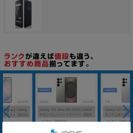
各項目のチェックボックスは「or検索」となります。
ただし機能別のみ「and検索」となります。
SIMFREE
SIMFREE
nanoSIM
256GB
nanoSIM
1TB
制限▲】Galaxy
Galaxy S25 Ultra SM-S938Q 256GB
Galaxy S25 Ultra
56GB ホワイト 【doco
チタニウムジェードグリーン【国内
タニウムホワイト
】
版 SIMフリー】
SIMフリー】
G
メーカー：SAMSUNG
メーカー：SAMSUNG
発売日：2025/02
発売日：2025/02
付属品: 箱/USBケーブル(CtoC)/SIM取り出し用ピン/マニュアル
付属品: 箱/USBケーブル(CtoC)/Sペン/SIM取り出し用ピン/マニュアル