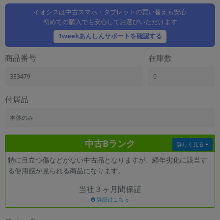
「iPhone」「Xperia」「Galaxy」など
イオシスは中古スマホ・タブレットの買い替えも安心
メーカー
初めての購入でも安心してお選びいただけます
製造、販売メーカーの絞り込み
1weekあんしんサポートを確認する
「Apple」「SONY」「SHARP」など
機能・特徴
商品番号
在庫数
商品の搭載機能による絞り込み
「5G対応」「防水」「ワンセグ」など
333479
0
ドライブ
付属品
ドライブの絞り込み
本体のみ
ランク
商品状態の絞り込み
「新品」「未使用」「中古」など
中古Bランク
詳しく見る
CPU
特に目立つ傷などがない中古品となりますが、経年劣化に該当す
CPUの絞り込み
る使用感が見られる商品になります。
OS
当社３ヶ月間保証
OSの絞り込み
詳細はこちら
メモリ