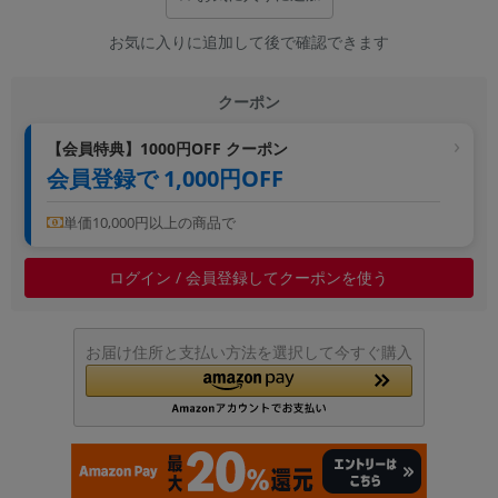
~
お気に入りに追加して後で確認できます
容量
クーポン
~
【会員特典】1000円OFF クーポン
会員登録で 1,000円OFF
モニタサイズ
~
単価10,000円以上の商品で
価格
ログイン / 会員登録してクーポンを使う
円 ～
円
お届け住所と支払い方法を選択して今すぐ購入
発売日
月 から
年
月 まで
年