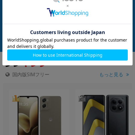
 M08 ホワイト【国内
arrows Alpha M08 ブラック【国内
arrows Alpha 
版SIMフリー】
版SIMフリー】
メーカー：FCNT
メーカー：FCNT
発売日：2025/08
発売日：2025/08
付属品: 箱/ACアダプタ/USBケーブル/クイックスタートガイド
付属品: 箱/ACアダプタ/USBケーブル/クイックスタートガイド
在庫数：5
在庫数：3
中古Aランク
未使用品
64,800
64,800
(税込)
(税込)
円
円
国内版SIMフリー
もっと見る