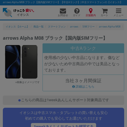
arrows Alpha M08 ブラック【国内版SIMフリー】 【中古Aランク】|中古スマートフォンの【イオシス】
お問合せ
店舗案内
メニュー
ガイド
カート
イオシス 【ホーム】
商品一覧
スマートフォン
arrows
SIMフリー
arrows Alpha M08
a
arrows Alpha M08 ブラック【国内版SIMフリー】
かんたんパソコン検索に切り替える
中古Aランク
使用感の少ない中古品になります。傷など
が少ないため中古商品の中では美品となっ
フリーワード
ております。
除外ワード
当社３ヶ月間保証
※画像はイメージです
人気の検索ワード：
Let's note
詳細はこちら
EliteBook
MacBook
カテゴリー
こちらの商品は1weekあんしんサポート対象商品です
商品ジャンルの絞り込み
「スマートフォン」「タブレット」など
イオシスは中古スマホ・タブレットの買い替えも安心
シリーズ
初めての購入でも安心してお選びいただけます
商品シリーズ名・ブランド名の絞り込み。
1weekあんしんサポートを確認する