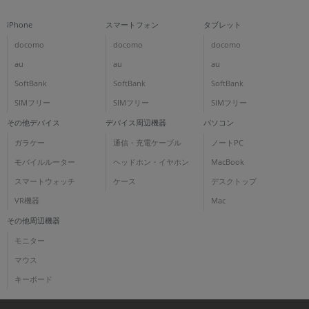
iPhone
スマートフォン
タブレット
docomo
docomo
docomo
au
au
au
SoftBank
SoftBank
SoftBank
SIMフリー
SIMフリー
SIMフリー
その他デバイス
デバイス周辺機器
パソコン
ガラケー
通信・充電ケーブル
ノートPC
モバイルルーター
ヘッドホン・イヤホン
MacBook
スマートウォッチ
ケース
デスクトップ
VR機器
Mac
その他周辺機器
モニター
マウス
キーボード