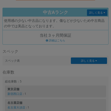
各項目のチェックボックスは「or検索」となります。
中古Aランク
ただし機能別のみ「and検索」となります。
詳しく見る
使用感の少ない中古品になります。傷などが少ないため中古商品
の中では美品となっております。
当社３ヶ月間保証
詳細はこちら
スペック
スペック表
詳しく見る
在庫数
総在庫数：5
東京店舗
新宿西口店
: 1
名古屋店舗
名古屋大須店
: 1