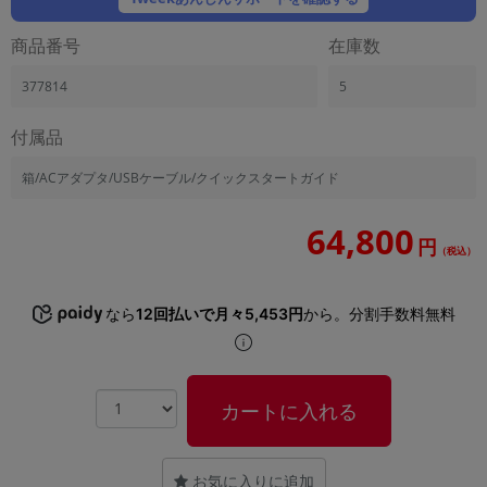
「iPhone」「Xperia」「Galaxy」など
商品番号
在庫数
メーカー
製造、販売メーカーの絞り込み
「Apple」「SONY」「SHARP」など
377814
5
機能・特徴
付属品
商品の搭載機能による絞り込み
「5G対応」「防水」「ワンセグ」など
箱/ACアダプタ/USBケーブル/クイックスタートガイド
ドライブ
ドライブの絞り込み
64,800
円
（税込）
ランク
商品状態の絞り込み
「新品」「未使用」「中古」など
なら
12回払いで月々5,453円
から。分割手数料無料
CPU
CPUの絞り込み
カートに入れる
OS
OSの絞り込み
メモリ
お気に入りに追加