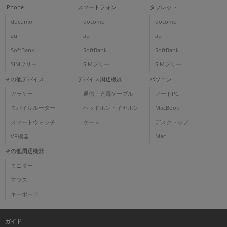
iPhone
スマートフォン
タブレット
docomo
docomo
docomo
au
au
au
SoftBank
SoftBank
SoftBank
SIMフリー
SIMフリー
SIMフリー
その他デバイス
デバイス周辺機器
パソコン
ガラケー
通信・充電ケーブル
ノートPC
モバイルルーター
ヘッドホン・イヤホン
MacBook
スマートウォッチ
ケース
デスクトップ
VR機器
Mac
その他周辺機器
モニター
マウス
キーボード
ガイド