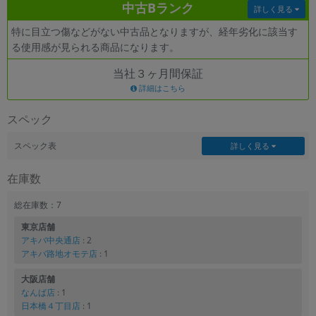
中古Bランク
詳しく見る
各項目のチェックボックスは「or検索」となります。
特に目立つ傷などがない中古品となりますが、経年劣化に該当す
ただし機能別のみ「and検索」となります。
る使用感が見られる商品になります。
当社３ヶ月間保証
詳細はこちら
スペック
スペック表
詳しく見る
在庫数
総在庫数：7
東京店舗
アキバ中央通店
: 2
アキバ路地オモテ店
: 1
大阪店舗
なんば店
: 1
日本橋４丁目店
: 1