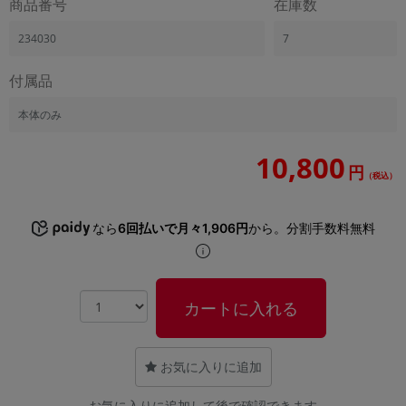
商品番号
在庫数
「iPhone」「Xperia」「Galaxy」など
メーカー
234030
7
製造、販売メーカーの絞り込み
「Apple」「SONY」「SHARP」など
付属品
機能・特徴
本体のみ
商品の搭載機能による絞り込み
「5G対応」「防水」「ワンセグ」など
10,800
円
ドライブ
（税込）
ドライブの絞り込み
ランク
なら
6回払いで月々1,906円
から。分割手数料無料
商品状態の絞り込み
「新品」「未使用」「中古」など
CPU
カートに入れる
CPUの絞り込み
OS
OSの絞り込み
お気に入りに追加
メモリ
お気に入りに追加して後で確認できます