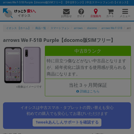
arrows We F-51B Purple【docomo版SIMフリー】 【中古Bランク】|中古スマートフォンの【イオシス】
お問合せ
店舗案内
メニュー
ガイド
カート
イオシス 【ホーム】
商品一覧
スマートフォン
arrows
docomo
arrows We F-51B
arro
arrows We F-51B Purple【docomo版SIMフリー】
かんたんパソコン検索に切り替える
中古Bランク
特に目立つ傷などがない中古品となります
が、経年劣化に該当する使用感が見られる
フリーワード
商品になります。
除外ワード
当社３ヶ月間保証
※画像はイメージです
人気の検索ワード：
Let's note
詳細はこちら
EliteBook
MacBook
カテゴリー
イオシスは中古スマホ・タブレットの買い替えも安心
商品ジャンルの絞り込み
「スマートフォン」「タブレット」など
初めての購入でも安心してお選びいただけます
1weekあんしんサポートを確認する
シリーズ
商品シリーズ名・ブランド名の絞り込み。