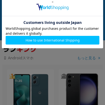
1B Navy【docomo版
arrows We F-51B Navy【docomo版
arrows We F-51B
SIMフリー】
版SIMフリー】
メーカー：FCNT
メーカー：FCNT
発売日：2021/10
発売日：2021/10
付属品: 本体のみ
付属品: 本体のみ
在庫数：37
在庫数：12
中古Bランク
中古Bランク
8,980
10,800
(税込)
(税込)
円
円
Androidスマホ
もっと見る