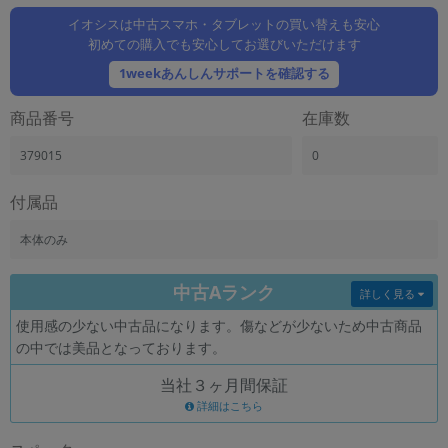
「iPhone」「Xperia」「Galaxy」など
イオシスは中古スマホ・タブレットの買い替えも安心
メーカー
初めての購入でも安心してお選びいただけます
製造、販売メーカーの絞り込み
1weekあんしんサポートを確認する
「Apple」「SONY」「SHARP」など
機能・特徴
商品番号
在庫数
商品の搭載機能による絞り込み
「5G対応」「防水」「ワンセグ」など
379015
0
ドライブ
付属品
ドライブの絞り込み
本体のみ
ランク
商品状態の絞り込み
「新品」「未使用」「中古」など
中古Aランク
詳しく見る
CPU
使用感の少ない中古品になります。傷などが少ないため中古商品
CPUの絞り込み
の中では美品となっております。
OS
当社３ヶ月間保証
OSの絞り込み
詳細はこちら
メモリ