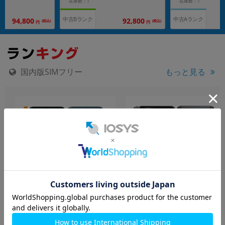
在庫数：1
在庫数：1
中古Bランク
中古Aランク
94,800
92,800
(税込)
(税込)
円
円
国内版SIMフリー
もっと見る
motorola moto g06
Xiaomi POCO M8 5G ブラ
XT2535-6 タペストリーブル
ック
ー 【RAM4GB/ROM128GB/
【RAM8GB/ROM256GB 国