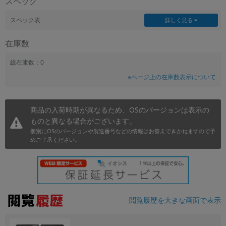
スペック
~
スペック表
詳しく見る
容量
在庫数
~
総在庫数：0
※ページ上の在庫数表示について
モニタサイズ
~
商品の入荷時期が異なるため、OSのバージョンは表示の
ものと異なる場合がございます。
価格
個別にOSのバージョンや製造番号などの情報はお答えできかねますので予
円 ～
円
めご了承ください。
発売日
月 から
年
閲覧履歴を大きな画面で表示
月 まで
年