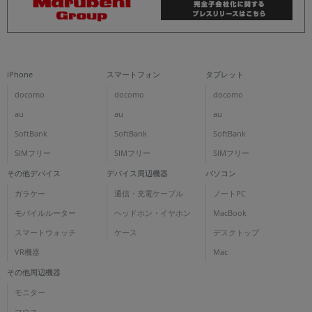
iPhone
スマートフォン
タブレット
docomo
docomo
docomo
au
au
au
SoftBank
SoftBank
SoftBank
SIMフリー
SIMフリー
SIMフリー
その他デバイス
デバイス周辺機器
パソコン
ガラケー
通信・充電ケーブル
ノートPC
モバイルルーター
ヘッドホン・イヤホン
MacBook
スマートウォッチ
ケース
デスクトップ
VR機器
Mac
その他周辺機器
モニター
マウス