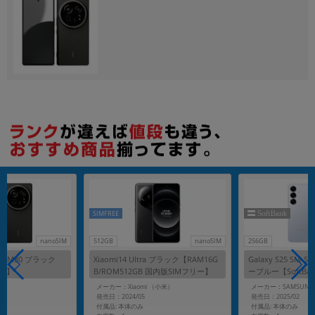
各項目のチェックボックスは「or検索」となります。
ただし機能別のみ「and検索」となります。
SIMFREE
nanoSIM
512GB
nanoSIM
256GB
 SH-M30 ブラック
Xiaomi14 Ultra ブラック【RAM16G
Galaxy S25 SM-S
リー】
B/ROM512GB 国内版SIMフリー】
ーブルー【SoftBa
メーカー：Xiaomi （小米）
メーカー：SAMSUNG
発売日：2024/05
発売日：2025/02
付属品: 本体のみ
付属品: 本体のみ