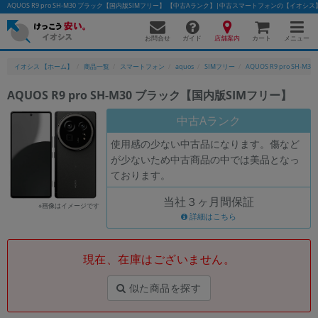
AQUOS R9 pro SH-M30 ブラック【国内版SIMフリー】 【中古Aランク】|中古スマートフォンの【イオシス
お問合せ
店舗案内
メニュー
ガイド
カート
イオシス 【ホーム】
商品一覧
スマートフォン
aquos
SIMフリー
AQUOS R9 pro SH-M30
AQUOS R9 pro SH-M30 ブラック【国内版SIMフリー】
かんたんパソコン検索に切り替える
中古Aランク
使用感の少ない中古品になります。傷など
が少ないため中古商品の中では美品となっ
フリーワード
ております。
除外ワード
当社３ヶ月間保証
※画像はイメージです
人気の検索ワード：
Let's note
詳細はこちら
EliteBook
MacBook
カテゴリー
現在、在庫はございません。
商品ジャンルの絞り込み
「スマートフォン」「タブレット」など
似た商品を探す
シリーズ
商品シリーズ名・ブランド名の絞り込み。