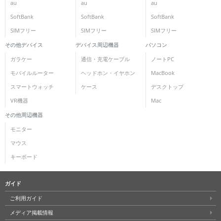
au
au
au
SoftBank
SoftBank
SoftBank
SIMフリー
SIMフリー
SIMフリー
その他デバイス
デバイス周辺機器
パソコン
ガラケー
通信・充電ケーブル
ノートPC
モバイルルーター
ヘッドホン・イヤホン
MacBook
スマートウォッチ
ケース
デスクトップ
VR機器
Mac
その他周辺機器
モニター
マウス
キーボード
ガイド
ご利用ガイド
メディア掲載情報