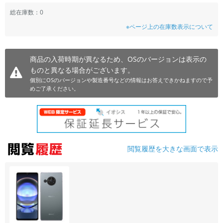
~
総在庫数：0
※ページ上の在庫数表示について
容量
~
商品の入荷時期が異なるため、OSのバージョンは表示の
ものと異なる場合がございます。
モニタサイズ
個別にOSのバージョンや製造番号などの情報はお答えできかねますので予
めご了承ください。
~
価格
円 ～
円
閲覧履歴を大きな画面で表示
発売日
月 から
年
月 まで
年