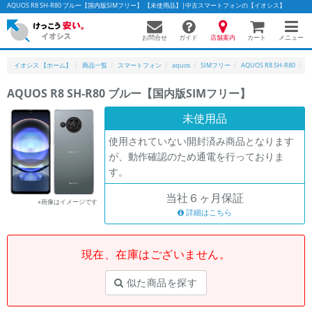
AQUOS R8 SH-R80 ブルー【国内版SIMフリー】 【未使用品】|中古スマートフォンの【イオシス】
お問合せ
店舗案内
メニュー
ガイド
カート
イオシス 【ホーム】
商品一覧
スマートフォン
aquos
SIMフリー
AQUOS R8 SH-R80
A
AQUOS R8 SH-R80 ブルー【国内版SIMフリー】
かんたんパソコン検索に切り替える
未使用品
使用されていない開封済み商品となります
が、動作確認のため通電を行っておりま
フリーワード
す。
除外ワード
当社６ヶ月保証
※画像はイメージです
人気の検索ワード：
Let's note
詳細はこちら
EliteBook
MacBook
カテゴリー
現在、在庫はございません。
商品ジャンルの絞り込み
「スマートフォン」「タブレット」など
似た商品を探す
シリーズ
商品シリーズ名・ブランド名の絞り込み。