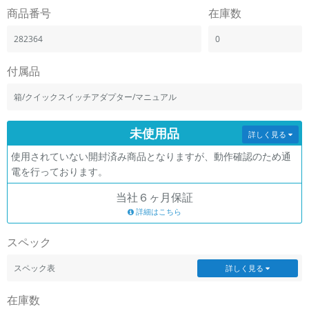
「iPhone」「Xperia」「Galaxy」など
商品番号
在庫数
メーカー
282364
0
製造、販売メーカーの絞り込み
「Apple」「SONY」「SHARP」など
付属品
機能・特徴
商品の搭載機能による絞り込み
箱/クイックスイッチアダプター/マニュアル
「5G対応」「防水」「ワンセグ」など
ドライブ
未使用品
詳しく見る
ドライブの絞り込み
使用されていない開封済み商品となりますが、動作確認のため通
ランク
電を行っております。
商品状態の絞り込み
「新品」「未使用」「中古」など
当社６ヶ月保証
詳細はこちら
CPU
CPUの絞り込み
スペック
OS
スペック表
詳しく見る
OSの絞り込み
在庫数
メモリ