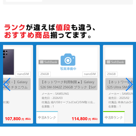
各項目のチェックボックスは「or検索」となります。
ただし機能別のみ「and検索」となります。
nanoSIM
256GB
nanoSIM
256GB
制限－】Galaxy
【ネットワーク利用制限▲】Galaxy
【ネットワーク利用制
52E 256GB チタニウム
S26 SM-S942Z 256GB ブラック【Sof
S25 Ultra SM-S9
como版 SIMフリ
tBank版 SIMフリー】
ムシルバーブルー【So
G
メーカー：SAMSUNG
メーカー：SAMSUNG
フリー】
発売日：2026/03
発売日：2025/02
ペン付属)
付属品: 本体のみ(Sペ
付属品: 箱/USBケーブル(CtoC)/SIM取り出し用ピン/クイックスタートガイド
在庫数：1
在庫数：1
中古Aランク
中古Bランク
107,800
114,800
(税込)
(税込)
円
円