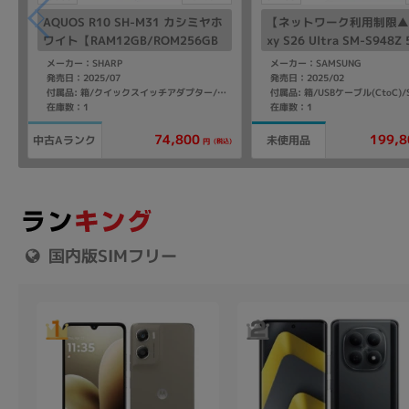
AQUOS R10 SH-M31 カシミヤホ
【ネットワーク利用制限▲】
ワイト【RAM12GB/ROM256GB
xy S26 Ultra SM-S948Z
国内版SIMフリー】
ホワイト【SoftBank版 S
メーカー：SHARP
メーカー：SAMSUNG
ー】
発売日：2025/07
発売日：2025/02
付属品: 箱/クイックスイッチアダプター/クイックスタート
在庫数：1
在庫数：1
199,8
74,800
中古Aランク
未使用品
(税込)
円
国内版SIMフリー