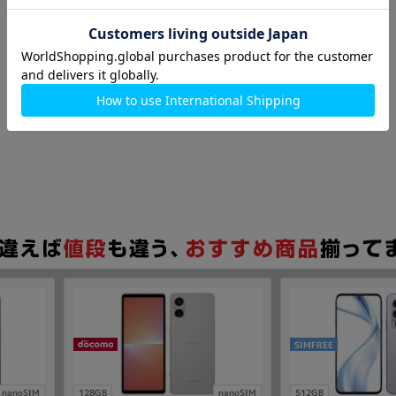
SIMFREE
nanoSIM
128GB
nanoSIM
512GB