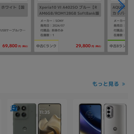
M08 ホワイト【国
Xperia10 VI A402SO ブルー【R
AQUOS se
AM6GB/ROM128GB SoftBank版
カッパー【mi
SIMフリー】
メーカー：SONY
メーカー：SHA
発売日：2024/07
発売日：2020/
付属品: 本体のみ
付属品: 本体
付属品: 箱/ACアダプタ/USBケーブル/クイックスタートガイド
在庫数：1
在庫数：1
69,800
29,800
中古Cランク
中古Bランク
(税込)
(税込)
円
円
もっと見る