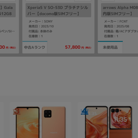
Gala
Xperia5 V SO-53D プラチナシル
arrows Alpha 
 512GB
バー【docomo版SIMフリー】
内版SIMフリー】
IMフリ
メーカー：SONY
メーカー：FCNT
発売日：2023/10
発売日：2025/08
付属品: 本体のみ
付属品: 箱/USBケーブル(CtoC)/Sペン/SIM取り出し用ピン/マニュアル
在庫数：1
在庫数：1
00
57,800
中古Aランク
未使用品
(税込)
(税込)
円
円