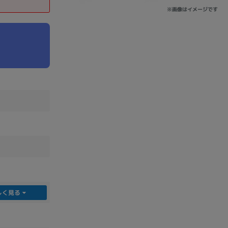
※画像はイメージです
sonic
FUJITSU
Lenovo
DVD-ROM
DVD±RW
しく見る
Ryzen 7
Ryzen 5
Core i9