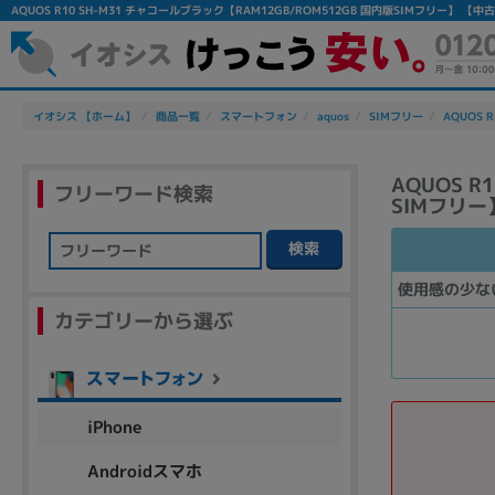
AQUOS R10 SH-M31 チャコールブラック【RAM12GB/ROM512GB 国内版SIMフリー
イオシス 【ホーム】
商品一覧
スマートフォン
aquos
SIMフリー
AQUOS R
AQUOS R
フリーワード検索
SIMフリー
検索
フリーワード
使用感の少な
カテゴリーから選ぶ
除外ワード
人気の検索ワード：
Let's note
EliteBook
MacBook
iPhone
Androidスマホ
シリーズ