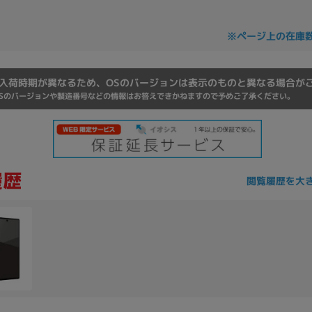
Core i7
Core i5
Core i3
そ
※ページ上の在庫
メモリ
入荷時期が異なるため、OSのバージョンは表示のものと異なる場合が
Sのバージョンや製造番号などの情報はお答えできかねますので予めご了承ください。
~
omeOS
その他
モニタサイズ
~
閲覧履歴を大
発売日
月
年
月
年