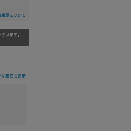
の他
数表示について
ございます。
きな画面で表示
 から
 まで