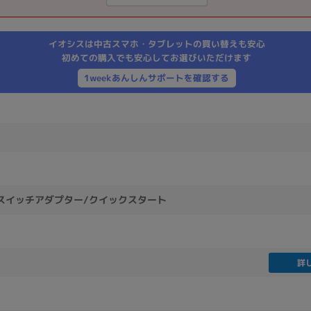
製造、販売メーカーの絞り込み
Pana
TOSHIBA
Apple
SONY
VAIO
イオシスは中古スマホ・タブレットの買い替えも安心
Asus
HP
初めての購入でも安心してお選びいただけます
1weekあんしんサポートを確認する
ドライブ
ドライブの絞り込み
DVD-マルチ
BD-ROM
BD−R
DVDスーパーマルチ
その他
スイッチアダプター/クイックスタート
CPU
詳
CPUの絞り込み
Apple M1
Apple M2
ンク
Cランク
Ryzen 9