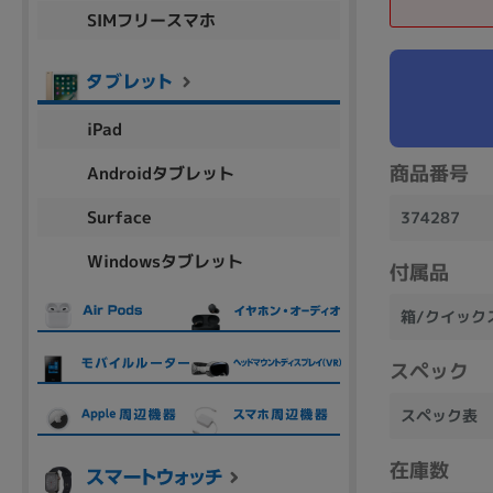
SIMフリースマホ
商品シリーズ名・ブランド名の絞り込み。
Let's note
dynabook
Thinkpad
LAVIE
FMV
macbook
Inspiron
aspire
iPad
商品番号
Androidタブレット
機能・特徴
Surface
374287
商品の搭載機能による絞り込み
Windowsタブレット
Webカメラ内蔵
付属品
箱/クイック
スペック
ランク
スペック表
商品状態の絞り込み
在庫数
新品/未使用
Aランク
Bラ
未使用
中古
新品