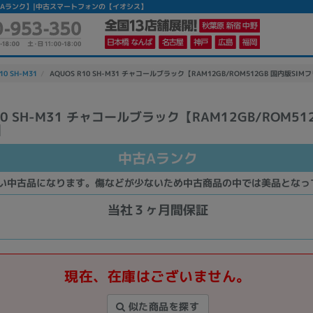
】 【中古Aランク】|中古スマートフォンの【イオシス】
10 SH-M31
AQUOS R10 SH-M31 チャコールブラック【RAM12GB/ROM512GB 国内版SIMフ
10 SH-M31 チャコールブラック【RAM12GB/ROM51
】
かんたんパソコン検索に切り替える
中古Aランク
カテゴリー
い中古品になります。傷などが少ないため中古商品の中では美品となっ
商品ジャンルの絞り込み
当社３ヶ月間保証
ノートPC
デスクPC
モニター
現在、在庫はございません。
似た商品を探す
メーカー