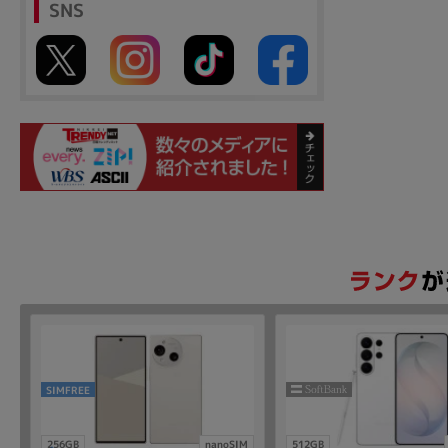
SNS
SIMFREE
256GB
nanoSIM
512GB