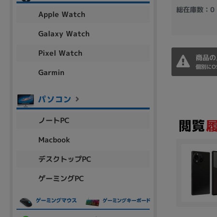
アウトレット
総在庫数：0
Apple Watch
Galaxy Watch
Pixel Watch
OS
商品の
個別にO
OSの絞り込み
Garmin
Chr
Win 11
Win 10
MacOS
Win 7
Win 8
容量
ノートPC
~
Macbook
デスクトップPC
価格
ゲーミングPC
円 ～
円