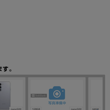
nanoSIM
128GB
nanoSIM
64GB