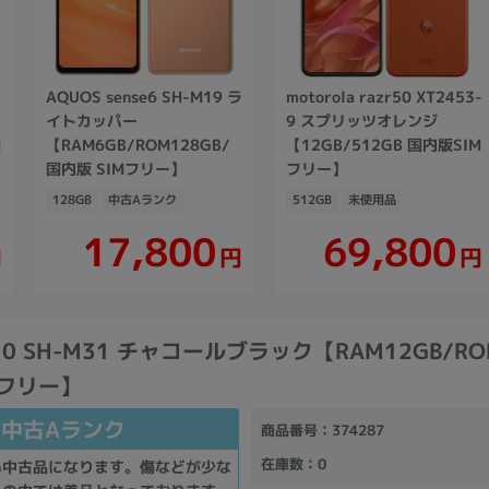
AQUOS sense6 SH-M19 ラ
motorola razr50 XT2453-
イトカッパー
9 スプリッツオレンジ
国
【RAM6GB/ROM128GB/
【12GB/512GB 国内版SIM
国内版 SIMフリー】
フリー】
128GB
中古Aランク
512GB
未使用品
17,800
69,800
円
円
円
R10 SH-M31 チャコールブラック【RAM12GB/RO
Mフリー】
中古Aランク
商品番号
：374287
在庫数
：0
い中古品になります。傷などが少な