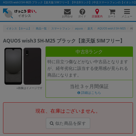
AQUOS wish3 SH-M25 ブラック【楽天版 SIMフリー】 【中古Bランク】|中古スマートフォンの【イオシス
お問合せ
店舗案内
メニュー
ガイド
カート
イオシス 【ホーム】
商品一覧
スマートフォン
aquos
楽天
AQUOS wish3 SH-M25
AQU
AQUOS wish3 SH-M25 ブラック【楽天版 SIMフリー】
かんたんパソコン検索に切り替える
中古Bランク
特に目立つ傷などがない中古品となります
が、経年劣化に該当する使用感が見られる
フリーワード
商品になります。
除外ワード
当社３ヶ月間保証
※画像はイメージです
人気の検索ワード：
Let's note
詳細はこちら
EliteBook
MacBook
カテゴリー
現在、在庫はございません。
商品ジャンルの絞り込み
「スマートフォン」「タブレット」など
似た商品を探す
シリーズ
商品シリーズ名・ブランド名の絞り込み。