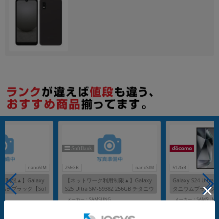
各項目のチェックボックスは「or検索」となります。
ただし機能別のみ「and検索」となります。
nanoSIM
256GB
nanoSIM
512GB
制限▲】Galaxy
【ネットワーク利用制限▲】Galaxy
Galaxy S24 Ultra 
 256GB ブラック【Sof
S25 Ultra SM-S938Z 256GB チタニウ
タニウムブラック【d
リー】
ムシルバーブルー【SoftBank版 SIM
フリー】
G
メーカー：SAMSUNG
メーカー：SAMSUNG
フリー】
発売日：2025/02
発売日：2024/04
付属品: 本体のみ(Sペン付属)
付属品: 箱/USBケーブル(CtoC)/SIM取り出し用ピン/クイックスタートガイド