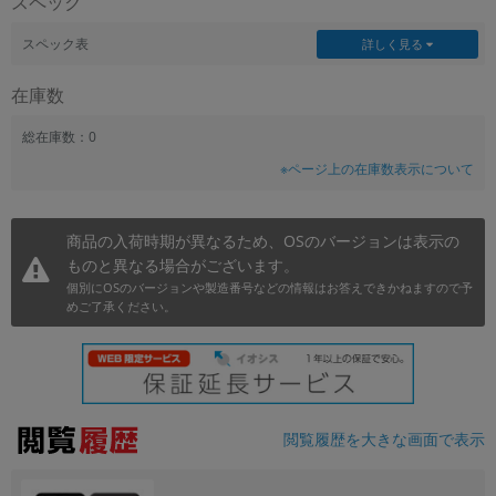
スペック
~
スペック表
詳しく見る
容量
在庫数
~
総在庫数：0
※ページ上の在庫数表示について
モニタサイズ
~
商品の入荷時期が異なるため、OSのバージョンは表示の
ものと異なる場合がございます。
価格
個別にOSのバージョンや製造番号などの情報はお答えできかねますので予
円 ～
円
めご了承ください。
発売日
月 から
年
閲覧履歴を大きな画面で表示
月 まで
年