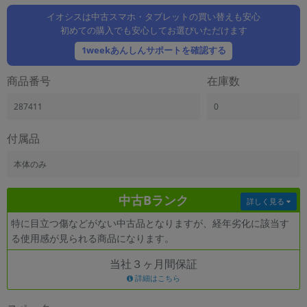
「iPhone」「Xperia」「Galaxy」など
イオシスは中古スマホ・タブレットの買い替えも安心
メーカー
初めての購入でも安心してお選びいただけます
製造、販売メーカーの絞り込み
1weekあんしんサポートを確認する
「Apple」「SONY」「SHARP」など
機能・特徴
商品番号
在庫数
商品の搭載機能による絞り込み
「5G対応」「防水」「ワンセグ」など
287411
0
ドライブ
付属品
ドライブの絞り込み
本体のみ
ランク
商品状態の絞り込み
「新品」「未使用」「中古」など
中古Bランク
詳しく見る
CPU
特に目立つ傷などがない中古品となりますが、経年劣化に該当す
CPUの絞り込み
る使用感が見られる商品になります。
OS
当社３ヶ月間保証
OSの絞り込み
詳細はこちら
メモリ