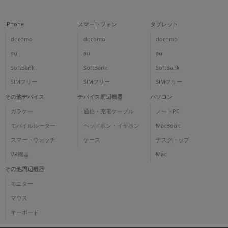
iPhone
スマートフォン
タブレット
docomo
docomo
docomo
au
au
au
SoftBank
SoftBank
SoftBank
SIMフリー
SIMフリー
SIMフリー
その他デバイス
デバイス周辺機器
パソコン
ガラケー
通信・充電ケーブル
ノートPC
モバイルルーター
ヘッドホン・イヤホン
MacBook
スマートウォッチ
ケース
デスクトップ
VR機器
Mac
その他周辺機器
モニター
マウス
キーボード