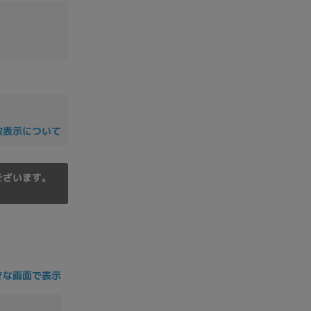
の他
数表示について
ございます。
 から
きな画面で表示
 まで