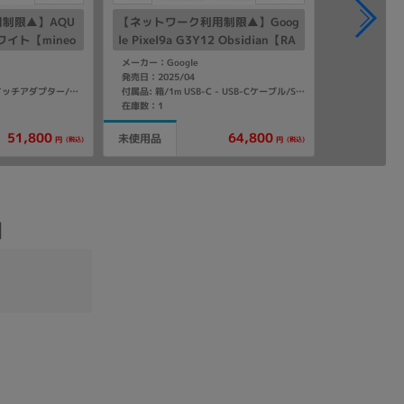
制限▲】AQU
【ネットワーク利用制限▲】Goog
ホワイト【mineo
le Pixel9a G3Y12 Obsidian【RA
M8GB/ROM128GB au版SIMフリ
メーカー：Google
ー】
発売日：2025/04
付属品: 箱/クイックスイッチアダプター/マニュアル
付属品: 箱/1m USB-C - USB-Cケーブル/SIM取り出しツール/マニュアル
在庫数：1
51,800
64,800
未使用品
(税込)
(税込)
円
円
】