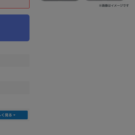
※画像はイメージです
sonic
FUJITSU
Lenovo
DVD-ROM
DVD±RW
しく見る
Ryzen 7
Ryzen 5
Core i9