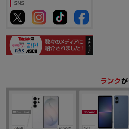
SNS
256GB
nanoSIM
128GB