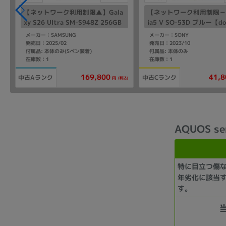
【ネットワーク利用制限▲】Gala
【ネットワーク利用制限－】
xy S26 Ultra SM-S948Z 256GB
ia5 V SO-53D ブルー【d
ホワイト【SoftBank版 SIMフリ
SIMフリー】
メーカー：SAMSUNG
メーカー：SONY
ー】
発売日：2025/02
発売日：2023/10
付属品: 本体のみ(Sペン装着)
付属品: 本体のみ
在庫数：1
在庫数：1
169,800
41,8
中古Aランク
中古Cランク
(税込)
円
AQUOS s
特に目立つ傷
年劣化に該当
す。