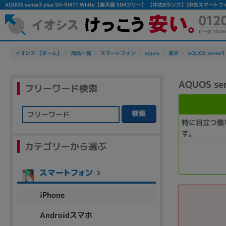
AQUOS sense3 plus SH-RM11 White【楽天版 SIMフリー】 【中古Bランク】|中古スマ
イオシス 【ホーム】
商品一覧
スマートフォン
aquos
楽天
AQUOS sense3 
AQUOS se
フリーワード検索
検索
特に目立つ傷
フリーワード
す。
カテゴリーから選ぶ
除外ワード
人気の検索ワード：
Let's note
EliteBook
MacBook
iPhone
Androidスマホ
シリーズ