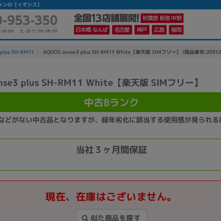
ートフォンの【イオシス】
plus SH-RM11
AQUOS sense3 plus SH-RM11 White【楽天版 SIMフリー】 (商品番号:20312
nse3 plus SH-RM11 White【楽天版 SIMフリー】
かんたんパソコン検索に切り替える
中古Bランク
などがない中古品となりますが、経年劣化に該当する使用感が見られる
カテゴリー
商品ジャンルの絞り込み
当社３ヶ月間保証
ノートPC
デスクPC
モニター
現在、在庫はございません。
メーカー
似た商品を探す