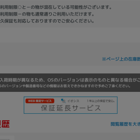
Core i7
Core i5
Core i3
そ
利用制限○と－の物が混在している可能性がございます。
利用制限－の物も通常通りご利用いただけます。
久保証も対応しておりますのでご安心ください。
メモリ
~
omeOS
その他
※ページ上の在庫
モニタサイズ
入荷時期が異なるため、OSのバージョンは表示のものと異なる場合が
~
Sのバージョンや製造番号などの情報はお答えできかねますので予めご了承ください。
発売日
月
年
閲覧履歴を大
月
年