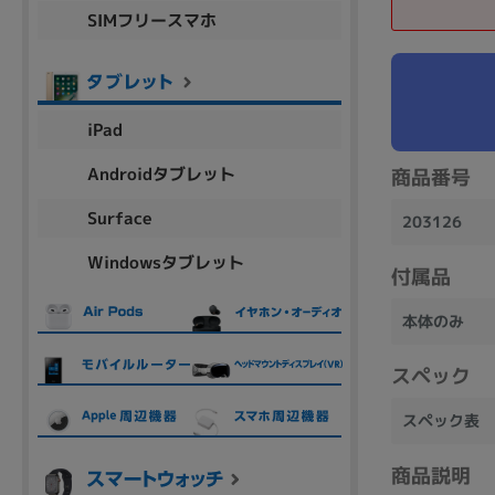
SIMフリースマホ
商品シリーズ名・ブランド名の絞り込み。
Let's note
dynabook
Thinkpad
LAVIE
FMV
macbook
Inspiron
aspire
iPad
Androidタブレット
商品番号
機能・特徴
Surface
203126
商品の搭載機能による絞り込み
Windowsタブレット
Webカメラ内蔵
付属品
本体のみ
スペック
ランク
スペック表
商品状態の絞り込み
商品説明
新品/未使用
Aランク
Bラ
未使用
中古
新品