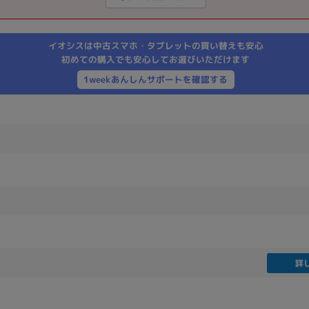
製造、販売メーカーの絞り込み
Pana
TOSHIBA
Apple
SONY
VAIO
イオシスは中古スマホ・タブレットの買い替えも安心
Asus
HP
初めての購入でも安心してお選びいただけます
1weekあんしんサポートを確認する
ドライブ
ドライブの絞り込み
DVD-マルチ
BD-ROM
BD−R
DVDスーパーマルチ
その他
CPU
詳
CPUの絞り込み
Apple M1
Apple M2
ンク
Cランク
Ryzen 9