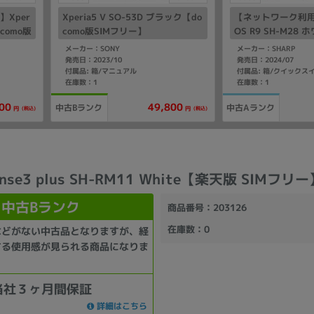
Xper
Xperia5 V SO-53D ブラック【do
【ネットワーク利用
ocomo版
como版SIMフリー】
OS R9 SH-M28 
版SIMフリー】
メーカー：SONY
メーカー：SHARP
発売日：2023/10
発売日：2024/07
付属品: 箱/マニュアル
在庫数：1
在庫数：1
00
49,800
中古Bランク
中古Aランク
(税込)
(税込)
円
円
ense3 plus SH-RM11 White【楽天版 SIMフリー
中古Bランク
商品番号
：203126
在庫数
：0
などがない中古品となりますが、経
する使用感が見られる商品になりま
当社３ヶ月間保証
詳細はこちら