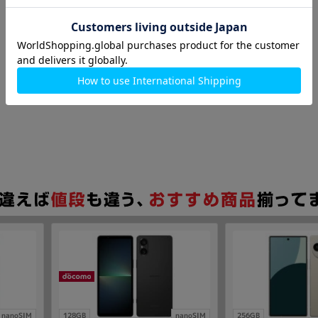
nanoSIM
128GB
nanoSIM
256GB