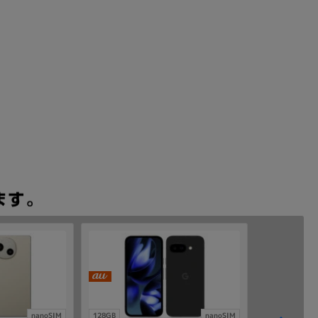
nanoSIM
128GB
nanoSIM