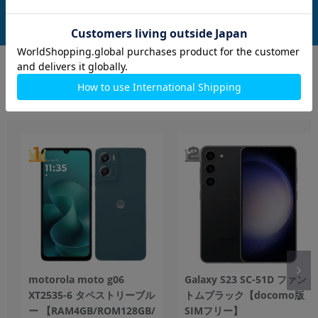
中古Cランク
中古Cランク
12,800
11,800
(税込)
(税込)
円
円
Androidスマホ
もっと見る
motorola moto g06
Galaxy S23 SC-51D ファン
XT2535-6 タペストリーブル
トムブラック【docomo版
ー 【RAM4GB/ROM128GB/
SIMフリー】