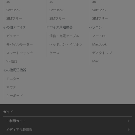
au
au
au
SoftBank
SoftBank
SoftBank
SIMフリー
SIMフリー
SIMフリー
その他デバイス
デバイス周辺機器
パソコン
ガラケー
通信・充電ケーブル
ノートPC
モバイルルーター
ヘッドホン・イヤホン
MacBook
スマートウォッチ
ケース
デスクトップ
VR機器
Mac
その他周辺機器
モニター
マウス
キーボード
ガイド
ご利用ガイド
メディア掲載情報