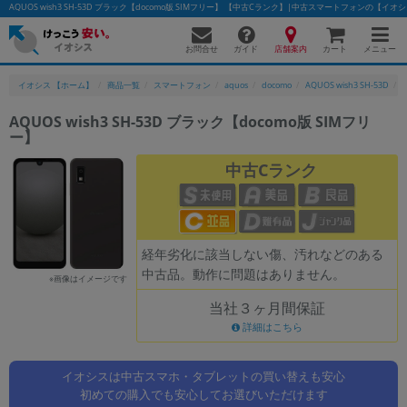
AQUOS wish3 SH-53D ブラック【docomo版 SIMフリー】 【中古Cランク】|中古スマートフォンの【イオ
お問合せ
店舗案内
メニュー
ガイド
カート
イオシス 【ホーム】
商品一覧
スマートフォン
aquos
docomo
AQUOS wish3 SH-53D
AQUOS wish3 SH-53D ブラック【docomo版 SIMフリ
ー】
かんたんパソコン検索に切り替える
中古Cランク
フリーワード
除外ワード
経年劣化に該当しない傷、汚れなどのある
中古品。動作に問題はありません。
人気の検索ワード：
Let's note
EliteBook
MacBook
※画像はイメージです
当社３ヶ月間保証
カテゴリー
詳細はこちら
商品ジャンルの絞り込み
「スマートフォン」「タブレット」など
イオシスは中古スマホ・タブレットの買い替えも安心
シリーズ
初めての購入でも安心してお選びいただけます
商品シリーズ名・ブランド名の絞り込み。