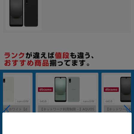
nanoSIM
64GB
nanoSIM
64GB
SH-53D ホワイト【d
【ネットワーク利用制限－】AQUOS
【ネットワーク利用
フリー】
wish3 SH-53D グリーン【docomo
wish3 SH-53D 
版 SIMフリー】
版 SIMフリー】
メーカー：SHARP
メーカー：SHARP
発売日：2023/09
発売日：2023/09
付属品: 本体のみ
付属品: 本体のみ
在庫数：11
在庫数：9