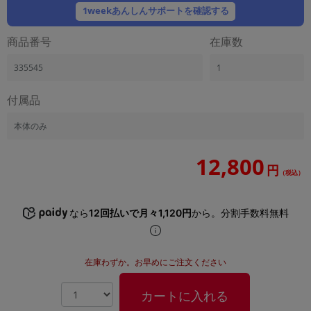
「iPhone」「Xperia」「Galaxy」など
1weekあんしんサポートを確認する
メーカー
商品番号
在庫数
製造、販売メーカーの絞り込み
「Apple」「SONY」「SHARP」など
335545
1
機能・特徴
商品の搭載機能による絞り込み
付属品
「5G対応」「防水」「ワンセグ」など
本体のみ
ドライブ
ドライブの絞り込み
12,800
円
ランク
（税込）
商品状態の絞り込み
「新品」「未使用」「中古」など
なら
12回払いで月々1,120円
から。分割手数料無料
CPU
CPUの絞り込み
在庫わずか。お早めにご注文ください
OS
OSの絞り込み
カートに入れる
メモリ