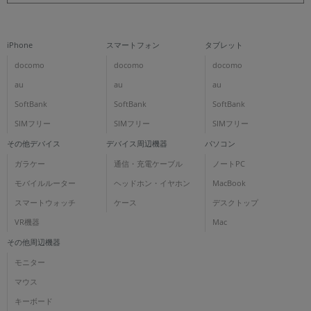
iPhone
スマートフォン
タブレット
docomo
docomo
docomo
au
au
au
SoftBank
SoftBank
SoftBank
SIMフリー
SIMフリー
SIMフリー
その他デバイス
デバイス周辺機器
パソコン
ガラケー
通信・充電ケーブル
ノートPC
モバイルルーター
ヘッドホン・イヤホン
MacBook
スマートウォッチ
ケース
デスクトップ
VR機器
Mac
その他周辺機器
モニター
マウス
キーボード