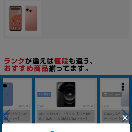
各項目のチェックボックスは「or検索」となります。
ただし機能別のみ「and検索」となります。
SIMFREE
nanoSIM
512GB
nanoSIM
256GB
 GV0BP 256GB Lav
Xiaomi14 Ultra ブラック【RAM16G
Galaxy S25 SM-S
o版SIMフリー】
B/ROM512GB 国内版SIMフリー】
ーブルー【SoftBa
メーカー：Xiaomi （小米）
メーカー：SAMSUNG
発売日：2024/05
発売日：2025/02