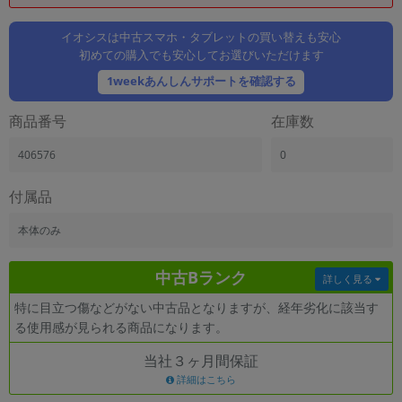
「iPhone」「Xperia」「Galaxy」など
メーカー
イオシスは中古スマホ・タブレットの買い替えも安心
初めての購入でも安心してお選びいただけます
製造、販売メーカーの絞り込み
「Apple」「SONY」「SHARP」など
1weekあんしんサポートを確認する
機能・特徴
商品番号
在庫数
商品の搭載機能による絞り込み
「5G対応」「防水」「ワンセグ」など
406576
0
ドライブ
ドライブの絞り込み
付属品
ランク
本体のみ
商品状態の絞り込み
「新品」「未使用」「中古」など
中古Bランク
詳しく見る
CPU
特に目立つ傷などがない中古品となりますが、経年劣化に該当す
CPUの絞り込み
る使用感が見られる商品になります。
OS
当社３ヶ月間保証
OSの絞り込み
詳細はこちら
メモリ