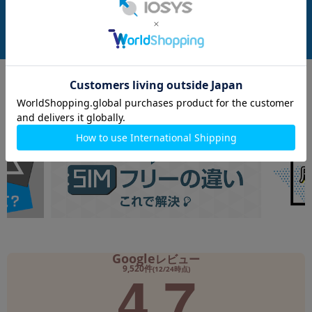
付属品: 本体のみ
付属品: 本体のみ
付属品: 箱/1m USB-C - USB-Cケーブル/SIM取り出しツール
在庫数：1
在庫数：1
中古Bランク
中古Aランク
89,800
92,800
(税込)
(税込)
円
円
Google
レビュー
4.7
9,520件
(12/24時点)