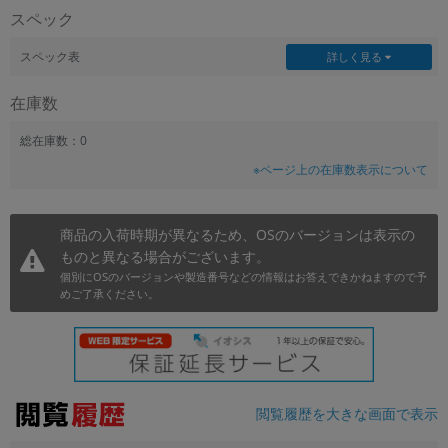
スペック
~
スペック表
詳しく見る
容量
在庫数
~
総在庫数：0
モニタサイズ
※ページ上の在庫数表示について
~
商品の入荷時期が異なるため、OSのバージョンは表示の
価格
ものと異なる場合がございます。
円 ～
円
個別にOSのバージョンや製造番号などの情報はお答えできかねますので予
めご了承ください。
発売日
月 から
年
閲覧履歴を大きな画面で表示
月 まで
年