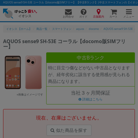
AQUOS sense9 SH-53E コーラル【docomo版SIMフリー】 【中古Bランク】|中古スマートフォンの【イオ
お問合せ
店舗案内
メニュー
ガイド
カート
イオシス 【ホーム】
商品一覧
スマートフォン
aquos
docomo
AQUOS sense9 SH-53E
AQUOS sense9 SH-53E コーラル【docomo版SIMフリ
ー】
かんたんパソコン検索に切り替える
中古Bランク
特に目立つ傷などがない中古品となります
フリーワード
が、経年劣化に該当する使用感が見られる
商品になります。
除外ワード
当社３ヶ月間保証
人気の検索ワード：
Let's note
EliteBook
MacBook
※画像はイメージです
詳細はこちら
カテゴリー
商品ジャンルの絞り込み
「スマートフォン」「タブレット」など
現在、在庫はございません。
シリーズ
似た商品を探す
商品シリーズ名・ブランド名の絞り込み。