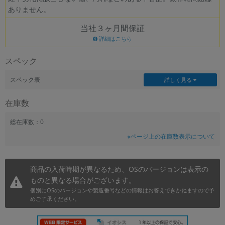
ありません。
~
当社３ヶ月間保証
容量
詳細はこちら
~
スペック
モニタサイズ
スペック表
詳しく見る
~
在庫数
価格
総在庫数：0
※ページ上の在庫数表示について
円 ～
円
商品の入荷時期が異なるため、OSのバージョンは表示の
ものと異なる場合がございます。
発売日
個別にOSのバージョンや製造番号などの情報はお答えできかねますので予
月 から
年
めご了承ください。
月 まで
年