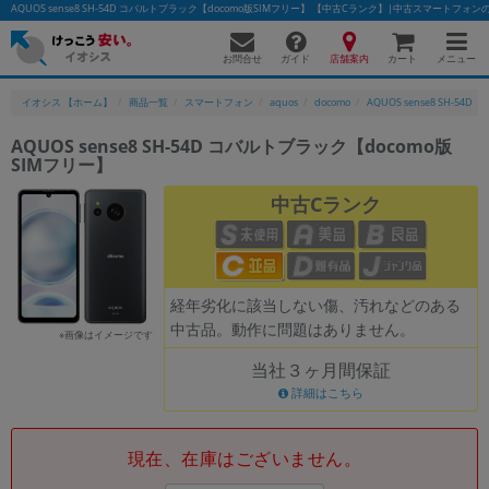
AQUOS sense8 SH-54D コバルトブラック【docomo版SIMフリー】 【中古Cランク】|中古スマートフォ
お問合せ
店舗案内
メニュー
ガイド
カート
イオシス 【ホーム】
商品一覧
スマートフォン
aquos
docomo
AQUOS sense8 SH-54D
AQUOS sense8 SH-54D コバルトブラック【docomo版
SIMフリー】
かんたんパソコン検索に切り替える
中古Cランク
フリーワード
除外ワード
経年劣化に該当しない傷、汚れなどのある
中古品。動作に問題はありません。
人気の検索ワード：
Let's note
EliteBook
MacBook
※画像はイメージです
当社３ヶ月間保証
カテゴリー
詳細はこちら
商品ジャンルの絞り込み
「スマートフォン」「タブレット」など
シリーズ
現在、在庫はございません。
商品シリーズ名・ブランド名の絞り込み。