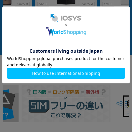
nanoSIM
512GB
nanoSIM
128GB
a SM-S938Q 1TB チ
Galaxy Z Fold7 SM-F966Q ジェット
Google Pixel7 Pro
トシルバー【国内版
ブラック【RAM12GB/ROM512GB
ow【国内版SIMフ
国内版SIMフリー】
G
メーカー：SAMSUNG
メーカー：Google
発売日：2025/08
発売日：2022/10
付属品: 箱/USBケーブル(CtoC)/Sペン/SIM取り出し用ピン/マニュアル
付属品: 箱/USBケーブル(C to C)/SIM取り出し用ピン/マニュアル
在庫数：1
在庫数：1
中古Aランク
中古Aランク
189,800
199,800
(税込)
(税込)
円
円