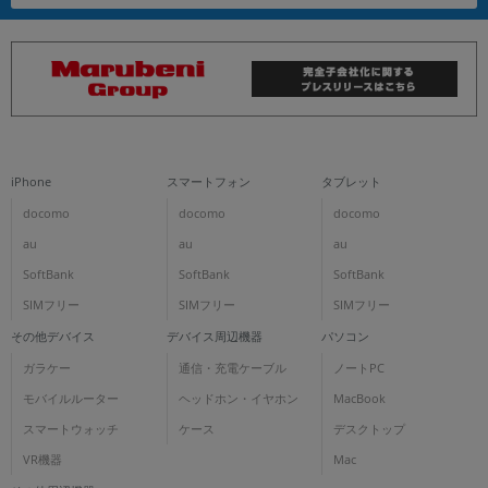
iPhone
スマートフォン
タブレット
docomo
docomo
docomo
au
au
au
SoftBank
SoftBank
SoftBank
SIMフリー
SIMフリー
SIMフリー
その他デバイス
デバイス周辺機器
パソコン
ガラケー
通信・充電ケーブル
ノートPC
モバイルルーター
ヘッドホン・イヤホン
MacBook
スマートウォッチ
ケース
デスクトップ
VR機器
Mac