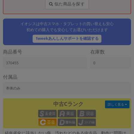
「iPhone」「Xperia」「Galaxy」など
似た商品を探す
メーカー
製造、販売メーカーの絞り込み
「Apple」「SONY」「SHARP」など
イオシスは中古スマホ・タブレットの買い替えも安心
初めての購入でも安心してお選びいただけます
機能・特徴
1weekあんしんサポートを確認する
商品の搭載機能による絞り込み
「5G対応」「防水」「ワンセグ」など
商品番号
在庫数
ドライブ
ドライブの絞り込み
370455
0
ランク
付属品
商品状態の絞り込み
「新品」「未使用」「中古」など
本体のみ
CPU
CPUの絞り込み
中古Cランク
詳しく見る
OS
OSの絞り込み
メモリ
経年劣化に該当しない傷、汚れなどのある中古品。動作に問題は