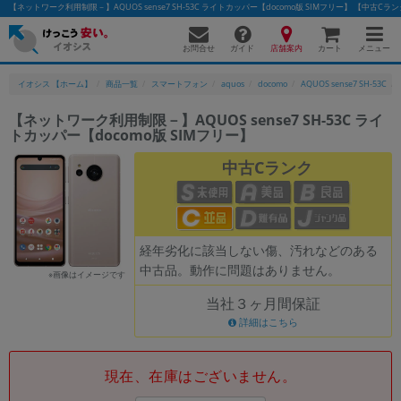
【ネットワーク利用制限－】AQUOS sense7 SH-53C ライトカッパー【docomo版 SIMフリー】 【中
お問合せ
店舗案内
メニュー
ガイド
カート
イオシス 【ホーム】
商品一覧
スマートフォン
aquos
docomo
AQUOS sense7 SH-53C
【ネットワーク利用制限－】AQUOS sense7 SH-53C ライ
トカッパー【docomo版 SIMフリー】
かんたんパソコン検索に切り替える
中古Cランク
フリーワード
除外ワード
経年劣化に該当しない傷、汚れなどのある
中古品。動作に問題はありません。
人気の検索ワード：
Let's note
EliteBook
MacBook
※画像はイメージです
当社３ヶ月間保証
カテゴリー
詳細はこちら
商品ジャンルの絞り込み
「スマートフォン」「タブレット」など
シリーズ
現在、在庫はございません。
商品シリーズ名・ブランド名の絞り込み。