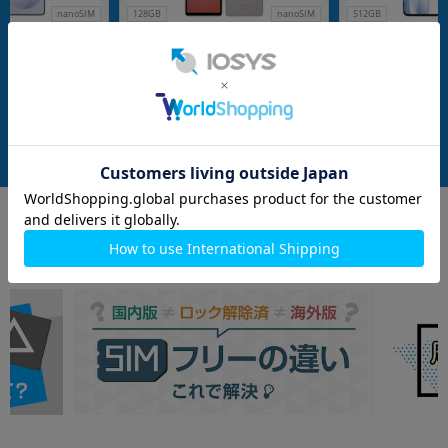
nanoSIM
128GB
nanoSIM
512GB
制限▲】Galaxy
Xperia5 V SO-53D プラチナシルバー
arrows Alpha 
S948Z 512GB ホワイト
【docomo版SIMフリー】
版SIMフリー】
SIMフリー】
G
メーカー：SONY
メーカー：FCNT
発売日：2023/10
発売日：2025/08
付属品: 本体のみ
付属品: 箱/USBケーブル(CtoC)/Sペン/SIM取り出し用ピン/マニュアル
在庫数：1
在庫数：1
中古Aランク
未使用品
199,800
57,800
(税込)
(税込)
円
円