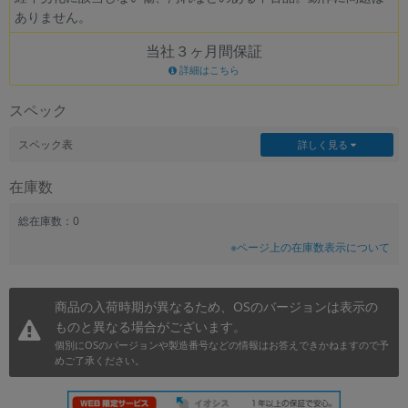
ありません。
~
当社３ヶ月間保証
容量
詳細はこちら
~
スペック
モニタサイズ
スペック表
詳しく見る
~
在庫数
価格
総在庫数：0
※ページ上の在庫数表示について
円 ～
円
商品の入荷時期が異なるため、OSのバージョンは表示の
ものと異なる場合がございます。
発売日
個別にOSのバージョンや製造番号などの情報はお答えできかねますので予
月 から
年
めご了承ください。
月 まで
年