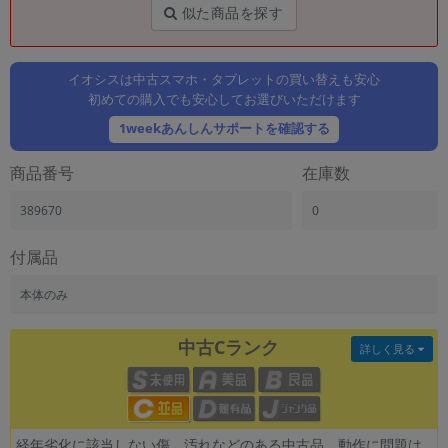
「iPhone」「Xperia」「Galaxy」など
似た商品を探す
メーカー
製造、販売メーカーの絞り込み
「Apple」「SONY」「SHARP」など
イオシスは中古スマホ・タブレットの買い替えも安心
初めての購入でも安心してお選びいただけます
機能・特徴
1weekあんしんサポートを確認する
商品の搭載機能による絞り込み
「5G対応」「防水」「ワンセグ」など
商品番号
在庫数
ドライブ
ドライブの絞り込み
389670
0
ランク
付属品
商品状態の絞り込み
「新品」「未使用」「中古」など
本体のみ
CPU
CPUの絞り込み
中古Cランク
詳しく見る
OS
OSの絞り込み
メモリ
経年劣化に該当しない傷、汚れなどのある中古品。動作に問題は