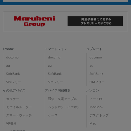
iPhone
スマートフォン
タブレット
docomo
docomo
docomo
au
au
au
SoftBank
SoftBank
SoftBank
SIMフリー
SIMフリー
SIMフリー
その他デバイス
デバイス周辺機器
パソコン
ガラケー
通信・充電ケーブル
ノートPC
モバイルルーター
ヘッドホン・イヤホン
MacBook
スマートウォッチ
ケース
デスクトップ
VR機器
Mac