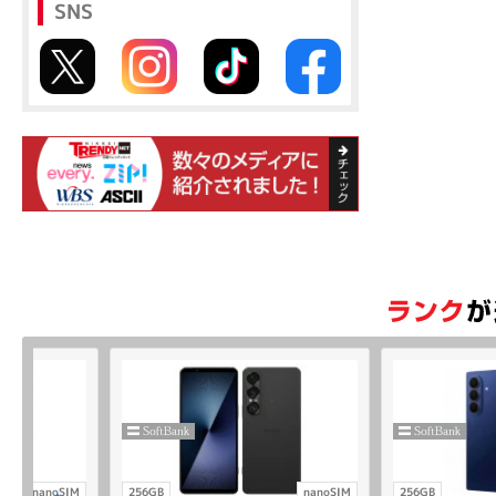
SNS
nanoSIM
256GB
nanoSIM
256GB