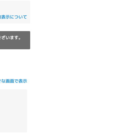
の他
数表示について
ございます。
きな画面で表示
 から
 まで