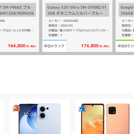
ld7 SM-F966Z ブル
Galaxy S25 Ultra SM-S938Q 51
Google
M12GB/ROM256
2GB チタニウムシルバーブルー
256G
nk版SIMフリー】
【国内版 SIMフリー】
ー】
UNG
メーカー：SAMSUNG
メーカー：
発売日：2025/02
発売日：2
付属品: 箱/USBケーブル(C to C)/SIM取り出し用ピン/マニュアル
付属品: 箱/USBケーブル(CtoC)/Sペン/SIM取り出し用ピン/マニュアル
在庫数：1
在庫数：
164,800
174,800
中古Aランク
中古Bラ
(税込)
(税込)
円
円