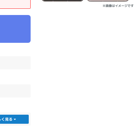
※画像はイメージです
sonic
FUJITSU
Lenovo
DVD-ROM
DVD±RW
しく見る
Ryzen 7
Ryzen 5
Core i9