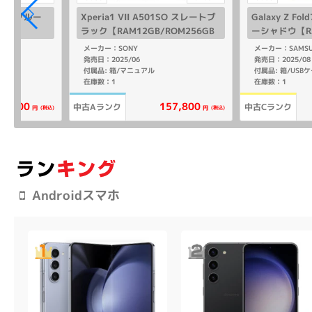
-53C ブルー
Xperia1 VII A501SO スレートブ
Galaxy Z Fo
リー】
ラック【RAM12GB/ROM256GB
ーシャドウ【RA
SoftBank版SIMフリー】
GB SoftBa
メーカー：SONY
メーカー：SAMS
発売日：2025/06
発売日：2025/08
付属品: 箱/マニュアル
在庫数：1
在庫数：1
157,800
18,800
中古Aランク
中古Cランク
(税込)
(税込)
円
円
Androidスマホ