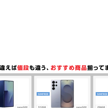
SIMFREE
SIMFREE
nanoSIM
512GB
nanoSIM
256GB