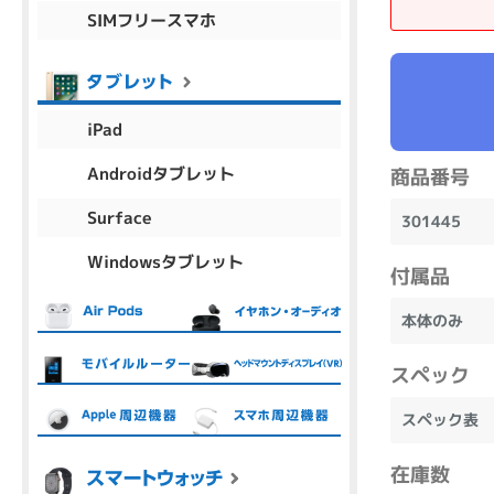
SIMフリースマホ
商品シリーズ名・ブランド名の絞り込み。
Let's note
dynabook
Thinkpad
LAVIE
FMV
macbook
Inspiron
aspire
iPad
Androidタブレット
商品番号
機能・特徴
Surface
301445
商品の搭載機能による絞り込み
Windowsタブレット
Webカメラ内蔵
付属品
本体のみ
スペック
ランク
スペック表
商品状態の絞り込み
在庫数
新品/未使用
Aランク
Bラ
未使用
中古
新品