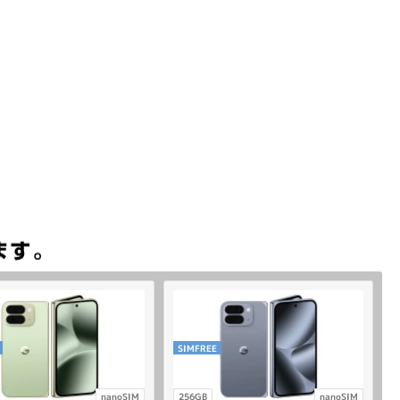
SIMFREE
nanoSIM
256GB
nanoSIM