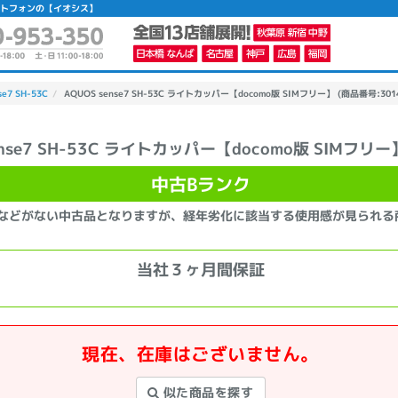
スマートフォンの【イオシス】
se7 SH-53C
AQUOS sense7 SH-53C ライトカッパー【docomo版 SIMフリー】 (商品番号:3014
ense7 SH-53C ライトカッパー【docomo版 SIMフリー
かんたんパソコン検索に切り替える
中古Bランク
などがない中古品となりますが、経年劣化に該当する使用感が見られる
カテゴリー
商品ジャンルの絞り込み
当社３ヶ月間保証
ノートPC
デスクPC
モニター
現在、在庫はございません。
メーカー
似た商品を探す