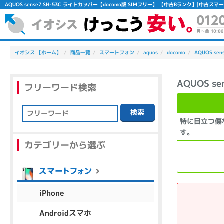
AQUOS sense7 SH-53C ライトカッパー【docomo版 SIMフリー】 【中古Bランク】|中古
イオシス 【ホーム】
商品一覧
スマートフォン
aquos
docomo
AQUOS sen
AQUOS s
フリーワード検索
検索
特に目立つ傷
フリーワード
す。
カテゴリーから選ぶ
除外ワード
人気の検索ワード：
Let's note
EliteBook
MacBook
iPhone
Androidスマホ
シリーズ