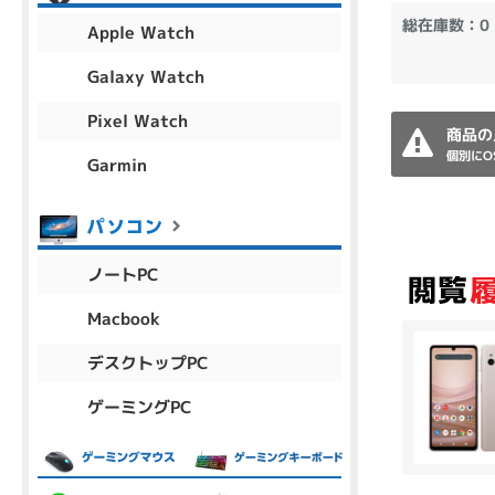
アウトレット
総在庫数：0
Apple Watch
Galaxy Watch
Pixel Watch
OS
商品の
OSの絞り込み
個別にO
Garmin
Chr
Win 11
Win 10
MacOS
Win 7
Win 8
容量
ノートPC
~
Macbook
デスクトップPC
価格
ゲーミングPC
円 ～
円