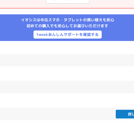
製造、販売メーカーの絞り込み
Pana
TOSHIBA
Apple
SONY
VAIO
イオシスは中古スマホ・タブレットの買い替えも安心
Asus
HP
初めての購入でも安心してお選びいただけます
1weekあんしんサポートを確認する
ドライブ
ドライブの絞り込み
DVD-マルチ
BD-ROM
BD−R
DVDスーパーマルチ
その他
CPU
詳
CPUの絞り込み
Apple M1
Apple M2
ンク
Cランク
Ryzen 9