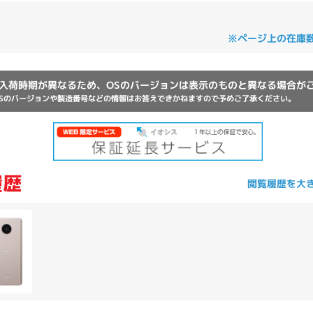
Core i7
Core i5
Core i3
そ
※ページ上の在庫
メモリ
入荷時期が異なるため、OSのバージョンは表示のものと異なる場合が
Sのバージョンや製造番号などの情報はお答えできかねますので予めご了承ください。
~
omeOS
その他
モニタサイズ
~
閲覧履歴を大
発売日
月
年
月
年