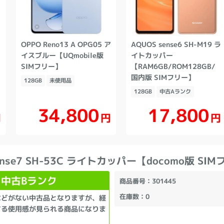
OPPO Reno13 A OPG05 ア
AQUOS sense6 SH-M19 ラ
版
イスブルー【UQmobile版
イトカッパー
SIMフリー】
【RAM6GB/ROM128GB/
国内版 SIMフリー】
128GB
未使用品
128GB
中古Aランク
34,800
17,800
円
円
円
ense7 SH-53C ライトカッパー【docomo版 SI
中古Bランク
商品番号
：301445
在庫数
：0
などがない中古品となりますが、経
する使用感が見られる商品になりま