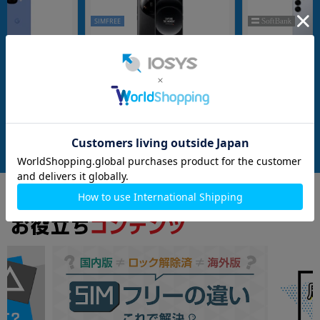
SIMFREE
nanoSIM
512GB
nanoSIM
256GB
 GV0BP 256GB Lav
Xiaomi14 Ultra ブラック【RAM16G
Galaxy S25 SM-S
o版SIMフリー】
B/ROM512GB 国内版SIMフリー】
ーブルー【SoftBa
メーカー：Xiaomi （小米）
メーカー：SAMSUNG
発売日：2024/05
発売日：2025/02
付属品: 本体のみ
付属品: 本体のみ
付属品: 箱/1m USB-C - USB-Cケーブル/SIM取り出しツール
在庫数：1
在庫数：1
中古Bランク
中古Aランク
89,800
92,800
(税込)
(税込)
円
円