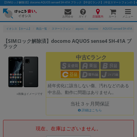
【SIMロック解除済】docomo AQUOS sense4 SH-41A ブラック 【中古Cランク】|中古スマートフォンの
お問合せ
店舗案内
メニュー
ガイド
カート
イオシス 【ホーム】
商品一覧
スマートフォン
aquos
docomo
AQUOS sense4 SH-41A
【SIMロック解除済】docomo AQUOS sense4 SH-41A ブ
ラック
かんたんパソコン検索に切り替える
中古Cランク
フリーワード
除外ワード
経年劣化に該当しない傷、汚れなどのある
中古品。動作に問題はありません。
人気の検索ワード：
Let's note
EliteBook
MacBook
※画像はイメージです
当社３ヶ月間保証
カテゴリー
詳細はこちら
商品ジャンルの絞り込み
「スマートフォン」「タブレット」など
シリーズ
現在、在庫はございません。
商品シリーズ名・ブランド名の絞り込み。