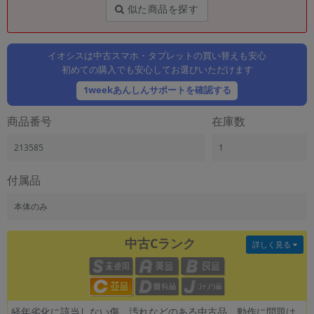
「iPhone」「Xperia」「Galaxy」など
似た商品を探す
メーカー
製造、販売メーカーの絞り込み
「Apple」「SONY」「SHARP」など
イオシスは中古スマホ・タブレットの買い替えも安心
初めての購入でも安心してお選びいただけます
機能・特徴
1weekあんしんサポートを確認する
商品の搭載機能による絞り込み
「5G対応」「防水」「ワンセグ」など
商品番号
在庫数
ドライブ
ドライブの絞り込み
213585
1
ランク
付属品
商品状態の絞り込み
「新品」「未使用」「中古」など
本体のみ
CPU
CPUの絞り込み
中古Cランク
詳しく見る
OS
OSの絞り込み
メモリ
経年劣化に該当しない傷、汚れなどのある中古品。動作に問題は