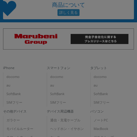
商品について
iPhone
スマートフォン
タブレット
docomo
docomo
docomo
au
au
au
SoftBank
SoftBank
SoftBank
SIMフリー
SIMフリー
SIMフリー
その他デバイス
デバイス周辺機器
パソコン
ガラケー
通信・充電ケーブル
ノートPC
モバイルルーター
ヘッドホン・イヤホン
MacBook