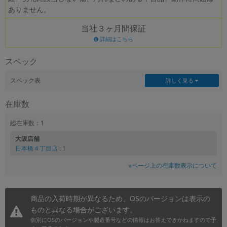
ありません。
~
当社３ヶ月間保証
容量
詳細はこちら
~
スペック
モニタサイズ
スペック表
詳しく見る
~
在庫数
価格
総在庫数：1
大阪店舗
円 ～
円
日本橋４丁目店
: 1
※ページ上の在庫数表示について
発売日
商品の入荷時期が異なるため、OSのバージョンは表示の
月 から
年
ものと異なる場合がございます。
個別にOSのバージョンや製造番号などの情報はお答えできかねますので予
月 まで
年