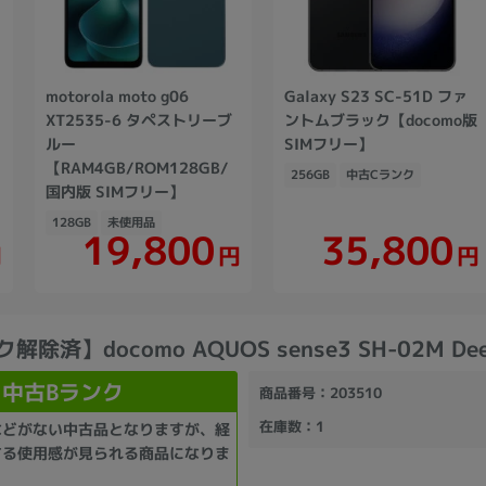
ク
motorola moto g06
Galaxy S23 SC-51D ファ
XT2535-6 タペストリーブ
ントムブラック【docomo版
ルー
SIMフリー】
【RAM4GB/ROM128GB/
256GB
中古Cランク
国内版 SIMフリー】
128GB
未使用品
19,800
35,800
円
円
円
解除済】docomo AQUOS sense3 SH-02M Dee
中古Bランク
商品番号
：203510
在庫数
：1
などがない中古品となりますが、経
する使用感が見られる商品になりま