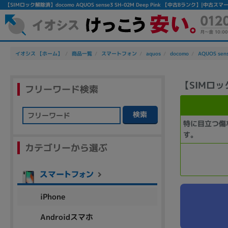
【SIMロック解除済】docomo AQUOS sense3 SH-02M Deep Pink 【中古Bランク】|中
イオシス 【ホーム】
商品一覧
スマートフォン
aquos
docomo
AQUOS sen
【SIMロック解
フリーワード検索
検索
特に目立つ傷
フリーワード
す。
カテゴリーから選ぶ
除外ワード
人気の検索ワード：
Let's note
EliteBook
MacBook
iPhone
Androidスマホ
シリーズ