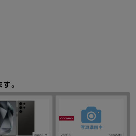
nanoSIM
256GB
nanoSIM