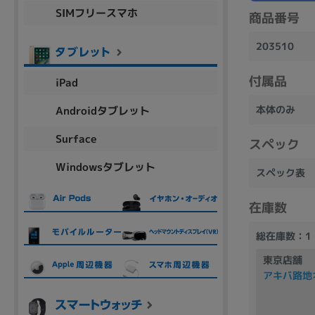
SIMフリースマホ
商品シリーズ名・ブランド名の絞り込み。
商品番号
Let's note
dynabook
Thinkpad
LAVIE
FMV
203510
macbook
Inspiron
aspire
付属品
iPad
本体のみ
Androidタブレット
機能・特徴
Surface
スペック
商品の搭載機能による絞り込み
Windowsタブレット
Webカメラ内蔵
スペック表
在庫数
総在庫数：1
東京店舗
ランク
アキバ路地
商品状態の絞り込み
新品/未使用
Aランク
Bラ
未使用
中古
新品