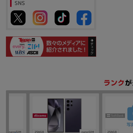
SNS
nanoSIM
256GB
nanoSIM
256GB