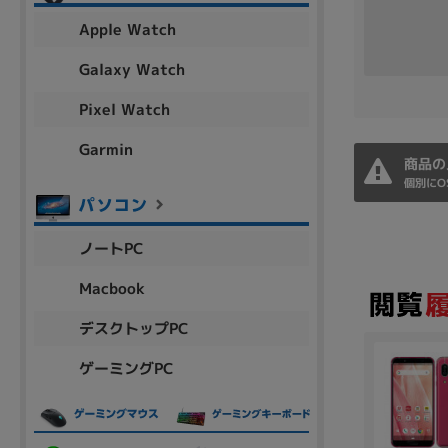
アウトレット
Apple Watch
Galaxy Watch
Pixel Watch
OS
OSの絞り込み
Garmin
商品の
Chr
Win 11
Win 10
MacOS
Win 7
Win 8
個別にO
容量
ノートPC
~
Macbook
デスクトップPC
価格
ゲーミングPC
円 ～
円