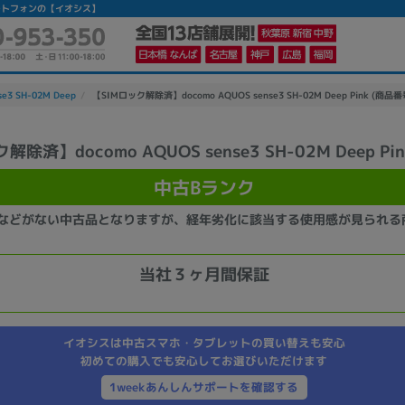
古スマートフォンの【イオシス】
se3 SH-02M Deep
【SIMロック解除済】docomo AQUOS sense3 SH-02M Deep Pink (商品番号
除済】docomo AQUOS sense3 SH-02M Deep Pin
かんたんパソコン検索に切り替える
中古Bランク
などがない中古品となりますが、経年劣化に該当する使用感が見られる
カテゴリー
商品ジャンルの絞り込み
当社３ヶ月間保証
ノートPC
デスクPC
モニター
イオシスは中古スマホ・タブレットの買い替えも安心
初めての購入でも安心してお選びいただけます
1weekあんしんサポートを確認する
メーカー