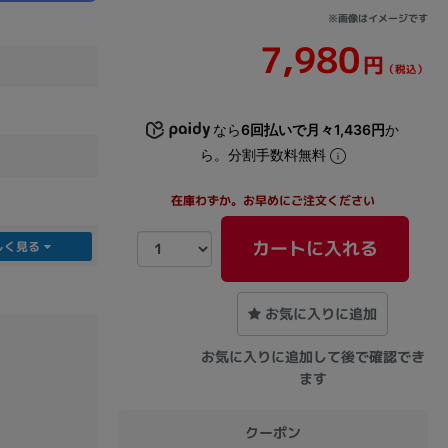
※画像はイメージです
7,980
sonic
FUJITSU
Lenovo
円
（税込）
なら
6回払いで月々1,436円
か
ら。分割手数料無料
在庫わずか。お早めにご注文ください
DVD-ROM
DVD±RW
カートに入れる
しく見る
お気に入りに追加
お気に入りに追加して後で確認でき
ます
Ryzen 7
Ryzen 5
Core i9
クーポン