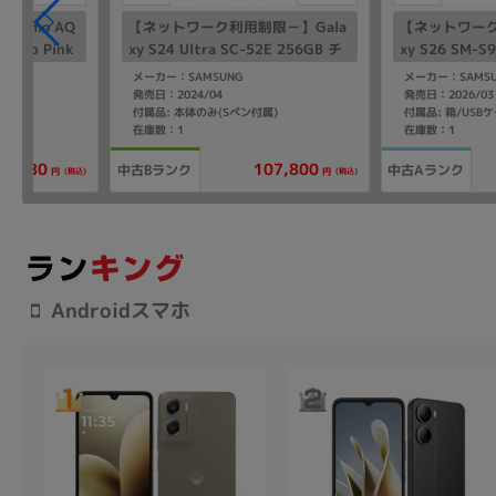
como AQ
【ネットワーク利用制限－】Gala
【ネットワーク
 Deep Pink
xy S24 Ultra SC-52E 256GB チ
xy S26 SM-
タニウムバイオレット【docomo
ク【SoftBan
メーカー：SAMSUNG
メーカー：SAMS
版 SIMフリー】
発売日：2024/04
発売日：2026/03
付属品: 本体のみ(Sペン付属)
在庫数：1
在庫数：1
107,800
7,980
中古Bランク
中古Aランク
(税込)
(税込)
円
円
Androidスマホ