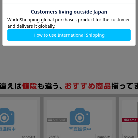
nanoSIM
256GB
nanoSIM
512GB