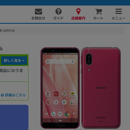
お問合せ
店舗案内
メニュー
ガイド
カート
:203510)
k
詳しく見る
商品になりま
PC周辺機器
PCパーツ
ソフト
詳細はこちら