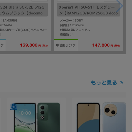
 S24 Ultra SC-52E 512G
Xperia1 VII SO-51F モスグリー
ニウムブラック【docomo
ン【RAM12GB/ROM256GB doco
Mフリー】
mo版SIMフリー】
：SAMSUNG
メーカー：SONY
024/04
発売日：2025/06
付属品: 箱/マニュアル
付属品: 箱/USBケーブル(CtoC)/Sペン/SIM取り出し用ピン/マニュアル
1
在庫数：1
139,800
147,800
ンク
中古Bランク
(税込)
(税込)
円
円
もっと見る