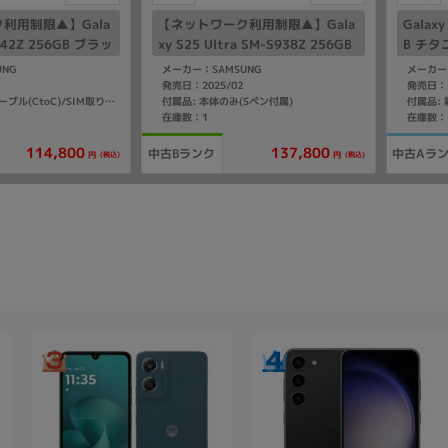
利用制限▲】Gala
【ネットワーク利用制限▲】Gala
Galaxy
S942Z 256GB ブラッ
xy S25 Ultra SM-S938Z 256GB
B チタ
k版 SIMフリー】
チタニウムシルバーブルー【Soft
版 SI
UNG
メーカー：SAMSUNG
メーカー
Bank版 SIMフリー】
発売日：2025/02
発売日：2
付属品: 本体のみ(Sペン付属)
付属品: 箱/USBケーブル(CtoC)/SIM取り出し用ピン/クイックスタートガイド
在庫数：1
在庫数：
114,800
137,800
中古Bランク
中古Aラ
(税込)
(税込)
円
円