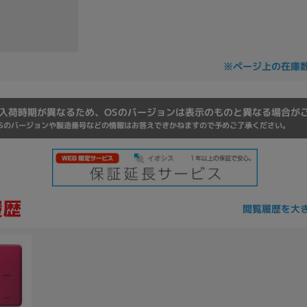
Core i7
Core i5
Core i3
そ
※ページ上の在庫
メモリ
~
入荷時期が異なるため、OSのバージョンは表示のものと異なる場合が
omeOS
その他
Sのバージョンや製造番号などの情報はお答えできかねますので予めご了承ください。
モニタサイズ
~
閲覧履歴を大
発売日
月
年
月
年