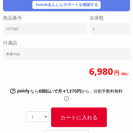
「iPhone」「Xperia」「Galaxy」など
1weekあんしんサポートを確認する
メーカー
商品番号
在庫数
製造、販売メーカーの絞り込み
「Apple」「SONY」「SHARP」など
197360
5
機能・特徴
商品の搭載機能による絞り込み
付属品
「5G対応」「防水」「ワンセグ」など
本体のみ
ドライブ
ドライブの絞り込み
6,980
円
ランク
（税込）
商品状態の絞り込み
「新品」「未使用」「中古」など
なら
6回払いで月々1,270円
から。分割手数料無料
CPU
CPUの絞り込み
OS
カートに入れる
OSの絞り込み
メモリ