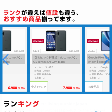
nanoSIM
64GB
nanoSIM
256GB
】docomo AQU
【SIMロック解除済】docomo AQU
Google Pixel10a 
M Black
OS sense3 SH-02M Black
ender【docomo
メーカー：SHARP
メーカー：Google
発売日：2019/11
発売日：2026/04
付属品: 本体のみ
在庫数：2
在庫数：2
中古Bランク
未使用品
6,980
7,980
(税込)
(税込)
円
円