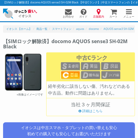
【SIMロック解除済】docomo AQUOS sense3 SH-02M Black 【中古Cランク】|中古スマートフォンの【
お問合せ
店舗案内
メニュー
ガイド
カート
イオシス 【ホーム】
商品一覧
スマートフォン
aquos
docomo
AQUOS sense3 SH-02M
【SIMロック解除済】docomo AQUOS sense3 SH-02M
Black
かんたんパソコン検索に切り替える
中古Cランク
フリーワード
除外ワード
経年劣化に該当しない傷、汚れなどのある
中古品。動作に問題はありません。
人気の検索ワード：
Let's note
EliteBook
MacBook
※画像はイメージです
当社３ヶ月間保証
カテゴリー
詳細はこちら
商品ジャンルの絞り込み
「スマートフォン」「タブレット」など
イオシスは中古スマホ・タブレットの買い替えも安心
シリーズ
初めての購入でも安心してお選びいただけます
商品シリーズ名・ブランド名の絞り込み。