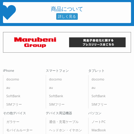
商品について
iPhone
スマートフォン
タブレット
docomo
docomo
docomo
au
au
au
SoftBank
SoftBank
SoftBank
SIMフリー
SIMフリー
SIMフリー
その他デバイス
デバイス周辺機器
パソコン
ガラケー
通信・充電ケーブル
ノートPC
モバイルルーター
ヘッドホン・イヤホン
MacBook