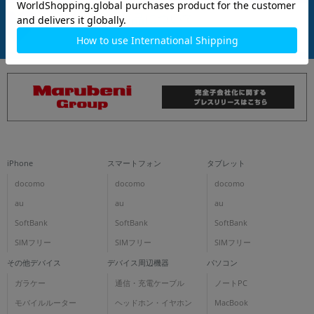
商品について
各項目のチェックボックスは「or検索」となります。
ただし機能別のみ「and検索」となります。
iPhone
スマートフォン
タブレット
docomo
docomo
docomo
au
au
au
SoftBank
SoftBank
SoftBank
SIMフリー
SIMフリー
SIMフリー
その他デバイス
デバイス周辺機器
パソコン
ガラケー
通信・充電ケーブル
ノートPC
モバイルルーター
ヘッドホン・イヤホン
MacBook