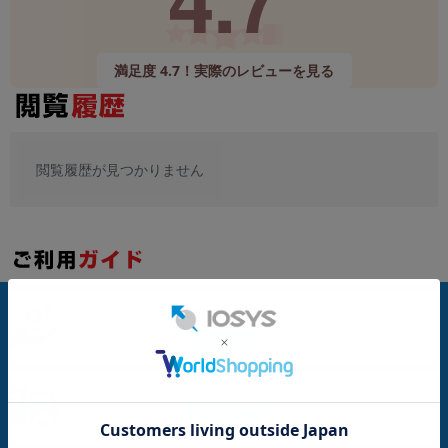
~
満足度 4.7！実際のレビューを見る
容量
~
モニタサイズ
閲覧履歴が見つかりません
~
価格
円 ～
円
お支払い方法
発売日
月 から
年
発送について
月 まで
年