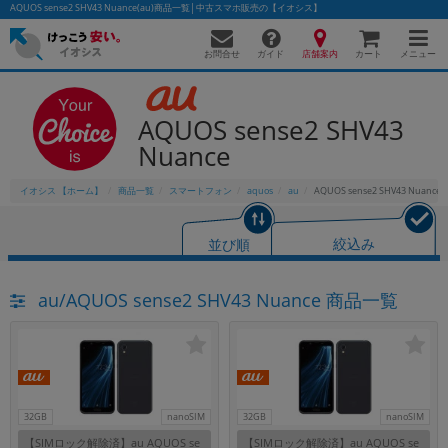
AQUOS sense2 SHV43 Nuance(au)商品一覧│中古スマホ販売の【イオシス】
お問合せ
店舗案内
メニュー
ガイド
カート
AQUOS sense2 SHV43
Nuance
かんたんパソコン検索に切り替える
イオシス 【ホーム】
商品一覧
スマートフォン
aquos
au
AQUOS sense2 SHV43 Nuance
フリーワード
並び順
絞込み
除外ワード
au/AQUOS sense2 SHV43 Nuance 商品一覧
人気の検索ワード：
Let's note
EliteBook
MacBook
カテゴリー
商品ジャンルの絞り込み
「スマートフォン」「タブレット」など
シリーズ
32GB
nanoSIM
32GB
nanoSIM
商品シリーズ名・ブランド名の絞り込み。
【SIMロック解除済】au AQUOS se
【SIMロック解除済】au AQUOS se
「iPhone」「Xperia」「Galaxy」など