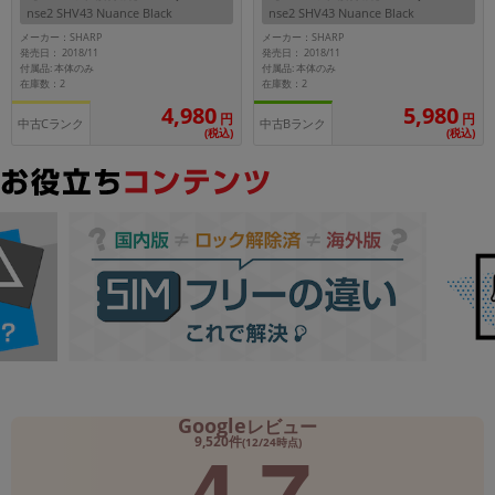
nse2 SHV43 Nuance Black
nse2 SHV43 Nuance Black
メーカー：SHARP
メーカー：SHARP
メーカー
発売日： 2018/11
発売日： 2018/11
製造、販売メーカーの絞り込み
付属品: 本体のみ
付属品: 本体のみ
「Apple」「SONY」「SHARP」など
在庫数：2
在庫数：2
4,980
5,980
円
円
機能・特徴
中古Cランク
中古Bランク
(税込)
(税込)
商品の搭載機能による絞り込み
「5G対応」「防水」「ワンセグ」など
ドライブ
ドライブの絞り込み
ランク
商品状態の絞り込み
「新品」「未使用」「中古」など
CPU
CPUの絞り込み
OS
Google
レビュー
4.7
OSの絞り込み
9,520件
(12/24時点)
メモリ