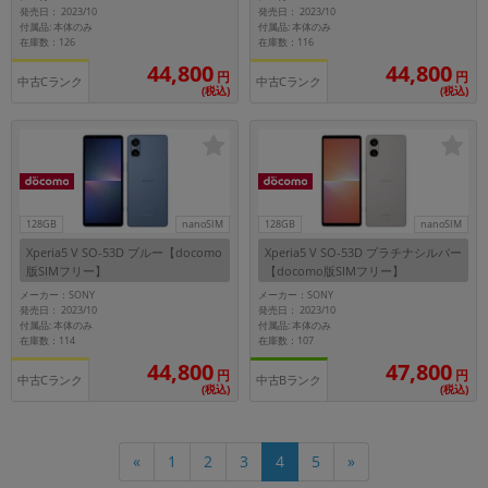
発売日： 2023/10
発売日： 2023/10
付属品: 本体のみ
付属品: 本体のみ
在庫数：126
在庫数：116
44,800
44,800
円
円
中古Cランク
中古Cランク
(税込)
(税込)
128GB
nanoSIM
128GB
nanoSIM
Xperia5 V SO-53D ブルー【docomo
Xperia5 V SO-53D プラチナシルバー
版SIMフリー】
【docomo版SIMフリー】
メーカー：SONY
メーカー：SONY
発売日： 2023/10
発売日： 2023/10
付属品: 本体のみ
付属品: 本体のみ
在庫数：114
在庫数：107
44,800
47,800
円
円
中古Cランク
中古Bランク
(税込)
(税込)
«
1
2
3
4
5
»