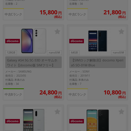
在庫数：2
在庫数：34
15,800
21,800
円
円
中古Cランク
中古Cランク
(税込)
(税込)
128GB
nanoSIM
64GB
nanoSIM
Galaxy A54 5G SC-53D オーサムホ
【SIMロック解除済】docomo Xperi
ワイト【docomo版 SIMフリー】
a5 SO-01M Blue
メーカー：SAMSUNG
メーカー：SONY
発売日： 2023/05
発売日： 2019/11
付属品: 本体のみ
付属品: 本体のみ
在庫数：34
在庫数：7
24,800
10,800
円
円
中古Bランク
中古Cランク
(税込)
(税込)