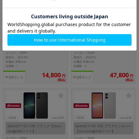
SIMFREE
64GB
nanoSIM
128GB
nanoSIM
OPPO A54 5G CPH2303 シルバーブ
【ネットワーク利用制限－】Xperia5
ラック【国内版 SIMフリー】
V SO-53D プラチナシルバー【doco
mo版SIMフリー】
メーカー：OPPO
メーカー：SONY
発売日： 2021/06
発売日： 2023/10
付属品: 本体のみ
付属品: 本体のみ
在庫数：1
在庫数：9
14,800
47,800
円
円
中古Bランク
中古Bランク
(税込)
(税込)
128GB
nanoSIM
128GB
nanoSIM
Xperia5 V SO-53D ブラック【doco
Xperia5 V SO-53D プラチナシルバー
mo版SIMフリー】
【docomo版SIMフリー】
メーカー：SONY
メーカー：SONY