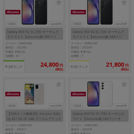
各項目のチェックボックスは「or検索」となります。
ただし機能別のみ「and検索」となります。
128GB
nanoSIM
128GB
nanoSIM
Galaxy A54 5G SC-53D オーサムグ
Galaxy A54 5G SC-53D オーサムグ
ラファイト【docomo版 SIMフリ
ラファイト【docomo版 SIMフリ
ー】
ー】
メーカー：SAMSUNG
メーカー：SAMSUNG
発売日： 2023/05
発売日： 2023/05
付属品: 本体のみ
付属品: 本体のみ
在庫数：61
在庫数：5
24,800
21,800
円
円
中古Bランク
中古Cランク
(税込)
(税込)
128GB
nanoSIM
128GB
nanoSIM
【SIMロック解除済】docomo Gala
Galaxy A54 5G SC-53D オーサムホ
xy A51 5G SC-54A プリズムブリック
ワイト【docomo版 SIMフリー】
スホワイト
メーカー：SAMSUNG
メーカー：SAMSUNG
発売日： 2020/11
発売日： 2023/05
付属品: 本体のみ
付属品: 本体のみ