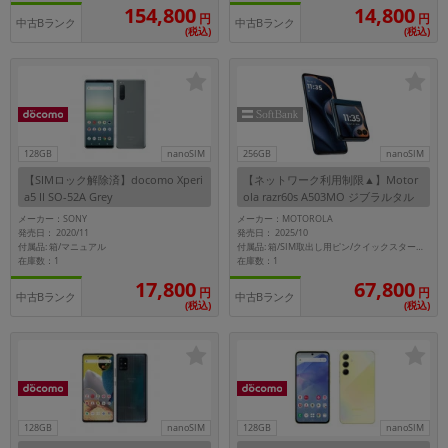
「iPhone」「Xperia」「Galaxy」など
154,800
14,800
円
円
中古Bランク
中古Bランク
(税込)
(税込)
メーカー
製造、販売メーカーの絞り込み
「Apple」「SONY」「SHARP」など
機能・特徴
商品の搭載機能による絞り込み
「5G対応」「防水」「ワンセグ」など
128GB
nanoSIM
256GB
nanoSIM
【SIMロック解除済】docomo Xperi
【ネットワーク利用制限▲】Motor
ドライブ
a5 II SO-52A Grey
ola razr60s A503MO ジブラルタル
ドライブの絞り込み
シーネイビー【RAM8GB/ROM256G
メーカー：SONY
メーカー：MOTOROLA
B SoftBank版SIMフリー】
発売日： 2020/11
発売日： 2025/10
ランク
付属品: 箱/マニュアル
付属品: 箱/SIM取出し用ピン/クイックスタートガイド
在庫数：1
在庫数：1
商品状態の絞り込み
「新品」「未使用」「中古」など
17,800
67,800
円
円
中古Bランク
中古Bランク
(税込)
(税込)
CPU
CPUの絞り込み
OS
OSの絞り込み
128GB
nanoSIM
128GB
nanoSIM
メモリ