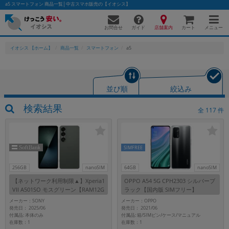
a5 スマートフォン 商品一覧│中古スマホ販売の【イオシス】
お問合せ
店舗案内
メニュー
ガイド
カート
イオシス 【ホーム】
商品一覧
スマートフォン
a5
かんたんパソコン検索に切り替える
並び順
絞込み
検索結果
全
117
件
フリーワード
除外ワード
SIMFREE
人気の検索ワード：
Let's note
EliteBook
MacBook
256GB
nanoSIM
64GB
nanoSIM
カテゴリー
【ネットワーク利用制限▲】Xperia1
OPPO A54 5G CPH2303 シルバーブ
商品ジャンルの絞り込み
VII A501SO モスグリーン【RAM12G
ラック【国内版 SIMフリー】
「スマートフォン」「タブレット」など
B/ROM256GB SoftBank版SIMフリ
メーカー：SONY
メーカー：OPPO
ー】
発売日： 2025/06
発売日： 2021/06
シリーズ
付属品: 本体のみ
付属品: 箱/SIMピン/ケース/マニュアル
在庫数：1
在庫数：1
商品シリーズ名・ブランド名の絞り込み。