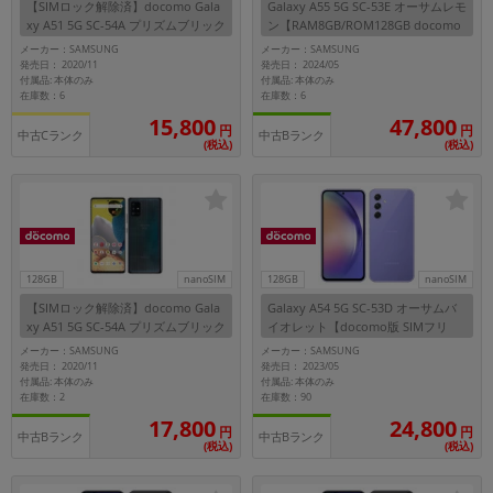
【SIMロック解除済】docomo Gala
Galaxy A55 5G SC-53E オーサムレモ
~
xy A51 5G SC-54A プリズムブリック
ン【RAM8GB/ROM128GB docomo
スブラック
版SIMフリー】
メーカー：SAMSUNG
メーカー：SAMSUNG
発売日： 2020/11
発売日： 2024/05
容量
付属品: 本体のみ
付属品: 本体のみ
在庫数：6
在庫数：6
~
15,800
47,800
円
円
中古Cランク
中古Bランク
(税込)
(税込)
モニタサイズ
~
価格
128GB
nanoSIM
128GB
nanoSIM
円 ～
円
【SIMロック解除済】docomo Gala
Galaxy A54 5G SC-53D オーサムバ
xy A51 5G SC-54A プリズムブリック
イオレット【docomo版 SIMフリ
スブラック
ー】
メーカー：SAMSUNG
メーカー：SAMSUNG
発売日： 2020/11
発売日： 2023/05
付属品: 本体のみ
付属品: 本体のみ
発売日
在庫数：2
在庫数：90
17,800
24,800
月 から
年
円
円
中古Bランク
中古Bランク
(税込)
(税込)
月 まで
年