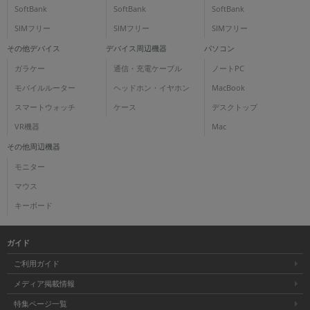
SoftBank
SoftBank
SoftBank
SIMフリー
SIMフリー
SIMフリー
その他デバイス
デバイス周辺機器
パソコン
ガラケー
通信・充電ケーブル
ノートPC
モバイルルーター
ヘッドホン・イヤホン
MacBook
スマートウォッチ
ケース
デスクトップ
VR機器
Mac
その他周辺機器
モニター
マウス
キーボード
ガイド
ご利用ガイド
メディア掲載情報
特集ページ一覧