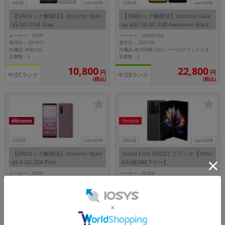
64GB
nanoSIM
128GB
nanoSIM
【SIMロック解除済】docomo Xperi
【SIMロック解除済】docomo Gala
a5 SO-01M Gray
xy A52 5G SC-53B Awesome Black
メーカー：SONY
メーカー：SAMSUNG
発売日： 2019/11
発売日： 2021/06
付属品: 本体のみ
付属品: 箱/SIM取り出しツール/クイックスタートガイド
在庫数：5
在庫数：2
10,800
22,800
円
円
中古Cランク
中古Bランク
(税込)
(税込)
Y!mobile
128GB
nanoSIM
256GB
nanoSIM
【SIMロック解除済】docomo Xperi
nubia Fold A502ZT ブラック【Y!mo
a5 II SO-52A Pink
bile版SIMフリー】
メーカー：SONY
メーカー：Nubia
発売日： 2020/11
発売日： 2025/12
付属品: 本体のみ
付属品: 箱/SIM取り出しツール/マニュアル
在庫数：10
在庫数：3
17,800
149,800
円
円
中古Bランク
中古Aランク
(税込)
(税込)