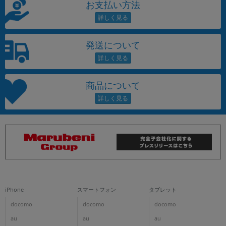
お支払い方法
発送について
商品について
iPhone
スマートフォン
タブレット
docomo
docomo
docomo
au
au
au