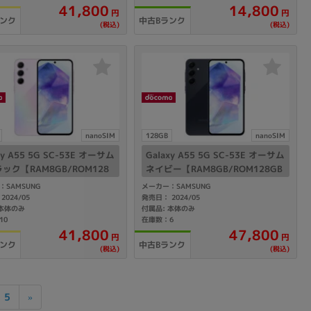
41,800
14,800
円
円
ランク
中古Bランク
(税込)
(税込)
nanoSIM
128GB
nanoSIM
xy A55 5G SC-53E オーサム
Galaxy A55 5G SC-53E オーサム
ック【RAM8GB/ROM128
ネイビー【RAM8GB/ROM128GB
docomo版SIMフリー】
docomo版SIMフリー】
：SAMSUNG
メーカー：SAMSUNG
2024/05
発売日： 2024/05
 本体のみ
付属品: 本体のみ
10
在庫数：6
41,800
47,800
円
円
ランク
中古Bランク
(税込)
(税込)
5
»