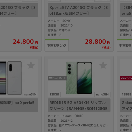
V A204SO ブラック【S
Xperia5 IV A204SO ブラック【S
【SI
SIMフリー】
oftBank版SIMフリー】
eria5
メーカー：SONY
メーカー
0
発売日： 2022/10
発売日： 
付属品: 本体のみ
付属品:
在庫数：8
在庫数：
24,800
28,800
円
円
中古Bランク
中古Bラ
(税込)
(税込)
nanoSIM
128GB
nanoSIM
128GB
除済】au Xperia5
REDMI15 5G A501XM リップル
Gala
グリーン【RAM4GB/ROM128GB
アイス
SoftBank版SIMフリー】
8GB
メーカー：Xiaomi （小米）
メーカー
0
発売日： 2025/12
発売日： 
付属品:
付属品: 箱/ソフトケース/SIM取り出し用ピン/クイックスタートガイド
在庫数：2
在庫数：