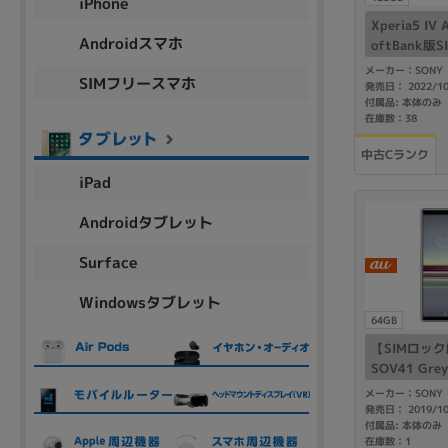
iPhone
Xperia5 I
Androidスマホ
oftBank版
メーカー：SONY
各項目のチェックボックスは「or検索」となります。
SIMフリースマホ
発売日： 2022/1
ただし機能別のみ「and検索」となります。
付属品: 本体のみ
在庫数：38
中古Cランク
iPad
Androidタブレット
Surface
Windowsタブレット
64GB
【SIMロック解
SOV41 Grey
メーカー：SONY
発売日： 2019/1
付属品: 本体のみ
在庫数：1