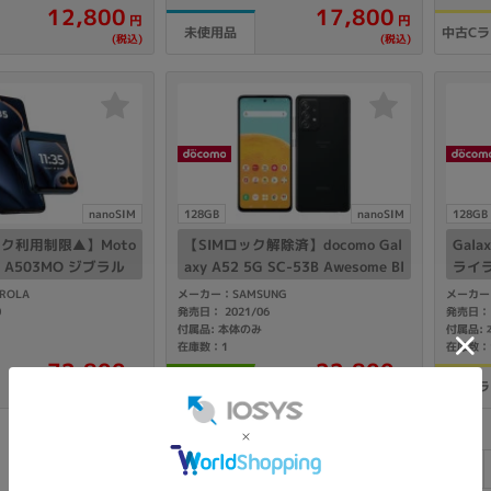
12,800
17,800
円
円
中古C
未使用品
(税込)
(税込)
nanoSIM
128GB
nanoSIM
128GB
ク利用制限▲】Moto
【SIMロック解除済】docomo Gal
Gala
60s A503MO ジブラル
axy A52 5G SC-53B Awesome Bl
ライラ
ー【RAM8GB/RO
ack
GB 
ROLA
メーカー：SAMSUNG
メーカー
ftBank版SIMフリ
0
発売日： 2021/06
発売日： 
付属品: 本体のみ
付属品:
在庫数：1
在庫数：
72,800
22,800
円
円
中古Bランク
中古C
(税込)
(税込)
«
1
2
3
4