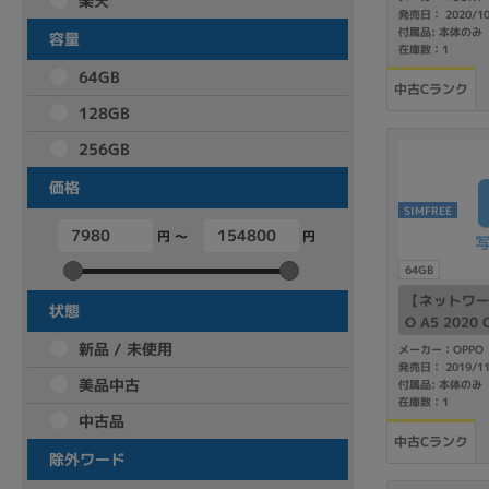
楽天
発売日： 2020/1
商品シリーズ名・ブランド名の絞り込み。
付属品: 本体のみ
容量
在庫数：1
Let's note
dynabook
Thinkpad
LAVIE
FMV
64GB
中古Cランク
macbook
Inspiron
aspire
128GB
256GB
価格
機能・特徴
SIMFREE
商品の搭載機能による絞り込み
円 ～
円
Webカメラ内蔵
64GB
【ネットワー
状態
O A5 2020
版 SIMフリ
新品 / 未使用
メーカー：OPPO
発売日： 2019/1
美品中古
付属品: 本体のみ
在庫数：1
ランク
中古品
商品状態の絞り込み
中古Cランク
除外ワード
新品/未使用
Aランク
Bラ
未使用
中古
新品