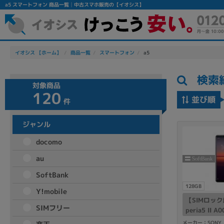
a5 スマートフォン 商品一覧│中古スマホ販売の【イオシス】
イオシス 【ホーム】
商品一覧
スマートフォン
a5
検索
対象商品
120
並び順
件
ジャンル
フリーワード
docomo
除外ワード
au
人気の検索ワード：
Let's note
EliteBook
MacBook
SoftBank
128GB
Y!mobile
【SIMロック解
SIMフリー
peria5 II A
シリーズ
メーカー：SONY