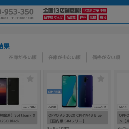
結果
かんたんパソコン検索に切り替える
在庫が多い順
在庫が少ない順
価格が安い順
カテゴリー
商品ジャンルの絞り込み
ノートPC
デスクPC
モニター
SIMFREE
nanoSIM
64GB
nanoSIM
64GB
除済】Softbank X
OPPO A5 2020 CPH1943 Blue
OPPO
002SO Black
【国内版 SIMフリー】
ン【楽
メーカー
メーカー：OPPO
メーカー