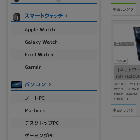
中古Bランク
Apple Watch
Galaxy Watch
Pixel Watch
256GB
Garmin
【ネットワー
rola razr
タルシーネイビ
メーカー：MOTO
M256GB So
発売日： 2025/1
付属品: 本体のみ
ー】
ノートPC
在庫数：1
Macbook
中古Aランク
デスクトップPC
ゲーミングPC