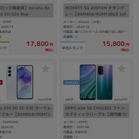
Mロック解除済】docomo Xp
REDMI15 5G A501XM チタング
 II SO-52A Blue
レー【RAM4GB/ROM128GB Sof
tBank版SIMフリー】
：SONY
メーカー：Xiaomi （小米）
2020/11
発売日： 2025/12
 本体のみ
付属品: 箱/ソフトケース/SIM取り出し用ピン/クイックスタートガイド
2
在庫数：2
17,800
15,800
円
円
ンク
中古Aランク
(税込)
(税込)
SIMFREE
nanoSIM
64GB
nanoSIM
xy A55 5G SC-53E オーサム
OPPO A54 5G CPH2303 ファン
ブルー【RAM8GB/ROM12
タスティックパープル【国内版 SI
 docomo版SIMフリー】
Mフリー】
：SAMSUNG
メーカー：OPPO
2024/05
発売日： 2021/06
 本体のみ
付属品: 本体のみ
4
在庫数：1