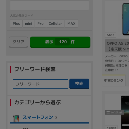
アウトレット
人気の除外ワード
Cellular
Plus
mini
MAX
Pro
OS
64GB
OSの絞り込み
120
クリア
表示
件
OPPO A5 20
【楽天版 SI
Chr
Win 11
Win 10
MacOS
Win 7
Win 8
メーカー：OPPO
発売日： 2019/1
容量
付属品: 本体のみ
フリーワード検索
在庫数：3
~
中古Cランク
検索
価格
カテゴリーから選ぶ
円 ～
円
128GB