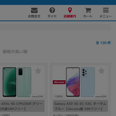
お問合せ
店舗案内
メニュー
ガイド
カート
全
120
件
価格が高い順
PC周辺機器
PCパーツ
ソフト
nanoSIM
128GB
nanoSIM
 A55s 5G CPH2309 グリー
Galaxy A53 5G SC-53C オーサム
天版SIMフリー】
ブルー【docomo版 SIMフリー】
：OPPO
メーカー：SAMSUNG