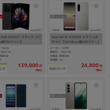
の他
le
nanoSIM
128GB
nanoSIM
a Fold A502ZT ブラック【Y!
Xperia5 IV A204SO エクリュホ
ile版SIMフリー】
ワイト【SoftBank版SIMフリー】
Nubia
メーカー：SONY
2025/12
発売日： 2022/10
 本体のみ
付属品: 本体のみ
1
在庫数：51
139,800
24,800
円
円
ンク
中古Cランク
(税込)
(税込)
 から
 まで
nanoSIM
128GB
nanoSIM