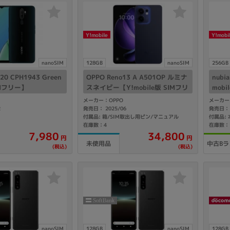
Core i7
Core i5
Core i3
そ
Y!mobile
Y!mobi
メモリ
nanoSIM
128GB
nanoSIM
256GB
~
20 CPH1943 Green
OPPO Reno13 A A501OP ルミナ
nubi
Mフリー】
スネイビー【Y!mobile版 SIMフリ
mob
omeOS
その他
ー】
メーカー：OPPO
メーカー：
2
発売日： 2025/06
発売日： 
モニタサイズ
付属品: 箱/SIM取出し用ピン/マニュアル
付属品:
在庫数：4
在庫数：
~
34,800
7,980
円
円
中古Bラ
未使用品
(税込)
(税込)
発売日
月
年
月
年
nanoSIM
128GB
nanoSIM
128GB