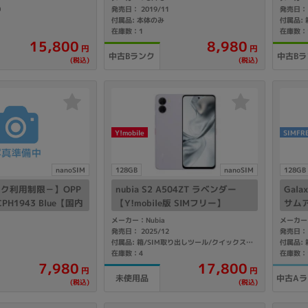
0
発売日： 2019/11
発売日： 
製造、販売メーカーの絞り込み
付属品: 本体のみ
付属品: 
在庫数：1
在庫数：
Pana
TOSHIBA
Apple
SONY
VAIO
15,800
8,980
円
円
中古Bランク
中古Bラ
Asus
HP
(税込)
(税込)
ドライブ
Y!mobile
SIMFR
ドライブの絞り込み
DVD-マルチ
BD-ROM
BD−R
nanoSIM
128GB
nanoSIM
128GB
DVDスーパーマルチ
その他
ク利用制限－】OPP
nubia S2 A504ZT ラベンダー
Gala
 CPH1943 Blue【国内
【Y!mobile版 SIMフリー】
サムア
ー】
ROM
メーカー：Nubia
メーカー
1
発売日： 2025/12
発売日： 
付属品: 箱/SIM取り出しツール/クイックスタートガイド
在庫数：4
在庫数：
CPU
17,800
7,980
円
円
CPUの絞り込み
中古A
未使用品
(税込)
(税込)
Apple M1
Apple M2
ンク
Cランク
Ryzen 9