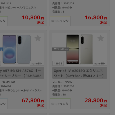
2021/11
発売日： 2022/05
箱/SIMピン/ケース/マニュアル
付属品: 本体のみ
1
在庫数：1
sonic
FUJITSU
Lenovo
10,800
16,800
円
円
ンク
中古Cランク
(税込)
(税込)
EE
DVD-ROM
DVD±RW
nanoSIM
128GB
nanoSIM
xy A57 5G SM-A576Q オー
Xperia5 IV A204SO エクリュホ
イシーブルー 【RAM8GB/
ワイト【SoftBank版SIMフリー】
128GB/国内版 SIMフリー】
：SAMSUNG
メーカー：SONY
2026/04
発売日： 2022/10
付属品: 本体のみ
付属品: 箱/SIM取り出しツール/クイックスタートガイド
1
在庫数：18
67,800
28,800
円
円
ランク
中古Bランク
(税込)
(税込)
Ryzen 7
Ryzen 5
Core i9