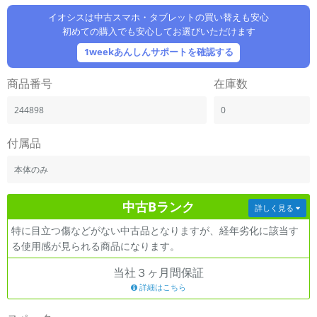
「iPhone」「Xperia」「Galaxy」など
イオシスは中古スマホ・タブレットの買い替えも安心
メーカー
初めての購入でも安心してお選びいただけます
製造、販売メーカーの絞り込み
1weekあんしんサポートを確認する
「Apple」「SONY」「SHARP」など
機能・特徴
商品番号
在庫数
商品の搭載機能による絞り込み
「5G対応」「防水」「ワンセグ」など
244898
0
ドライブ
付属品
ドライブの絞り込み
本体のみ
ランク
商品状態の絞り込み
「新品」「未使用」「中古」など
中古Bランク
詳しく見る
CPU
特に目立つ傷などがない中古品となりますが、経年劣化に該当す
CPUの絞り込み
る使用感が見られる商品になります。
OS
当社３ヶ月間保証
OSの絞り込み
詳細はこちら
メモリ