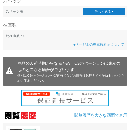
スペック
~
スペック表
詳しく見る
容量
在庫数
~
総在庫数：0
※ページ上の在庫数表示について
モニタサイズ
~
商品の入荷時期が異なるため、OSのバージョンは表示の
ものと異なる場合がございます。
価格
個別にOSのバージョンや製造番号などの情報はお答えできかねますので予
円 ～
円
めご了承ください。
発売日
月 から
年
閲覧履歴を大きな画面で表示
月 まで
年