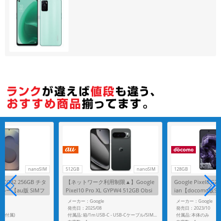
各項目のチェックボックスは「or検索」となります。
ただし機能別のみ「and検索」となります。
nanoSIM
512GB
nanoSIM
128GB
ra SCG32 256GB チタ
【ネットワーク利用制限▲】Google
Google Pixel8 GZ
ー【au版 SIMフ
Pixel10 Pro XL GYPW4 512GB Obsi
ian【docomo版
dian【au版SIMフリー】
G
メーカー：Google
メーカー：Google
発売日：2025/08
発売日：2023/10
ペン付属)
付属品: 本体のみ
付属品: 箱/1m USB-C - USB-Cケーブル/SIM取り出しツール/マニュアル