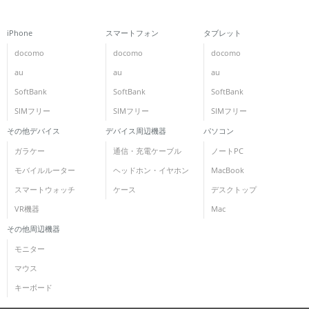
iPhone
スマートフォン
タブレット
docomo
docomo
docomo
au
au
au
SoftBank
SoftBank
SoftBank
SIMフリー
SIMフリー
SIMフリー
その他デバイス
デバイス周辺機器
パソコン
ガラケー
通信・充電ケーブル
ノートPC
モバイルルーター
ヘッドホン・イヤホン
MacBook
スマートウォッチ
ケース
デスクトップ
VR機器
Mac
その他周辺機器
モニター
マウス
キーボード