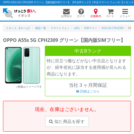
OPPO A55s 5G CPH2309 グリーン【国内版SIMフリー】 【中古Bランク】|中古スマートフォンの【イオシ
お問合せ
店舗案内
メニュー
ガイド
カート
イオシス 【ホーム】
商品一覧
スマートフォン
a55s
SIMフリー
A55s 5G CPH2309
OPP
OPPO A55s 5G CPH2309 グリーン【国内版SIMフリー】
かんたんパソコン検索に切り替える
中古Bランク
特に目立つ傷などがない中古品となります
が、経年劣化に該当する使用感が見られる
フリーワード
商品になります。
除外ワード
当社３ヶ月間保証
※画像はイメージです
人気の検索ワード：
Let's note
詳細はこちら
EliteBook
MacBook
カテゴリー
現在、在庫はございません。
商品ジャンルの絞り込み
「スマートフォン」「タブレット」など
似た商品を探す
シリーズ
商品シリーズ名・ブランド名の絞り込み。