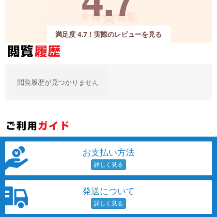
~
満足度 4.7！実際のレビューを見る
容量
~
モニタサイズ
閲覧履歴が見つかりません
~
価格
円 ～
円
お支払い方法
発売日
月 から
年
発送について
月 まで
年