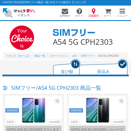
A54 5G CPH2303(SIMフリー)商品一覧│中古スマホ販売の【イオシス】
お問合せ
店舗案内
メニュー
ガイド
カート
A54 5G CPH2303
かんたんパソコン検索に切り替える
イオシス 【ホーム】
商品一覧
スマートフォン
a54
SIMフリー
A54 5G CPH2303
フリーワード
並び順
絞込み
除外ワード
SIMフリー/A54 5G CPH2303 商品一覧
人気の検索ワード：
Let's note
EliteBook
MacBook
カテゴリー
商品ジャンルの絞り込み
「スマートフォン」「タブレット」など
SIMFREE
SIMFREE
シリーズ
64GB
nanoSIM
64GB
nanoSIM
商品シリーズ名・ブランド名の絞り込み。
OPPO A54 5G CPH2303 ファンタス
OPPO A54 5G CPH2303 シルバーブ
「iPhone」「Xperia」「Galaxy」など