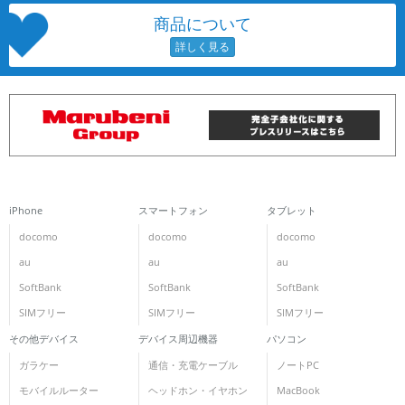
商品について
各項目のチェックボックスは「or検索」となります。
ただし機能別のみ「and検索」となります。
iPhone
スマートフォン
タブレット
docomo
docomo
docomo
au
au
au
SoftBank
SoftBank
SoftBank
SIMフリー
SIMフリー
SIMフリー
その他デバイス
デバイス周辺機器
パソコン
ガラケー
通信・充電ケーブル
ノートPC
モバイルルーター
ヘッドホン・イヤホン
MacBook