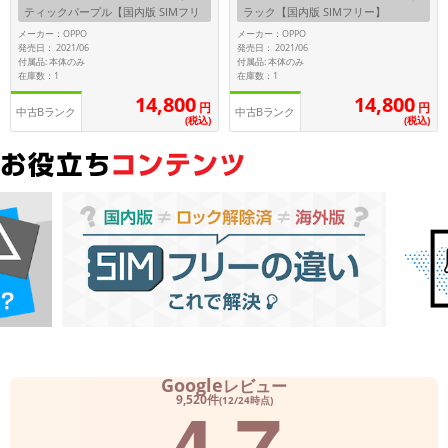
ティックパープル【国内版 SIMフリ
ラック【国内版 SIMフリー】
ー】
メーカー：OPPO
メーカー：OPPO
メーカー
発売日： 2021/06
発売日： 2021/06
製造、販売メーカーの絞り込み
付属品: 本体のみ
付属品: 本体のみ
「Apple」「SONY」「SHARP」など
在庫数：1
在庫数：1
14,800
14,800
円
円
機能・特徴
中古Bランク
中古Bランク
(税込)
(税込)
商品の搭載機能による絞り込み
「5G対応」「防水」「ワンセグ」など
ドライブ
ドライブの絞り込み
ランク
商品状態の絞り込み
「新品」「未使用」「中古」など
CPU
CPUの絞り込み
OS
Google
レビュー
4.7
OSの絞り込み
9,520件
(12/24時点)
メモリ