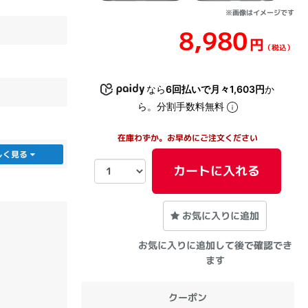
※画像はイメージです
8,980
sonic
FUJITSU
Lenovo
円
（税込）
なら
6回払いで月々1,603円
か
ら。分割手数料無料
在庫わずか。お早めにご注文ください
しく見る
DVD-ROM
DVD±RW
カートに入れる
お気に入りに追加
お気に入りに追加して後で確認でき
ます
Ryzen 7
Ryzen 5
Core i9
クーポン