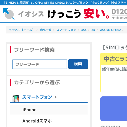
【SIMロック解除済】au OPPO A54 5G OPG02 シルバーブラック 【中古Cランク】|中古ス
イオシス 【ホーム】
商品一覧
スマートフォン
a54
au
A54 5G OPG02
【SIMロッ
フリーワード検索
中古Cラ
検索
経年劣化に該
フリーワード
カテゴリーから選ぶ
除外ワード
人気の検索ワード：
Let's note
EliteBook
MacBook
iPhone
Androidスマホ
シリーズ