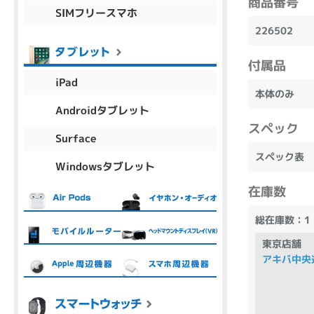
商品番号
SIMフリースマホ
商品シリーズ名・ブランド名の絞り込み。
226502
Let's note
dynabook
Thinkpad
LAVIE
FMV
macbook
Inspiron
aspire
付属品
iPad
本体のみ
Androidタブレット
スペック
機能・特徴
Surface
商品の搭載機能による絞り込み
スペック表
Windowsタブレット
Webカメラ内蔵
在庫数
総在庫数：1
東京店舗
アキバ中央
ランク
商品状態の絞り込み
新品/未使用
Aランク
Bラ
未使用
中古
新品