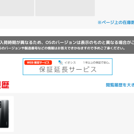
Core i7
Core i5
Core i3
そ
※ページ上の在庫
メモリ
入荷時期が異なるため、OSのバージョンは表示のものと異なる場合が
~
Sのバージョンや製造番号などの情報はお答えできかねますので予めご了承ください。
omeOS
その他
モニタサイズ
~
閲覧履歴を大
発売日
月
年
月
年