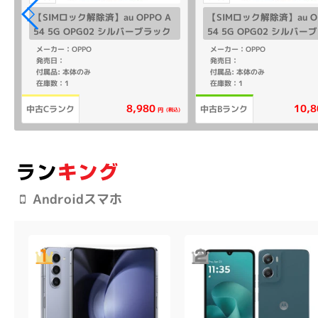
【SIMロック解除済】au OPPO A
【SIMロック解除済】au OP
54 5G OPG02 シルバーブラック
54 5G OPG02 シルバー
メーカー：OPPO
メーカー：OPPO
発売日：
発売日：
付属品: 本体のみ
付属品: 本体のみ
在庫数：1
在庫数：1
8,980
10,8
中古Cランク
中古Bランク
込)
(税込)
円
Androidスマホ