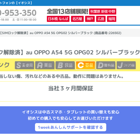
マートフォンの【イオシス】
【SIMロック解除済】au OPPO A54 5G OPG02 シルバーブラック (商品番号:226502)
ク解除済】au OPPO A54 5G OPG02 シルバーブラッ
かんたんパソコン検索に切り替える
ンク
当しない傷、汚れなどのある中古品。動作に問題はありません。
カテゴリー
商品ジャンルの絞り込み
当社３ヶ月間保証
ノートPC
デスクPC
モニター
イオシスは中古スマホ・タブレットの買い替えも安心
初めての購入でも安心してお選びいただけます
1weekあんしんサポートを確認する
メーカー