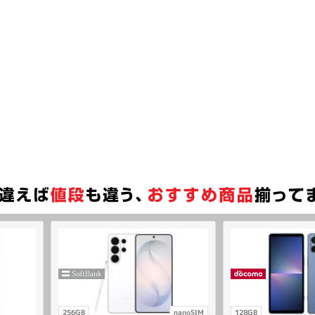
256GB
nanoSIM
128GB