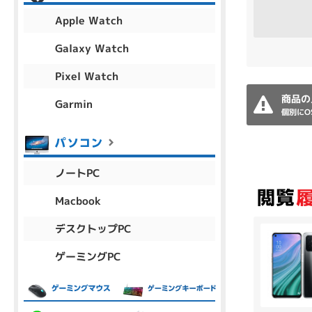
アウトレット
Apple Watch
Galaxy Watch
Pixel Watch
OS
OSの絞り込み
商品の
Garmin
個別にO
Chr
Win 11
Win 10
MacOS
Win 7
Win 8
容量
ノートPC
~
Macbook
デスクトップPC
価格
ゲーミングPC
円 ～
円