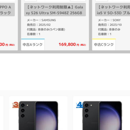
PO A
【ネットワーク利用制限▲】Gala
【ネットワーク利用
ブラック
xy S26 Ultra SM-S948Z 256GB
ia5 V SO-53D 
ホワイト【SoftBank版 SIMフリ
SIMフリー】
メーカー：SAMSUNG
メーカー：SONY
ー】
発売日：2025/02
発売日：2023/10
付属品: 本体のみ(Sペン装着)
付属品: 本体のみ
在庫数：1
在庫数：1
169,800
00
中古Aランク
中古Cランク
(税込)
(税込)
円
円