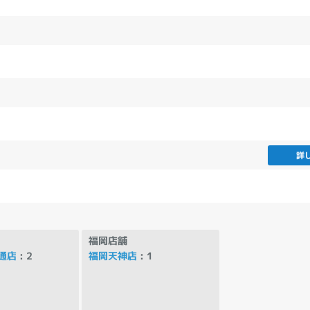
製造、販売メーカーの絞り込み
Pana
TOSHIBA
Apple
SONY
VAIO
Asus
HP
ドライブ
ドライブの絞り込み
詳
DVD-マルチ
BD-ROM
BD−R
DVDスーパーマルチ
その他
福岡店舗
通店
: 2
福岡天神店
: 1
CPU
CPUの絞り込み
Apple M1
Apple M2
ンク
Cランク
Ryzen 9