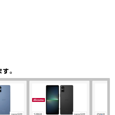
nanoSIM
128GB
nanoSIM
256GB