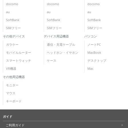
docomo
docomo
docomo
au
au
au
SoftBank
SoftBank
SoftBank
SIMフリー
SIMフリー
SIMフリー
その他デバイス
デバイス周辺機器
パソコン
ガラケー
通信・充電ケーブル
ノートPC
モバイルルーター
ヘッドホン・イヤホン
MacBook
スマートウォッチ
ケース
デスクトップ
VR機器
Mac
その他周辺機器
モニター
マウス
キーボード
ガイド
ご利用ガイド