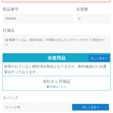
「iPhone」「Xperia」「Galaxy」など
商品番号
在庫数
メーカー
製造、販売メーカーの絞り込み
399068
0
「Apple」「SONY」「SHARP」など
機能・特徴
付属品
商品の搭載機能による絞り込み
「5G対応」「防水」「ワンセグ」など
箱/保護フィルム（貼付済み）/SIM取り出しピン/クイックガイド/安全ガイ
ド
ドライブ
ドライブの絞り込み
未使用品
詳しく見る
ランク
使用されていない開封済み商品となりますが、動作確認のため通
商品状態の絞り込み
「新品」「未使用」「中古」など
電を行っております。
CPU
当社６ヶ月保証
CPUの絞り込み
詳細はこちら
OS
スペック
OSの絞り込み
スペック表
詳しく見る
メモリ