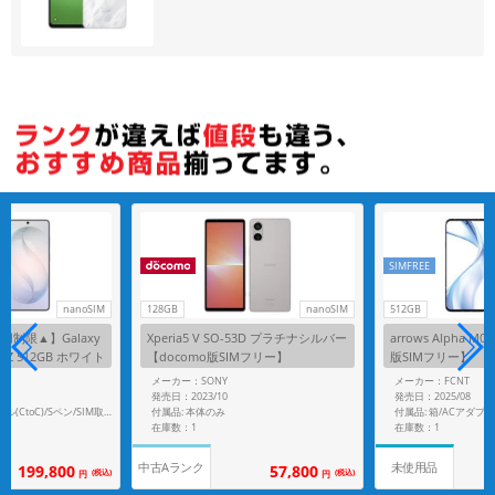
各項目のチェックボックスは「or検索」となります。
ただし機能別のみ「and検索」となります。
SIMFREE
nanoSIM
128GB
nanoSIM
512GB
制限▲】Galaxy
Xperia5 V SO-53D プラチナシルバー
arrows Alpha 
S948Z 512GB ホワイト
【docomo版SIMフリー】
版SIMフリー】
SIMフリー】
G
メーカー：SONY
メーカー：FCNT
発売日：2023/10
発売日：2025/08
付属品: 本体のみ
付属品: 箱/USBケーブル(CtoC)/Sペン/SIM取り出し用ピン/マニュアル
在庫数：1
在庫数：1
中古Aランク
未使用品
199,800
57,800
(税込)
(税込)
円
円