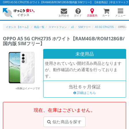
OPPO A5 5G CPH2735 ホワイト【RAM4GB/ROM128GB/国内版 SIMフリー】 【未使用品】|中古スマ
お問合せ
店舗案内
メニュー
ガイド
カート
イオシス 【ホーム】
商品一覧
スマートフォン
a5
SIMフリー
A5 5G CPH2735
OPPO A
OPPO A5 5G CPH2735 ホワイト【RAM4GB/ROM128GB/
国内版 SIMフリー】
かんたんパソコン検索に切り替える
未使用品
使用されていない開封済み商品となります
フリーワード
が、動作確認のため通電を行っておりま
す。
除外ワード
当社６ヶ月保証
人気の検索ワード：
Let's note
EliteBook
MacBook
※画像はイメージです
詳細はこちら
カテゴリー
商品ジャンルの絞り込み
「スマートフォン」「タブレット」など
現在、在庫はございません。
シリーズ
似た商品を探す
商品シリーズ名・ブランド名の絞り込み。