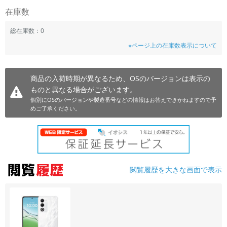
在庫数
~
総在庫数：0
容量
※ページ上の在庫数表示について
~
商品の入荷時期が異なるため、OSのバージョンは表示の
モニタサイズ
ものと異なる場合がございます。
~
個別にOSのバージョンや製造番号などの情報はお答えできかねますので予
めご了承ください。
価格
円 ～
円
閲覧履歴を大きな画面で表示
発売日
月 から
年
月 まで
年