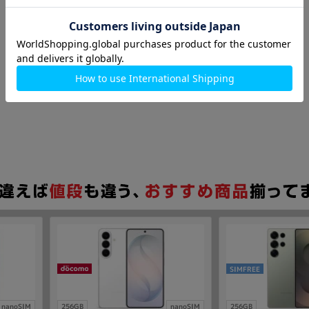
SIMFREE
nanoSIM
256GB
nanoSIM
256GB