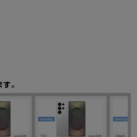
SIMFREE
SIMFREE
nanoSIM
1TB
nanoSIM
256GB