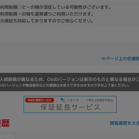
Core i7
Core i5
Core i3
そ
利用制限○と－の物が混在している可能性がございます。
利用制限－の物も通常通りご利用いただけます。
久保証も対応しておりますのでご安心ください。
メモリ
~
omeOS
その他
※ページ上の在庫
モニタサイズ
入荷時期が異なるため、OSのバージョンは表示のものと異なる場合が
~
Sのバージョンや製造番号などの情報はお答えできかねますので予めご了承ください。
発売日
月
年
閲覧履歴を大
月
年