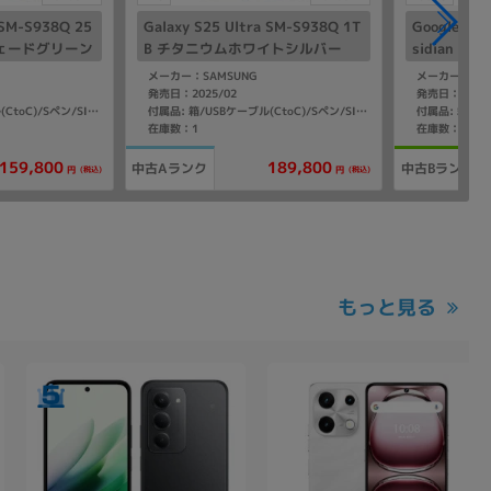
 SM-S938Q 25
Galaxy S25 Ultra SM-S938Q 1T
Google Pix
ジェードグリーン
B チタニウムホワイトシルバー
sidian【
ー】
【国内版 SIMフリー】
メーカー：SAMSUNG
メーカー：Goo
発売日：2025/02
発売日：2023/
付属品: 箱/USBケーブル(CtoC)/Sペン/SIM取り出し用ピン/マニュアル
付属品: 箱/USBケーブル(CtoC)/Sペン/SIM取り出し用ピン/マニュアル
在庫数：1
在庫数：2
159,800
189,800
中古Aランク
中古Bランク
(税込)
(税込)
円
円
もっと見る