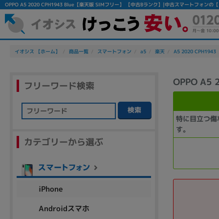
OPPO A5 2020 CPH1943 Blue【楽天版 SIMフリー】 【中古Bランク】|中古スマートフォン
イオシス 【ホーム】
商品一覧
スマートフォン
a5
楽天
A5 2020 CPH1943
OPPO A5
フリーワード検索
検索
特に目立つ傷
フリーワード
す。
カテゴリーから選ぶ
除外ワード
人気の検索ワード：
Let's note
EliteBook
MacBook
iPhone
Androidスマホ
シリーズ