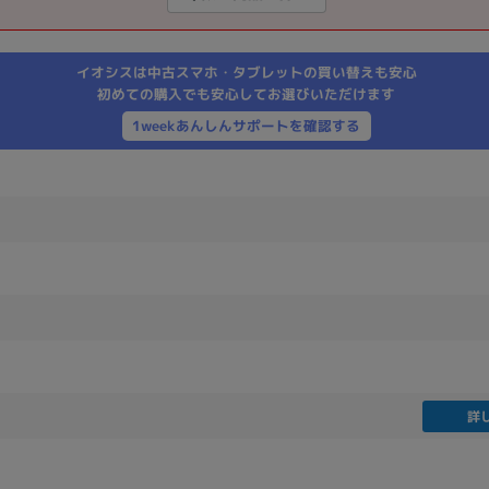
製造、販売メーカーの絞り込み
Pana
TOSHIBA
Apple
SONY
VAIO
イオシスは中古スマホ・タブレットの買い替えも安心
Asus
HP
初めての購入でも安心してお選びいただけます
1weekあんしんサポートを確認する
ドライブ
ドライブの絞り込み
DVD-マルチ
BD-ROM
BD−R
DVDスーパーマルチ
その他
CPU
詳
CPUの絞り込み
Apple M1
Apple M2
ンク
Cランク
Ryzen 9