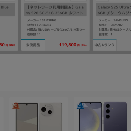
Blue
【ネットワーク利用制限▲】Gala
Galaxy S25 Ultra
xy S26 SC-51G 256GB ホワイト
6GB チタニウム
【docomo版 SIMフリー】
【国内版 SIMフリ
メーカー：SAMSUNG
メーカー：SAMSUNG
発売日：2026/03
発売日：2025/02
付属品: 箱/USBケーブル(CtoC)/SIM取り出し用ピン/マニュアル
在庫数：1
在庫数：1
119,800
80
未使用品
中古Aランク
(税込)
(税込)
円
円