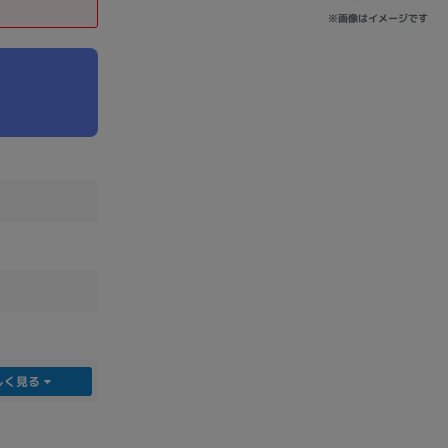
※画像はイメージです
sonic
FUJITSU
Lenovo
DVD-ROM
DVD±RW
しく見る
Ryzen 7
Ryzen 5
Core i9