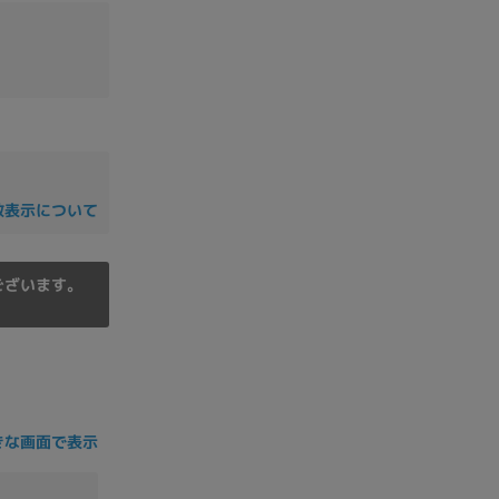
の他
数表示について
ございます。
 から
きな画面で表示
 まで