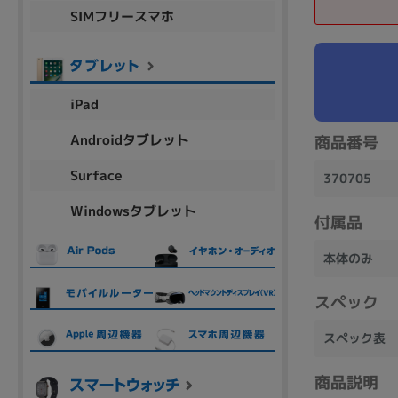
SIMフリースマホ
商品シリーズ名・ブランド名の絞り込み。
Let's note
dynabook
Thinkpad
LAVIE
FMV
macbook
Inspiron
aspire
iPad
Androidタブレット
商品番号
機能・特徴
Surface
370705
商品の搭載機能による絞り込み
Windowsタブレット
Webカメラ内蔵
付属品
本体のみ
スペック
ランク
スペック表
商品状態の絞り込み
商品説明
新品/未使用
Aランク
Bラ
未使用
中古
新品