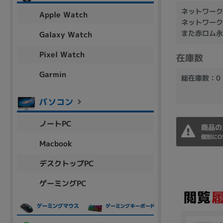
アウトレット
ネットワーク
Apple Watch
ネットワーク
また赤ロム永
Galaxy Watch
Pixel Watch
在庫数
OS
OSの絞り込み
Garmin
総在庫数：0
Chr
Win 11
Win 10
MacOS
Win 7
Win 8
容量
ノートPC
商品の
~
個別にO
Macbook
デスクトップPC
価格
ゲーミングPC
円 ～
円