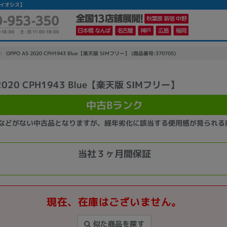
の【イオシス】
OPPO A5 2020 CPH1943 Blue【楽天版 SIMフリー】 (商品番号:370705)
 2020 CPH1943 Blue【楽天版 SIMフリー】
かんたんパソコン検索に切り替える
中古Bランク
などがない中古品となりますが、経年劣化に該当する使用感が見られる
カテゴリー
商品ジャンルの絞り込み
当社３ヶ月間保証
ノートPC
デスクPC
モニター
現在、在庫はございません。
メーカー
似た商品を探す