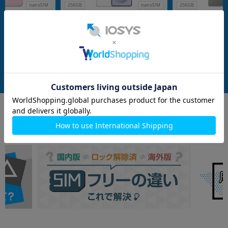
nanoSIM
256GB
nanoSIM
256GB
ro XL GQ57S 256GB
【ネットワーク利用制限▲】Galaxy
Galaxy S25 Ultra
【国内版SIMフリー】
S26 SC-51G 256GB ホワイト 【doco
チタニウムジェー
mo版 SIMフリー】
版 SIMフリー】
メーカー：SAMSUNG
メーカー：SAMSUNG
発売日：2026/03
発売日：2025/02
付属品: 箱/USBケーブル(CtoC)/SIM取り出し用ピン/マニュアル
付属品: 箱/1m USB-C - USB-Cケーブル/SIM取り出しツール/マニュアル
在庫数：1
在庫数：1
中古Aランク
未使用品
109,800
119,800
(税込)
(税込)
円
円