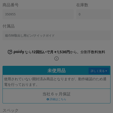
「iPhone」「Xperia」「Galaxy」など
商品番号
在庫数
メーカー
350955
0
製造、販売メーカーの絞り込み
「Apple」「SONY」「SHARP」など
付属品
機能・特徴
商品の搭載機能による絞り込み
箱/SIM取出し用ピン/クイックガイド
「5G対応」「防水」「ワンセグ」など
ドライブ
なら
12回払いで月々1,536円
から。分割手数料無料
ドライブの絞り込み
ランク
商品状態の絞り込み
未使用品
「新品」「未使用」「中古」など
詳しく見る
使用されていない開封済み商品となりますが、動作確認のため通
CPU
電を行っております。
CPUの絞り込み
当社６ヶ月保証
OS
詳細はこちら
OSの絞り込み
スペック
メモリ