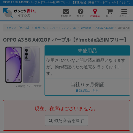
OPPO A3 5G A402OP パープル【Y!mobile版SIMフリー】 【未使用品】|中古スマートフォンの【イオシス】
お問合せ
店舗案内
メニュー
ガイド
カート
イオシス 【ホーム】
商品一覧
スマートフォン
a3
Y!mobile
A3 5G A402OP
OPPO A3 
OPPO A3 5G A402OP パープル【Y!mobile版SIMフリー】
かんたんパソコン検索に切り替える
未使用品
使用されていない開封済み商品となります
が、動作確認のため通電を行っておりま
フリーワード
す。
除外ワード
当社６ヶ月保証
※画像はイメージです
人気の検索ワード：
Let's note
詳細はこちら
EliteBook
MacBook
カテゴリー
現在、在庫はございません。
商品ジャンルの絞り込み
「スマートフォン」「タブレット」など
似た商品を探す
シリーズ
商品シリーズ名・ブランド名の絞り込み。