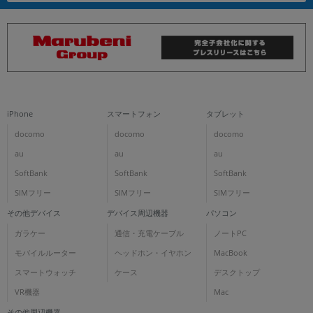
iPhone
スマートフォン
タブレット
docomo
docomo
docomo
au
au
au
SoftBank
SoftBank
SoftBank
SIMフリー
SIMフリー
SIMフリー
その他デバイス
デバイス周辺機器
パソコン
ガラケー
通信・充電ケーブル
ノートPC
モバイルルーター
ヘッドホン・イヤホン
MacBook
スマートウォッチ
ケース
デスクトップ
VR機器
Mac
その他周辺機器