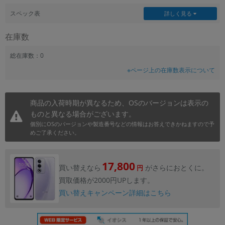
~
スペック表
詳しく見る
在庫数
容量
~
総在庫数：0
※ページ上の在庫数表示について
モニタサイズ
~
商品の入荷時期が異なるため、OSのバージョンは表示の
ものと異なる場合がございます。
価格
個別にOSのバージョンや製造番号などの情報はお答えできかねますので予
めご了承ください。
円 ～
円
17,800
買い替えなら
がさらにおとくに。
円
買取価格が2000円UPします。
発売日
買い替えキャンペーン詳細はこちら
月 から
年
月 まで
年