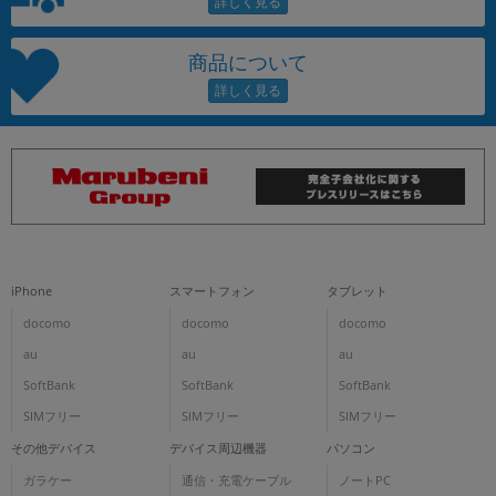
商品について
iPhone
スマートフォン
タブレット
docomo
docomo
docomo
au
au
au
SoftBank
SoftBank
SoftBank
SIMフリー
SIMフリー
SIMフリー
その他デバイス
デバイス周辺機器
パソコン
ガラケー
通信・充電ケーブル
ノートPC