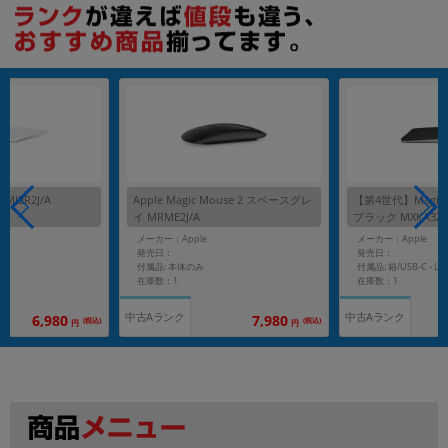
2 MJ2R2J/A
Apple Magic Mouse 2 スペースグレ
【第4世代】Magic Tr
イ MRME2J/A
ブラック MXKA3ZA
メーカー：Apple
メーカー：Apple
発売日：
発売日：
付属品: 本体のみ
在庫数：1
在庫数：1
中古Aランク
中古Aランク
6,980
7,980
(税込)
(税込)
円
円