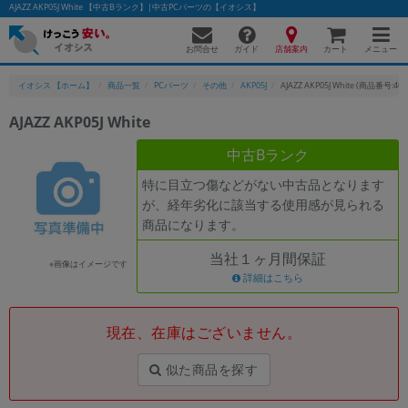
AJAZZ AKP05J White 【中古Bランク】|中古PCパーツの【イオシス】
お問合せ
店舗案内
メニュー
ガイド
カート
イオシス 【ホーム】
商品一覧
PCパーツ
その他
AKP05J
AJAZZ AKP05J White (商品番号:409
AJAZZ AKP05J White
中古Bランク
特に目立つ傷などがない中古品となります
が、経年劣化に該当する使用感が見られる
商品になります。
当社１ヶ月間保証
※画像はイメージです
詳細はこちら
現在、在庫はございません。
似た商品を探す